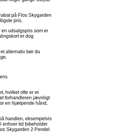
r rabat på Flos Skygarden
ligste pris.
r en udsalgspris som er
lingskort er dog
t alternativ bør du
nge.
dens
 hvilket ofte er et
et forhandleren jævnligt
 for en hjælpende hånd,
e på handlen, eksempelvis
l enhver tid bibeholder
Flos Skygarden 2 Pendel