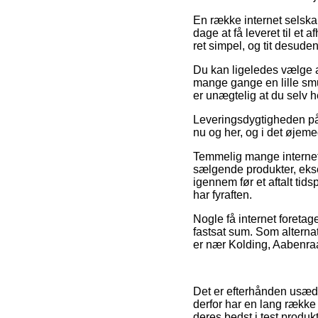
En række internet selska
dage at få leveret til et
ret simpel, og tit desud
Du kan ligeledes vælge at 
mange gange en lille smu
er unægtelig at du selv h
Leveringsdygtigheden på
nu og her, og i det øjemed
Temmelig mange internet
sælgende produkter, ekse
igennem før et aftalt tid
har fyraften.
Nogle få internet foretag
fastsat sum. Som alternati
er nær Kolding, Aabenraa e
Det er efterhånden usædva
derfor har en lang række
deres bedst i test produk