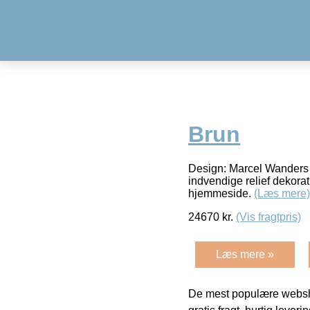
Brun
Design: Marcel Wanders f
indvendige relief dekorat
hjemmeside.
(Læs mere)
24670
kr.
(Vis fragtpris)
Læs mere »
De mest populære websho