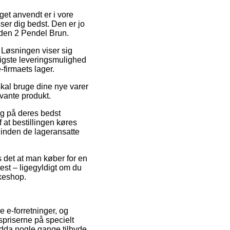
get anvendt er i vore
sser dig bedst. Den er jo
rden 2 Pendel Brun.
r. Løsningen viser sig
ligste leveringsmulighed
-firmaets lager.
kal bruge dine nye varer
evante produkt.
g på deres bedst
at bestillingen køres
t inden de lageransatte
s det at man køber for en
test – ligegyldigt om du
kkeshop.
 e-forretninger, og
spriserne på specielt
endda nogle gange tilbyde