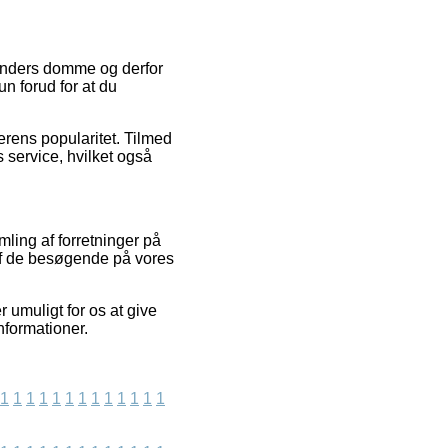
kunders domme og derfor
un forud for at du
erens popularitet. Tilmed
service, hvilket også
ling af forretninger på
af de besøgende på vores
umuligt for os at give
nformationer.
1
1
1
1
1
1
1
1
1
1
1
1
1