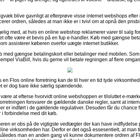
igvæk blive gavnligt at efterprøve visse internet webshops efte
erer ordren, således at man ikke er i tvivl om at opnå den prisbil
g med, at hvis en online webshop reklamerer varer til salg fo
 det ofte være et bevis på en fup e-handler. Køb med gængse beta
 som assisterer køberen overfor uægte internet butikker.
køb med gængse betalingskort eller betalinger med mobilen. Som e
ksempel ViaBill, hvis du gerne vil betale regningen af flere omga
 en Flos online forretning kan de til hver en tid tyde virksomhe
det er dog bare ikke særlig spændende.
re at efterse hvorvidt online webshoppen er tilsluttet e-mærket,
forretningen forsvarer de gældende danske regler, samt at intern
der er indført i de gældende regulativer. Desuden får du chance
 i forbindelse med dit køb.
beren er obs på de vigtigste vedtægter der kan have indflydels
ine virksomheden har. Derfor er det også essesentielt, at man ti
l, således man en anden gang vil kunne dokumentere ordren af 