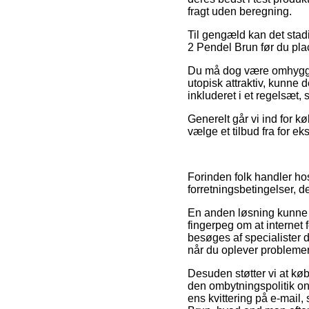
fragt uden beregning.
Til gengæld kan det stad
2 Pendel Brun før du plac
Du må dog være omhyggeli
utopisk attraktiv, kunne
inkluderet i et regelsæt,
Generelt går vi ind for 
vælge et tilbud fra for e
Forinden folk handler hos
forretningsbetingelser, 
En anden løsning kunne væ
fingerpeg om at internet 
besøges af specialister 
når du oplever problemer
Desuden støtter vi at kø
den ombytningspolitik onl
ens kvittering på e-mai