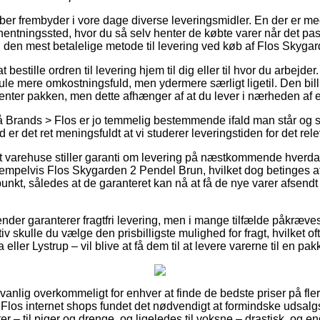
ber frembyder i vore dage diverse leveringsmidler. En der er me
 afhentningssted, hvor du så selv henter de købte varer når det pa
en den mest betalelige metode til levering ved køb af Flos Skyga
bestille ordren til levering hjem til dig eller til hvor du arbejde
le mere omkostningsfuld, men ydermere særligt ligetil. Den bil
enter pakken, men dette afhænger af at du lever i nærheden af e
 Brands > Flos er jo temmelig bestemmende ifald man står og s
 er det ret meningsfuldt at vi studerer leveringstiden for det rel
 varehuse stiller garanti om levering på næstkommende hverda
mpelvis Flos Skygarden 2 Pendel Brun, hvilket dog betinges af 
spunkt, således at de garanteret kan nå at få de nye varer afsend
ender garanterer fragtfri levering, men i mange tilfælde påkræve
v skulle du vælge den prisbilligste mulighed for fragt, hvilket of
ller Lystrup – vil blive at få dem til at levere varerne til en pa
nlig overkommeligt for enhver at finde de bedste priser på flere
 Flos internet shops fundet det nødvendigt at formindske udsalg
ter – til piger og drenge, og ligeledes til voksne – drastisk, og 