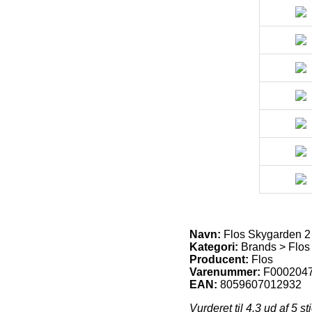
Navn:
Flos Skygarden 2
Kategori:
Brands > Flos
Producent:
Flos
Varenummer:
F000204
EAN:
8059607012932
Vurderet til
4.3
ud af 5 st