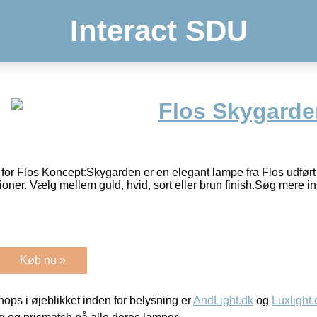
Interact SDU
Flos Skygarde
or Flos Koncept:Skygarden er en elegant lampe fra Flos udført 
ioner. Vælg mellem guld, hvid, sort eller brun finish.Søg mere in
Køb nu »
ps i øjeblikket inden for belysning er
AndLight.dk
og
Luxlight.