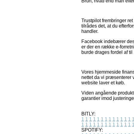
Brun, hvad end man efter
Trustpilot frembringer r
tilrådes det, at du efter
handler.
Facebook indebærer desud
er der en række e-forret
burde drages fordel af til
Vores hjemmeside finansi
nettet da vi præsenterer
website laver et køb.
Viden angående produkter
garantier imod justeringe
BITLY:
1
1
1
1
1
1
1
1
1
1
1
1
1
1
1
1
1
1
1
1
1
1
1
1
1
1
SPOTIFY: