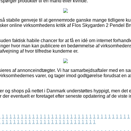
spørger produkter til en mand eller kvinde.
et så stabile genveje til at gennemrode ganske mange tidligere 
forsker online virksomhedens kritik af Flos Skygarden 2 Pendel Br
en faktisk habile chancer for at få en idé om internet forhandl
ninger hvor man kan publicere en bedømmelse af virksomhedens 
 afvejning af hvor tilfredse kunderne er.
eres af annonceindtægter. Vi har samarbejdsaftaler med en sam
 virksomhedernes varer, og tager imod godtgørelse forudsat en 
 og shops på nettet i Danmark understøttes hyppigt, men det er 
r der eventuelt er foretaget efter seneste opdatering af de viste i
1
1
1
1
1
1
1
1
1
1
1
1
1
1
1
1
1
1
1
1
1
1
1
1
1
1
1
1
1
1
1
1
1
1
1
1
1
1
1
1
1
1
1
1
1
1
1
1
1
1
1
1
1
1
1
1
1
1
1
1
1