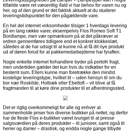
tilfælde være ret væsentlig ifald vi har behov for varen nu og
her, og af den grund er det faktisk aktuelt at du studerer
leveringstidspunktet for den pågældende vare.
En hel del internet virksomheder tilsiger 1 hverdags levering
på en lang række varer, eksempelvis Flos Romeo Soft T1
Bordlampe, men vær opmærksom på at det påkræver at
ordren gennemføres tidligere end et konkret klokkeslæt,
således at de har udsigt til at kunne nå at få dit nye produkt
ud af døren forud for at pakkemedarbejderne har fyraften.
Nogle enkelte internet forhandlere byder på portofri fragt,
men undertiden gælder det kun hvis du indkøber for en
bestemt sum. Ellers kunne man foretrække den mindst
kostelige leveringstype, hvilket tit – uden hensyn til om du
bor nær Roskilde, Holbæk eller Ebeltoft – vil blive at få
fragtmanden til at køre dine produkter til et afhentningssted.
Det er rigtig overkommeligt for alle og enhver at
sammenholde priser hos diverse butikker på nettet, og derfor
har de fleste Flos e-butikker været tvunget til at presse
salgsværdien på deres produkter – til juniorer, samt også til
herrer og damer – drastisk, og endda nogle gange tilbyde