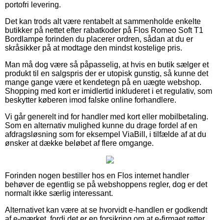
portofri levering.
Det kan trods alt være rentabelt at sammenholde enkelte
butikker på nettet efter rabatkoder på Flos Romeo Soft T1
Bordlampe forinden du placerer ordren, sådan at du er
skråsikker på at modtage den mindst kostelige pris.
Man må dog være så påpasselig, at hvis en butik sælger et
produkt til en salgspris der er utopisk gunstig, så kunne det
mange gange være et kendetegn på en uægte webshop.
Shopping med kort er imidlertid inkluderet i et regulativ, som
beskytter køberen imod falske online forhandlere.
Vi går generelt ind for handler med kort eller mobilbetaling.
Som en alternativ mulighed kunne du drage fordel af en
afdragsløsning som for eksempel ViaBill, i tilfælde af at du
ønsker at dække beløbet af flere omgange.
Forinden nogen bestiller hos en Flos internet handler
behøver de egentlig se på webshoppens regler, dog er det
normalt ikke særlig interessant.
Alternativet kan være at se hvorvidt e-handlen er godkendt
af e-mærket, fordi det er en forsikring om at e-firmaet retter