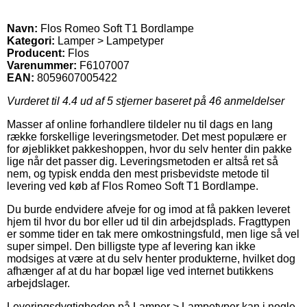
Navn:
Flos Romeo Soft T1 Bordlampe
Kategori:
Lamper > Lampetyper
Producent:
Flos
Varenummer:
F6107007
EAN:
8059607005422
Vurderet til
4.4
ud af 5 stjerner baseret på
46
anmeldelser
Masser af online forhandlere tildeler nu til dags en lang
række forskellige leveringsmetoder. Det mest populære er
for øjeblikket pakkeshoppen, hvor du selv henter din pakke
lige når det passer dig. Leveringsmetoden er altså ret så
nem, og typisk endda den mest prisbevidste metode til
levering ved køb af Flos Romeo Soft T1 Bordlampe.
Du burde endvidere afveje for og imod at få pakken leveret
hjem til hvor du bor eller ud til din arbejdsplads. Fragttypen
er somme tider en tak mere omkostningsfuld, men lige så vel
super simpel. Den billigste type af levering kan ikke
modsiges at være at du selv henter produkterne, hvilket dog
afhænger af at du har bopæl lige ved internet butikkens
arbejdslager.
Leveringsdygtigheden på Lamper > Lampetyper kan i nogle