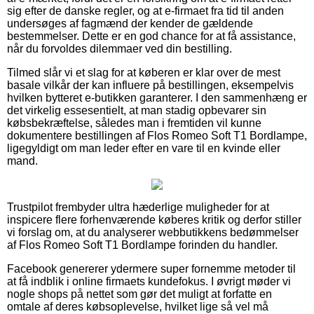
sig efter de danske regler, og at e-firmaet fra tid til anden
undersøges af fagmænd der kender de gældende
bestemmelser. Dette er en god chance for at få assistance,
når du forvoldes dilemmaer ved din bestilling.
Tilmed slår vi et slag for at køberen er klar over de mest
basale vilkår der kan influere på bestillingen, eksempelvis
hvilken bytteret e-butikken garanterer. I den sammenhæng er
det virkelig essesentielt, at man stadig opbevarer sin
købsbekræftelse, således man i fremtiden vil kunne
dokumentere bestillingen af Flos Romeo Soft T1 Bordlampe,
ligegyldigt om man leder efter en vare til en kvinde eller
mand.
Trustpilot frembyder ultra hæderlige muligheder for at
inspicere flere forhenværende køberes kritik og derfor stiller
vi forslag om, at du analyserer webbutikkens bedømmelser
af Flos Romeo Soft T1 Bordlampe forinden du handler.
Facebook genererer ydermere super fornemme metoder til
at få indblik i online firmaets kundefokus. I øvrigt møder vi
nogle shops på nettet som gør det muligt at forfatte en
omtale af deres købsoplevelse, hvilket lige så vel må