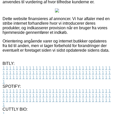
anvendes til vurdering af hvor tilfredse kunderne er.
Dette website finansieres af annoncer. Vi har aftaler med en
stribe internet forhandlere hvor vi introducerer deres
produkter, og indkasserer provision når en bruger fra vores
hjemmeside gennemfører et indkøb.
Orientering angående varer og internet butikker opdateres
fra tid til anden, men vi tager forbehold for forandringer der
eventuelt er foretaget siden vi sidst opdaterede sidens data.
BITLY:
1
1
1
1
1
1
1
1
1
1
1
1
1
1
1
1
1
1
1
1
1
1
1
1
1
1
1
1
1
1
1
1
1
1
1
1
1
1
1
1
1
1
1
1
1
1
1
1
1
1
1
1
1
1
1
1
1
1
1
1
1
1
1
1
1
1
1
1
1
1
1
1
1
1
1
1
1
1
1
1
1
1
1
1
1
1
1
1
1
1
1
1
1
1
1
1
1
1
1
1
SPOTIFY:
1
1
1
1
1
1
1
1
1
1
1
1
1
1
1
1
1
1
1
1
1
1
1
1
1
1
1
1
1
1
1
1
1
1
1
1
1
1
1
1
1
1
1
1
1
1
1
1
1
1
1
1
1
1
1
1
1
1
1
1
1
1
1
1
1
1
1
1
1
1
1
1
1
1
1
1
1
1
1
1
1
1
1
1
1
1
1
1
1
1
1
1
1
1
1
1
1
1
1
1
CUTTLY BIO:
1