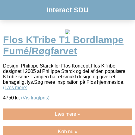
Interact SDU
Flos KTribe T1 Bordlampe
Fumé/Røgfarvet
Design: Philippe Starck for Flos Koncept:Flos KTribe
designet i 2005 af Philippe Starck og del af den populære
KTribe serie. Lampen har et smukt design og giver et
behageligt lys.Søg mere inspiration på Flos hjemmeside.
(Læs mere)
4750
kr.
(Vis fragtpris)
Læs mere »
Køb nu »