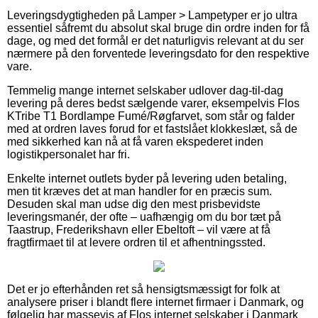
Leveringsdygtigheden på Lamper > Lampetyper er jo ultra
essentiel såfremt du absolut skal bruge din ordre inden for få
dage, og med det formål er det naturligvis relevant at du ser
nærmere på den forventede leveringsdato for den respektive
vare.
Temmelig mange internet selskaber udlover dag-til-dag
levering på deres bedst sælgende varer, eksempelvis Flos
KTribe T1 Bordlampe Fumé/Røgfarvet, som står og falder
med at ordren laves forud for et fastslået klokkeslæt, så de
med sikkerhed kan nå at få varen ekspederet inden
logistikpersonalet har fri.
Enkelte internet outlets byder på levering uden betaling,
men tit kræves det at man handler for en præcis sum.
Desuden skal man udse dig den mest prisbevidste
leveringsmanér, der ofte – uafhængig om du bor tæt på
Taastrup, Frederikshavn eller Ebeltoft – vil være at få
fragtfirmaet til at levere ordren til et afhentningssted.
Det er jo efterhånden ret så hensigtsmæssigt for folk at
analysere priser i blandt flere internet firmaer i Danmark, og
følgelig har massevis af Flos internet selskaber i Danmark