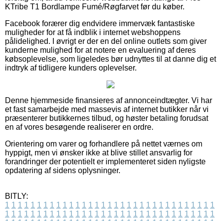
KTribe T1 Bordlampe Fumé/Røgfarvet før du køber.
Facebook forærer dig endvidere immervæk fantastiske
muligheder for at få indblik i internet webshoppens
pålidelighed. I øvrigt er der en del online outlets som giver
kunderne mulighed for at notere en evaluering af deres
købsoplevelse, som ligeledes bør udnyttes til at danne dig et
indtryk af tidligere kunders oplevelser.
Denne hjemmeside finansieres af annonceindtægter. Vi har
et fast samarbejde med massevis af internet butikker når vi
præsenterer butikkernes tilbud, og høster betaling forudsat
en af vores besøgende realiserer en ordre.
Orientering om varer og forhandlere på nettet værnes om
hyppigt, men vi ønsker ikke at blive stillet ansvarlig for
forandringer der potentielt er implementeret siden nyligste
opdatering af sidens oplysninger.
BITLY:
1
1
1
1
1
1
1
1
1
1
1
1
1
1
1
1
1
1
1
1
1
1
1
1
1
1
1
1
1
1
1
1
1
1
1
1
1
1
1
1
1
1
1
1
1
1
1
1
1
1
1
1
1
1
1
1
1
1
1
1
1
1
1
1
1
1