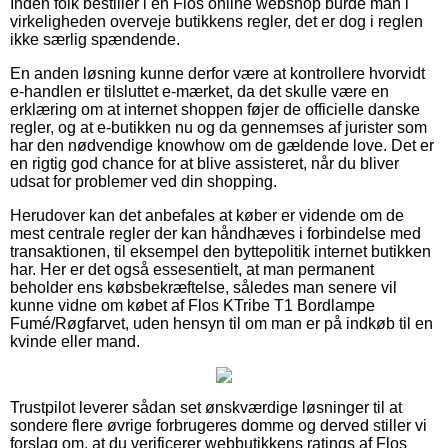
Inden folk bestiller i en Flos online webshop burde man i
virkeligheden overveje butikkens regler, det er dog i reglen
ikke særlig spændende.
En anden løsning kunne derfor være at kontrollere hvorvidt
e-handlen er tilsluttet e-mærket, da det skulle være en
erklæring om at internet shoppen føjer de officielle danske
regler, og at e-butikken nu og da gennemses af jurister som
har den nødvendige knowhow om de gældende love. Det er
en rigtig god chance for at blive assisteret, når du bliver
udsat for problemer ved din shopping.
Herudover kan det anbefales at køber er vidende om de
mest centrale regler der kan håndhæves i forbindelse med
transaktionen, til eksempel den byttepolitik internet butikken
har. Her er det også essesentielt, at man permanent
beholder ens købsbekræftelse, således man senere vil
kunne vidne om købet af Flos KTribe T1 Bordlampe
Fumé/Røgfarvet, uden hensyn til om man er på indkøb til en
kvinde eller mand.
Trustpilot leverer sådan set ønskværdige løsninger til at
sondere flere øvrige forbrugeres domme og derved stiller vi
forslag om, at du verificerer webbutikkens ratings af Flos