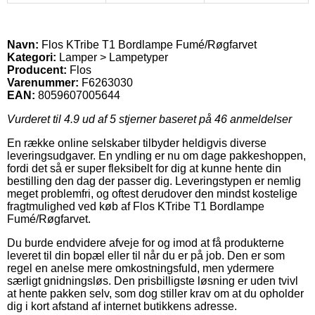
Navn:
Flos KTribe T1 Bordlampe Fumé/Røgfarvet
Kategori:
Lamper > Lampetyper
Producent:
Flos
Varenummer:
F6263030
EAN:
8059607005644
Vurderet til
4.9
ud af 5 stjerner baseret på
46
anmeldelser
En række online selskaber tilbyder heldigvis diverse
leveringsudgaver. En yndling er nu om dage pakkeshoppen,
fordi det så er super fleksibelt for dig at kunne hente din
bestilling den dag der passer dig. Leveringstypen er nemlig
meget problemfri, og oftest derudover den mindst kostelige
fragtmulighed ved køb af Flos KTribe T1 Bordlampe
Fumé/Røgfarvet.
Du burde endvidere afveje for og imod at få produkterne
leveret til din bopæl eller til når du er på job. Den er som
regel en anelse mere omkostningsfuld, men ydermere
særligt gnidningsløs. Den prisbilligste løsning er uden tvivl
at hente pakken selv, som dog stiller krav om at du opholder
dig i kort afstand af internet butikkens adresse.