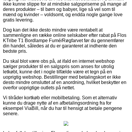
ikke kunne slippe for at mindske salgspriserne på mange af
deres produkter – til børn og babyer, lige så vel som til
mænd og kvinder – voldsomt, og endda nogle gange love
gratis levering.
Dog kan det ikke desto mindre være rentabelt at
sammenligne en række online selskaber efter rabat på Flos
KTribe T1 Bordlampe Fumé/Røgfarvet før du gennemfører
din handel, således at du er garanteret at indhente den
bedste pris.
Du skal blot være obs på, at ifald en internet webshop
sælger produkter til en salgspris som anses for utrolig
letkøbt, kunne det i nogle tilfælde være et tegn på en
uoprigtig webshop. Bestillinger med betalingskort er ikke
desto mindre omsluttet af en anordning, hvilket beskytter en
overfor uoprigtige outlets på nettet.
Vi tilråder kortkøb eller mobilbetaling. Som et alternativ
kunne du drage nytte af en afbetalingsordning fra for
eksempel ViaBill, når du har til hensigt at betale pengene
senere.