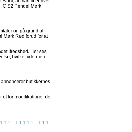
levant, at man til enhver
os IC S2 Pendel Mørk
omtaler og på grund af
l Mørk Rød forud for at
ndetilfredshed. Her ses
velse, hvilket ydermere
vi annoncerer butikkernes
ret for modifikationer der
1
1
1
1
1
1
1
1
1
1
1
1
1