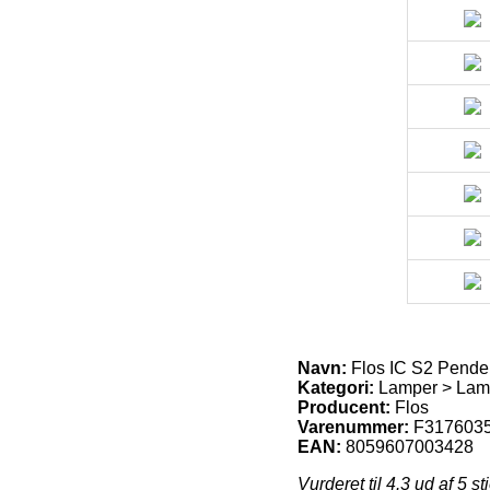
Navn:
Flos IC S2 Pende
Kategori:
Lamper > Lamp
Producent:
Flos
Varenummer:
F317603
EAN:
8059607003428
Vurderet til
4.3
ud af 5 st