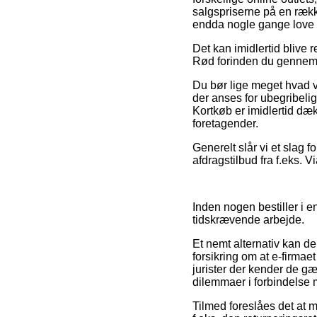
salgspriserne på en række
endda nogle gange love 
Det kan imidlertid blive
Rød forinden du gennemfør
Du bør lige meget hvad væ
der anses for ubegribelig
Kortkøb er imidlertid dæk
foretagender.
Generelt slår vi et slag 
afdragstilbud fra f.eks. V
Inden nogen bestiller i e
tidskrævende arbejde.
Et nemt alternativ kan d
forsikring om at e-firmaet
jurister der kender de gæ
dilemmaer i forbindelse m
Tilmed foreslåes det at 