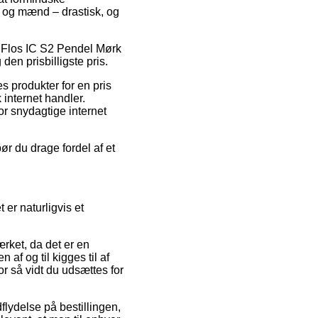
r og mænd – drastisk, og
å Flos IC S2 Pendel Mørk
den prisbilligste pris.
s produkter for en pris
 internet handler.
or snydagtige internet
ør du drage fordel af et
er naturligvis et
rket, da det er en
 af og til kigges til af
or så vidt du udsættes for
lydelse på bestillingen,