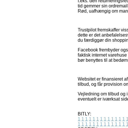
f.eks. den returneringsre
tid gemmer sin ordremail
Rød, uafhængig om man er
Trustpilot fremskaffer vi
dette er det anbefalelse
du færdiggør din shoppi
Facebook frembyder også 
faktisk internet varehus
bør benyttes til at bedø
Websitet er finansieret a
tilbud, og får provision 
Vejledning om tilbud og i
eventuelt er iværksat si
BITLY:
1
1
1
1
1
1
1
1
1
1
1
1
1
1
1
1
1
1
1
1
1
1
1
1
1
1