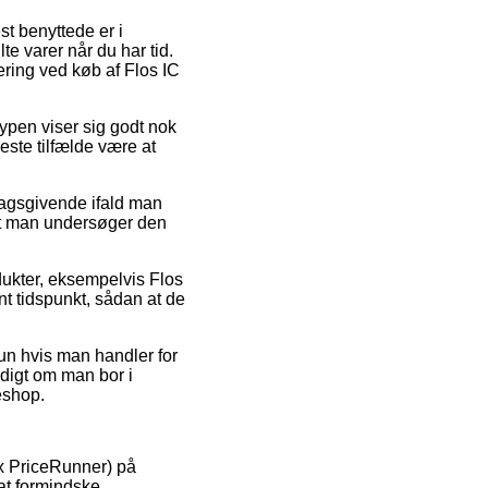
st benyttede er i
lte varer når du har tid.
ring ved køb af Flos IC
typen viser sig godt nok
leste tilfælde være at
lagsgivende ifald man
 at man undersøger den
dukter, eksempelvis Flos
nt tidspunkt, sådan at de
un hvis man handler for
ldigt om man bor i
keshop.
 fx PriceRunner) på
 at formindske