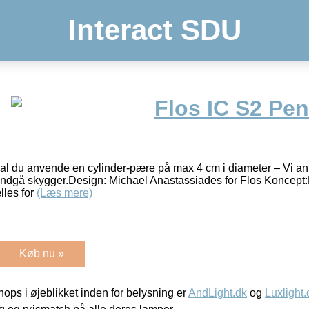
Interact SDU
Flos IC S2 Pe
al du anvende en cylinder-pære på max 4 cm i diameter – Vi an
 undgå skygger.Design: Michael Anastassiades for Flos Koncept:
lles for
(Læs mere)
Køb nu »
ps i øjeblikket inden for belysning er
AndLight.dk
og
Luxlight.