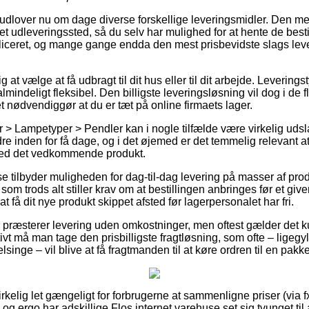
 udlover nu om dage diverse forskellige leveringsmidler. Den me
il et udleveringssted, så du selv har mulighed for at hente de besti
liceret, og mange gange endda den mest prisbevidste slags leve
at vælge at få udbragt til dit hus eller til dit arbejde. Leverings
mindeligt fleksibel. Den billigste leveringsløsning vil dog i de f
t nødvendiggør at du er tæt på online firmaets lager.
> Lampetyper > Pendler kan i nogle tilfælde være virkelig uds
rdre inden for få dage, og i det øjemed er det temmelig relevant
 ved det vedkommende produkt.
se tilbyder muligheden for dag-til-dag levering på masser af pro
m trods alt stiller krav om at bestillingen anbringes før et give
t få dit nye produkt skippet afsted før lagerpersonalet har fri.
s præsterer levering uden omkostninger, men oftest gælder det k
tivt må man tage den prisbilligste fragtløsning, som ofte – ligegy
lsinge – vil blive at få fragtmanden til at køre ordren til en pak
virkelig let gængeligt for forbrugerne at sammenligne priser (via
, og ergo har adskillige Flos internet varehuse set sig tvunget til