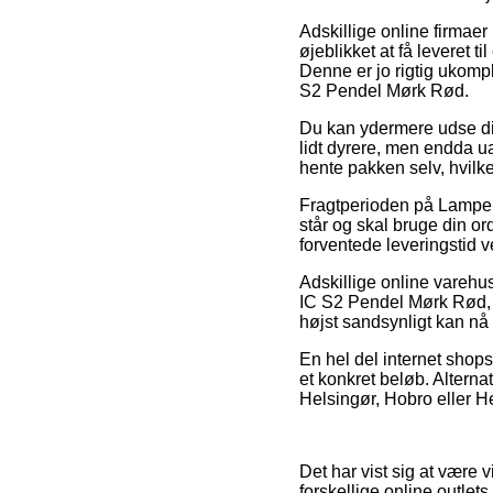
Adskillige online firmaer
øjeblikket at få leveret t
Denne er jo rigtig ukomp
S2 Pendel Mørk Rød.
Du kan ydermere udse dig 
lidt dyrere, men endda ual
hente pakken selv, hvilke
Fragtperioden på Lamper 
står og skal bruge din o
forventede leveringstid
Adskillige online varehu
IC S2 Pendel Mørk Rød, so
højst sandsynligt kan nå a
En hel del internet shop
et konkret beløb. Alterna
Helsingør, Hobro eller He
Det har vist sig at være 
forskellige online outlets