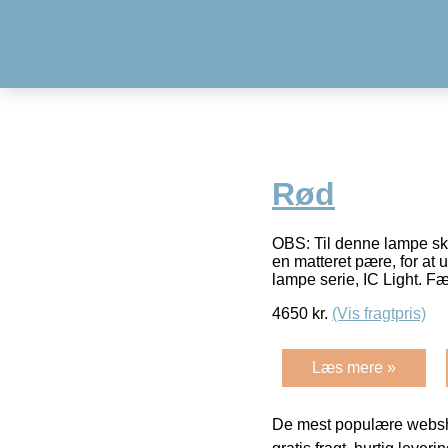
Rød
OBS: Til denne lampe sk
en matteret pære, for at
lampe serie, IC Light. Fæ
4650
kr.
(Vis fragtpris)
Læs mere »
De mest populære websho