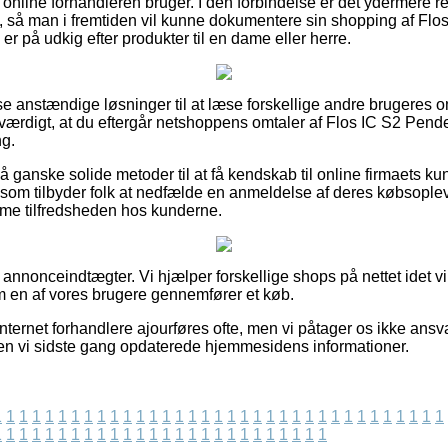
t online forhandleren bruger. I den forbindelse er det ydermere re
, så man i fremtiden vil kunne dokumentere sin shopping af Fl
 på udkig efter produkter til en dame eller herre.
sse anstændige løsninger til at læse forskellige andre brugeres 
sværdigt, at du eftergår netshoppens omtaler af Flos IC S2 Pende
ng.
ganske solide metoder til at få kendskab til online firmaets ku
e som tilbyder folk at nedfælde en anmeldelse af deres købsople
mme tilfredsheden hos kunderne.
f annonceindtægter. Vi hjælper forskellige shops på nettet idet 
om en af vores brugere gennemfører et køb.
nternet forhandlere ajourføres ofte, men vi påtager os ikke ansva
den vi sidste gang opdaterede hjemmesidens informationer.
1
1
1
1
1
1
1
1
1
1
1
1
1
1
1
1
1
1
1
1
1
1
1
1
1
1
1
1
1
1
1
1
1
1
1
1
1
1
1
1
1
1
1
1
1
1
1
1
1
1
1
1
1
1
1
1
1
1
1
1
1