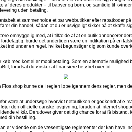
 af deres produkter – til babyer og børn, og samtidig til kvinde
levering uden betaling.
 rentabelt at sammenholde et par webbutikker efter rabatkoder p
er din handel, sådan at du er usvigeligt sikker på at skaffe sig 
re omhyggelig med, at i tilfælde af at en butik annoncerer dere
 fordelagtig, burde det undertiden være en indikation på en falsk
ket ind under en regel, hvilket begunstiger dig som kunde overf
for køb med kort eller mobilbetaling. Som en alternativ mulighed b
iaBill, forudsat du ønsker at finansiere beløbet over tid.
n Flos shop kunne de i reglen løbe igennem dens regler, men det 
erfor være at undersøge hvorvidt netbutikken er godkendt af e-mæ
 føjer den officielle danske lovgivning, foruden at internet shoppen
ldende vilkår. Derudover giver det dig chance for at få bistand, f
ed din bestilling.
man er vidende om de væsentligste reglementer der kan have indf