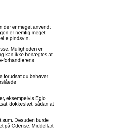
n der er meget anvendt
ingen er nemlig meget
elle pindsvin.
resse. Muligheden er
ing kan ikke benægtes at
e-forhandlerens
e forudsat du behøver
anslåede
ter, eksempelvis Eglo
tsat klokkeslæt, sådan at
ret sum. Desuden burde
tæt på Odense, Middelfart