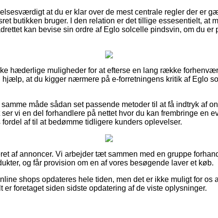
elsesværdigt at du er klar over de mest centrale regler der er g
sret butikken bruger. I den relation er det tillige essesentielt, 
drettet kan bevise sin ordre af Eglo solcelle pindsvin, om du er p
ske hæderlige muligheder for at efterse en lang række forhenvæ
 hjælp, at du kigger nærmere på e-forretningens kritik af Eglo s
samme måde sådan set passende metoder til at få indtryk af onl
er vi en del forhandlere på nettet hvor du kan frembringe en ev
ordel af til at bedømme tidligere kunders oplevelser.
et af annoncer. Vi arbejder tæt sammen med en gruppe forhandle
dukter, og får provision om en af vores besøgende laver et køb.
line shops opdateres hele tiden, men det er ikke muligt for os a
t er foretaget siden sidste opdatering af de viste oplysninger.