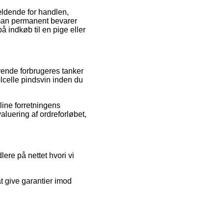
ældende for handlen,
at man permanent bevarer
å indkøb til en pige eller
rende forbrugeres tanker
olcelle pindsvin inden du
ine forretningens
aluering af ordreforløbet,
re på nettet hvori vi
t give garantier imod