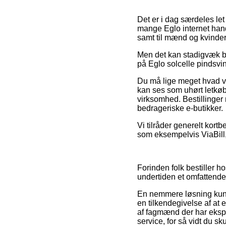
Det er i dag særdeles let
mange Eglo internet hand
samt til mænd og kvinder
Men det kan stadigvæk bl
på Eglo solcelle pindsvi
Du må lige meget hvad væ
kan ses som uhørt letkøb
virksomhed. Bestillinger
bedrageriske e-butikker.
Vi tilråder generelt kor
som eksempelvis ViaBill,
Forinden folk bestiller h
undertiden et omfattende 
En nemmere løsning kunne
en tilkendegivelse af at
af fagmænd der har ekspe
service, for så vidt du sk