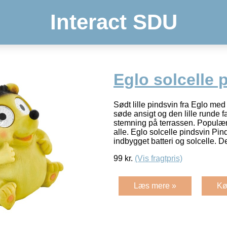
Interact SDU
Eglo solcelle 
Sødt lille pindsvin fra Eglo me
søde ansigt og den lille runde 
stemning på terrassen. Populær 
alle. Eglo solcelle pindsvin P
indbygget batteri og solcelle. De
99
kr.
(Vis fragtpris)
Læs mere »
Kø