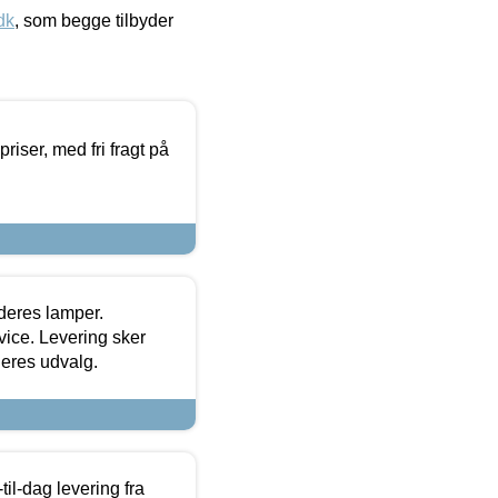
dk
, som begge tilbyder
priser, med fri fragt på
 deres lamper.
ice. Levering sker
deres udvalg.
l-dag levering fra