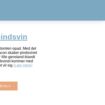
pindsvin
d tomlen opad. Med det
facon skaber pindsvinet
lille genstand blandt
indsvinet kommer med
t vil sig
(Læs mere)
b nu »