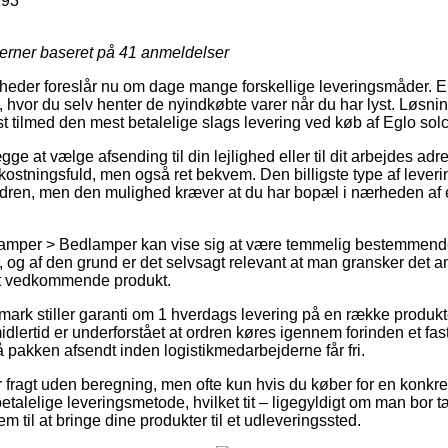
193
jerner baseret på
41
anmeldelser
heder foreslår nu om dage mange forskellige leveringsmåder. E
 hvor du selv henter de nyindkøbte varer når du har lyst. Løsn
t tilmed den mest betalelige slags levering ved køb af Eglo solc
e at vælge afsending til din lejlighed eller til dit arbejdes ad
ostningsfuld, men også ret bekvem. Den billigste type af lever
rdren, men den mulighed kræver at du har bopæl i nærheden af 
amper > Bedlamper kan vise sig at være temmelig bestemmend
, og af den grund er det selvsagt relevant at man gransker det 
et vedkommende produkt.
mark stiller garanti om 1 hverdags levering på en række produk
idlertid er underforstået at ordren køres igennem forinden et fas
å pakken afsendt inden logistikmedarbejderne får fri.
r fragt uden beregning, men ofte kun hvis du køber for en konk
talelige leveringsmetode, hvilket tit – ligegyldigt om man bor 
em til at bringe dine produkter til et udleveringssted.