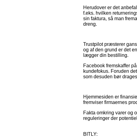
Herudover er det anbefal
f.eks. hvilken returnering
sin faktura, så man frema
dreng.
Trustpilot præsterer gan
og af den grund er det en
lægger din bestilling.
Facebook fremskaffer på 
kundefokus. Foruden det s
som desuden bør drages f
Hjemmesiden er finansier
fremviser firmaernes pro
Fakta omkring varer og on
reguleringer der potentiel
BITLY: