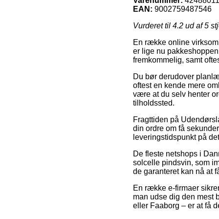
Varenummer:
4248801
EAN:
9002759487546
Vurderet til
4.2
ud af 5 st
En række online virksom
er lige nu pakkeshoppen,
fremkommelig, samt oftes
Du bør derudover planlægg
oftest en kende mere omk
være at du selv henter o
tilholdssted.
Fragttiden på Udendørsl
din ordre om få sekunder
leveringstidspunkt på d
De fleste netshops i Dan
solcelle pindsvin, som im
de garanteret kan nå at f
En række e-firmaer sikre
man udse dig den mest be
eller Faaborg – er at få d