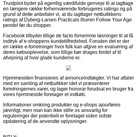
Trustpilot byder på egentlig værdifulde genveje til at iagttage
en længere række forhenværende forbrugeres ratings og på
grund af dette anbefaler vi, at du iagttager netbutikkens
ratings af Dyberg-Larsen Practicals Illumin Follow Your Age
pendel før du shopper.
Facebook tilbyder tillige de facto fornemme løsninger til at få
indtryk af e-shoppens kundetilfredshed. Foruden det er der
en række e-forretninger hvor folk kan afgive en evaluering af
deres købsoplevelse, som tillige bør drages fordel af til
afvejning af hvor glade kunderne er.
Hjemmesiden finansieres af annonceindtægter. Vi har aftaler
med en samling af netbutikker idet vi præsenterer
forretningernes varer, og tager honorar forudsat en bruger fra
vores hjemmeside foretager et indkøb.
Informationer omkring produkter og e-shops ajourføres
jævnligt, men man kan ikke stille os ansvarlig for
reguleringer der potentielt er foretaget siden sidste
opdatering af de anvendte oplysninger.