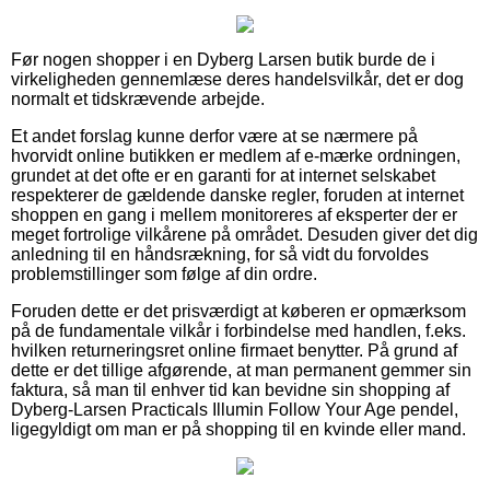
Før nogen shopper i en Dyberg Larsen butik burde de i
virkeligheden gennemlæse deres handelsvilkår, det er dog
normalt et tidskrævende arbejde.
Et andet forslag kunne derfor være at se nærmere på
hvorvidt online butikken er medlem af e-mærke ordningen,
grundet at det ofte er en garanti for at internet selskabet
respekterer de gældende danske regler, foruden at internet
shoppen en gang i mellem monitoreres af eksperter der er
meget fortrolige vilkårene på området. Desuden giver det dig
anledning til en håndsrækning, for så vidt du forvoldes
problemstillinger som følge af din ordre.
Foruden dette er det prisværdigt at køberen er opmærksom
på de fundamentale vilkår i forbindelse med handlen, f.eks.
hvilken returneringsret online firmaet benytter. På grund af
dette er det tillige afgørende, at man permanent gemmer sin
faktura, så man til enhver tid kan bevidne sin shopping af
Dyberg-Larsen Practicals Illumin Follow Your Age pendel,
ligegyldigt om man er på shopping til en kvinde eller mand.