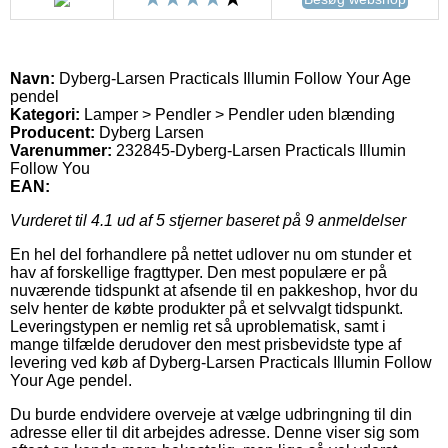
Navn:
Dyberg-Larsen Practicals Illumin Follow Your Age
pendel
Kategori:
Lamper > Pendler > Pendler uden blænding
Producent:
Dyberg Larsen
Varenummer:
232845-Dyberg-Larsen Practicals Illumin
Follow You
EAN:
Vurderet til
4.1
ud af 5 stjerner baseret på
9
anmeldelser
En hel del forhandlere på nettet udlover nu om stunder et
hav af forskellige fragttyper. Den mest populære er på
nuværende tidspunkt at afsende til en pakkeshop, hvor du
selv henter de købte produkter på et selvvalgt tidspunkt.
Leveringstypen er nemlig ret så uproblematisk, samt i
mange tilfælde derudover den mest prisbevidste type af
levering ved køb af Dyberg-Larsen Practicals Illumin Follow
Your Age pendel.
Du burde endvidere overveje at vælge udbringning til din
adresse eller til dit arbejdes adresse. Denne viser sig som