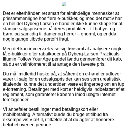
Det er efterhånden ret smart for almindelige mennesker at
prissammenligne hos flere e-butikker, og med det motiv har
en hel del Dyberg Larsen e-handler ikke kunne slippe for at
stampe salgspriserne på deres produkter – til babyer og
børn, og samtidig til damer og herrer – enormt, og endda
nogle gange tilbyde portofri fragt.
Men det kan immervæk vise sig lønsomt at analysere nogle
få e-butikker efter rabatkoder på Dyberg-Larsen Practicals
Illumin Follow Your Age pendel før du gennemfører dit køb,
så du er velinformeret til at antage den laveste pris.
Du må imidlertid huske på, at såfremt en e-handler udlover
varer til salg for en udsalgspris der kan ses som urealistisk
tiltalende, kunne det undertiden være et fingerpeg om en fup
e-forretning. Betalinger med kort er heldigvis indbefattet af et
reglement, som garanterer køberen imod uægte internet
foretagender.
Vi anbefaler bestillinger med betalingskort eller
mobilbetaling. Alternativt burde du bruge et tilbud fra
eksempelvis ViaBill, i tilfælde af at du agter at honorere
beløbet over en periode.