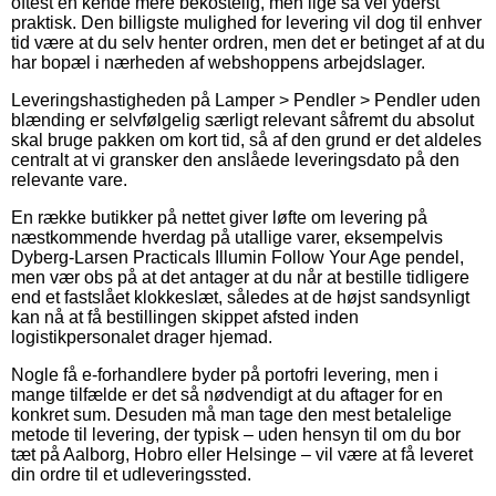
oftest en kende mere bekostelig, men lige så vel yderst
praktisk. Den billigste mulighed for levering vil dog til enhver
tid være at du selv henter ordren, men det er betinget af at du
har bopæl i nærheden af webshoppens arbejdslager.
Leveringshastigheden på Lamper > Pendler > Pendler uden
blænding er selvfølgelig særligt relevant såfremt du absolut
skal bruge pakken om kort tid, så af den grund er det aldeles
centralt at vi gransker den anslåede leveringsdato på den
relevante vare.
En række butikker på nettet giver løfte om levering på
næstkommende hverdag på utallige varer, eksempelvis
Dyberg-Larsen Practicals Illumin Follow Your Age pendel,
men vær obs på at det antager at du når at bestille tidligere
end et fastslået klokkeslæt, således at de højst sandsynligt
kan nå at få bestillingen skippet afsted inden
logistikpersonalet drager hjemad.
Nogle få e-forhandlere byder på portofri levering, men i
mange tilfælde er det så nødvendigt at du aftager for en
konkret sum. Desuden må man tage den mest betalelige
metode til levering, der typisk – uden hensyn til om du bor
tæt på Aalborg, Hobro eller Helsinge – vil være at få leveret
din ordre til et udleveringssted.