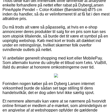
Trods dette kan det immervæk blive lønnende at analysere
enkelte forhandlere på nettet efter rabat på DybergLarsen
PineApple Pendel – Color-Kobber (Børstet/mat)-Ø75 cm
inden du handler, så du er velinformeret til at få fat i den mest
attraktive pris.
Du må trods alt være så påpasselig, at hvis en e-shop
annoncerer deres produkter til salg for en pris som kan ses
som utopisk tiltalende, så burde det tit være et symbol på en
uoprigtig webshop. Køb med kort er trods alt dækket ind
under en retningslinje, hvilket skærmer folk overfor
svindlende outlets på nettet.
Vi anbefaler generelt shopping med kort eller MobilePay.
Som alternativ kunne du udnytte et tilbud som f.eks. ViaBill,
ifald du ønsker at honorere omkostningerne over tid.
Forinden nogen køber på en Dyberg Larsen internet
virksomhed burde de sådan set tage stilling til dens
handelsvilkår, det er dog uden tvivl ikke særlig sjovt.
Et nemmere alternativ kan være at se nærmere på hvorvidt
online firmaet er medlem af e-mærket, som almindeligvis er
en angivelse af at webshoppen opfylder de gældende