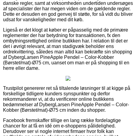
danske regler, samt at virksomheden undertiden undersøges
af specialister der har megen viden om de gældende regler.
Dette er desuden en god genvej til støtte, for så vidt du bliver
udsat for vanskeligheder med dit køb.
Ligeså er det klogt at køber er påpasselig med de primære
reglementer der har betydning for transaktionen, fx den
ombytningsrettighed online butikken har. I relation til det er
det i øvrigt relevant, at man stadigvæk beholder ens
ordrekvittering, således man altid kan bekræfte sin shopping
af DybergLarsen PineApple Pendel – Color-Kobber
(Børstet/mat)-Ø75 cm, uanset om man er på shopping til en
herre eller dame.
Trustpilot genererer ret så tiltalende løsninger til at kigge på
forskellige tidligere kunders synspunkter og derfor
rekommanderer vi, at du verificerer online butikkens
bedømmelser af DybergLarsen PineApple Pendel – Color-
Kobber (Børstet/mat)-Ø75 cm inden du shopper.
Facebook fremskaffer tillige en lang række fordelagtige
chancer for at få en idé om e-shoppens pålidelighed.
Derudover ser vi nogle internet firmaer hvor folk kan