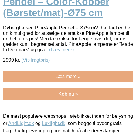
Pendel – Color-Kobber
(Børstet/mat)-Ø75 cm
DybergLarsen PineApple Pendel – Ø75cmVi har fået en helt
unik mulighed for at sælge de smukke PineApple lamper til
en helt unik pris! Men tænk ikke for længe over det, for det
gælder kun i begrænset antal. PineApple lamperne er “Made
In Denmark” og giver
(Læs mere)
2999
kr.
(Vis fragtpris)
Læs mere »
Køb nu »
De mest populære webshops i øjeblikket inden for belysning
er
AndLight.dk
og
Luxlight.dk
, som begge tilbyder gratis
fragt, hurtig levering og prismatch på alle deres lamper.