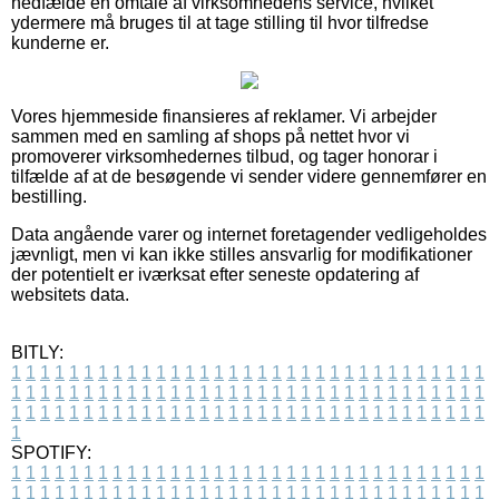
nedfælde en omtale af virksomhedens service, hvilket
ydermere må bruges til at tage stilling til hvor tilfredse
kunderne er.
Vores hjemmeside finansieres af reklamer. Vi arbejder
sammen med en samling af shops på nettet hvor vi
promoverer virksomhedernes tilbud, og tager honorar i
tilfælde af at de besøgende vi sender videre gennemfører en
bestilling.
Data angående varer og internet foretagender vedligeholdes
jævnligt, men vi kan ikke stilles ansvarlig for modifikationer
der potentielt er iværksat efter seneste opdatering af
websitets data.
BITLY:
1
1
1
1
1
1
1
1
1
1
1
1
1
1
1
1
1
1
1
1
1
1
1
1
1
1
1
1
1
1
1
1
1
1
1
1
1
1
1
1
1
1
1
1
1
1
1
1
1
1
1
1
1
1
1
1
1
1
1
1
1
1
1
1
1
1
1
1
1
1
1
1
1
1
1
1
1
1
1
1
1
1
1
1
1
1
1
1
1
1
1
1
1
1
1
1
1
1
1
1
SPOTIFY:
1
1
1
1
1
1
1
1
1
1
1
1
1
1
1
1
1
1
1
1
1
1
1
1
1
1
1
1
1
1
1
1
1
1
1
1
1
1
1
1
1
1
1
1
1
1
1
1
1
1
1
1
1
1
1
1
1
1
1
1
1
1
1
1
1
1