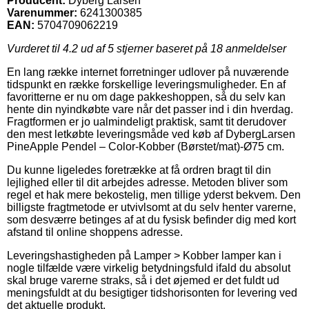
Producent:
Dyberg Larsen
Varenummer:
6241300385
EAN:
5704709062219
Vurderet til
4.2
ud af 5 stjerner baseret på
18
anmeldelser
En lang række internet forretninger udlover på nuværende
tidspunkt en række forskellige leveringsmuligheder. En af
favoritterne er nu om dage pakkeshoppen, så du selv kan
hente din nyindkøbte vare når det passer ind i din hverdag.
Fragtformen er jo ualmindeligt praktisk, samt tit derudover
den mest letkøbte leveringsmåde ved køb af DybergLarsen
PineApple Pendel – Color-Kobber (Børstet/mat)-Ø75 cm.
Du kunne ligeledes foretrække at få ordren bragt til din
lejlighed eller til dit arbejdes adresse. Metoden bliver som
regel et hak mere bekostelig, men tillige yderst bekvem. Den
billigste fragtmetode er utvivlsomt at du selv henter varerne,
som desværre betinges af at du fysisk befinder dig med kort
afstand til online shoppens adresse.
Leveringshastigheden på Lamper > Kobber lamper kan i
nogle tilfælde være virkelig betydningsfuld ifald du absolut
skal bruge varerne straks, så i det øjemed er det fuldt ud
meningsfuldt at du besigtiger tidshorisonten for levering ved
det aktuelle produkt.