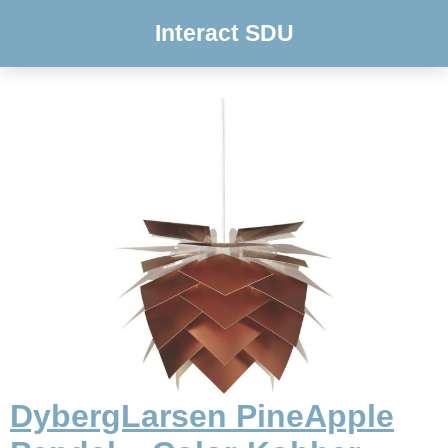
Interact SDU
DybergLarsen PineApple