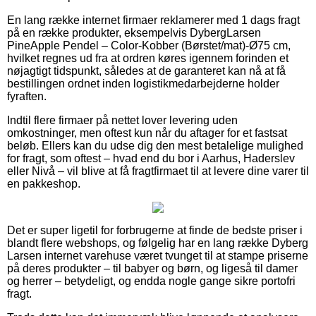
En lang række internet firmaer reklamerer med 1 dags fragt
på en række produkter, eksempelvis DybergLarsen
PineApple Pendel – Color-Kobber (Børstet/mat)-Ø75 cm,
hvilket regnes ud fra at ordren køres igennem forinden et
nøjagtigt tidspunkt, således at de garanteret kan nå at få
bestillingen ordnet inden logistikmedarbejderne holder
fyraften.
Indtil flere firmaer på nettet lover levering uden
omkostninger, men oftest kun når du aftager for et fastsat
beløb. Ellers kan du udse dig den mest betalelige mulighed
for fragt, som oftest – hvad end du bor i Aarhus, Haderslev
eller Nivå – vil blive at få fragtfirmaet til at levere dine varer til
en pakkeshop.
Det er super ligetil for forbrugerne at finde de bedste priser i
blandt flere webshops, og følgelig har en lang række Dyberg
Larsen internet varehuse været tvunget til at stampe priserne
på deres produkter – til babyer og børn, og ligeså til damer
og herrer – betydeligt, og endda nogle gange sikre portofri
fragt.