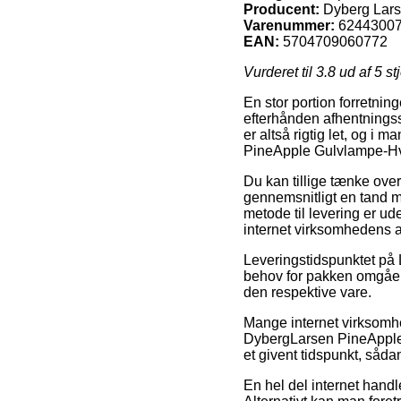
Producent:
Dyberg Lar
Varenummer:
6244300
EAN:
5704709060772
Vurderet til
3.8
ud af 5 st
En stor portion forretnin
efterhånden afhentningss
er altså rigtig let, og i
PineApple Gulvlampe-H
Du kan tillige tænke over 
gennemsnitligt en tand 
metode til levering er ud
internet virksomhedens a
Leveringstidspunktet på 
behov for pakken omgåen
den respektive vare.
Mange internet virksomhe
DybergLarsen PineApple G
et givent tidspunkt, såda
En hel del internet handl