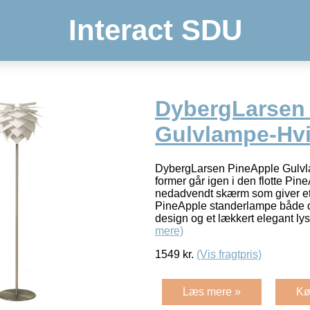
Interact SDU
DybergLarsen
Gulvlampe-Hv
DybergLarsen PineApple Gulv
former går igen i den flotte P
nedadvendt skærm som giver et 
PineApple standerlampe både det
design og et lækkert elegant ly
mere)
1549
kr.
(Vis fragtpris)
Læs mere »
Kø