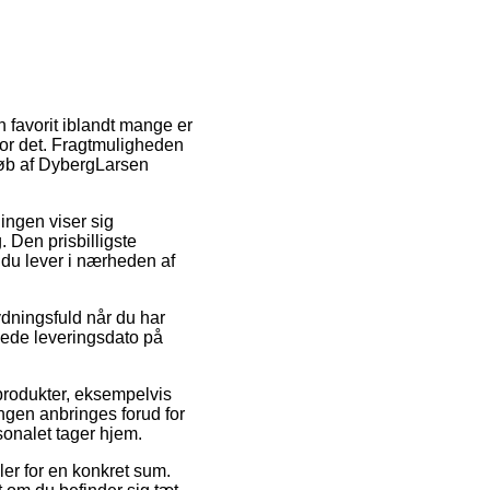
n favorit iblandt mange er
for det. Fragtmuligheden
 køb af DybergLarsen
ningen viser sig
Den prisbilligste
t du lever i nærheden af
dningsfuld når du har
åede leveringsdato på
produkter, eksempelvis
ngen anbringes forud for
rsonalet tager hjem.
ler for en konkret sum.