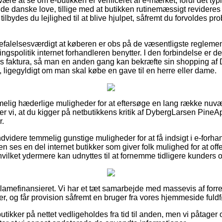
e at se om e-butikken er verificeret af e-mærket, fordi det typ
de danske love, tillige med at butikken rutinemæssigt revideres 
lbydes du lejlighed til at blive hjulpet, såfremt du forvoldes pro
efalelsesværdigt at køberen er obs på de væsentligste reglement
ngspolitik internet forhandleren benytter. I den forbindelse er det
s faktura, så man en anden gang kan bekræfte sin shopping a
igegyldigt om man skal købe en gave til en herre eller dame.
mmelig hæderlige muligheder for at eftersøge en lang række nu
tter vi, at du kigger på netbutikkens kritik af DybergLarsen Pin
r.
videre temmelig gunstige muligheder for at få indsigt i e-forha
 ses en del internet butikker som giver folk mulighed for at off
vilket ydermere kan udnyttes til at fornemme tidligere kunders o
amefinansieret. Vi har et tæt samarbejde med massevis af forret
er, og får provision såfremt en bruger fra vores hjemmeside fuldf
tikker på nettet vedligeholdes fra tid til anden, men vi påtager o