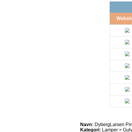
Websh
Navn:
DybergLarsen Pi
Kategori:
Lamper > Gul