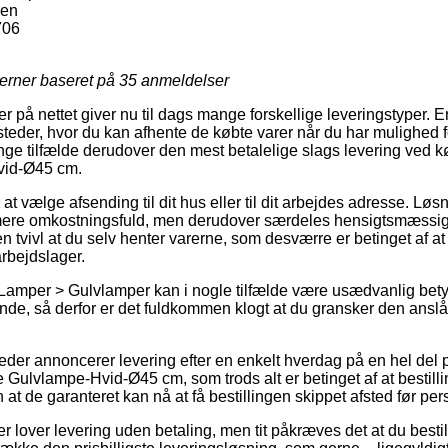
sen
706
jerner baseret på
35
anmeldelser
ger på nettet giver nu til dags mange forskellige leveringstyper. E
teder, hvor du kan afhente de købte varer når du har mulighed 
 mange tilfælde derudover den mest betalelige slags levering ved
vid-Ø45 cm.
at vælge afsending til dit hus eller til dit arbejdes adresse. Løs
mere omkostningsfuld, men derudover særdeles hensigtsmæssig. 
en tvivl at du selv henter varerne, som desværre er betinget af a
rbejdslager.
Lamper > Gulvlamper kan i nogle tilfælde være usædvanlig bety
de, så derfor er det fuldkommen klogt at du gransker den ansl
der annoncerer levering efter en enkelt hverdag på en hel del 
ulvlampe-Hvid-Ø45 cm, som trods alt er betinget af at bestilli
n at de garanteret kan nå at få bestillingen skippet afsted før pe
er lover levering uden betaling, men tit påkræves det at du bestil