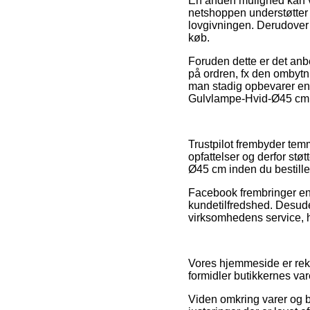
En anden mulighed kan vær
netshoppen understøtter 
lovgivningen. Derudover ti
køb.
Foruden dette er det anb
på ordren, fx den ombytni
man stadig opbevarer en
Gulvlampe-Hvid-Ø45 cm, l
Trustpilot frembyder te
opfattelser og derfor stø
Ø45 cm inden du bestille
Facebook frembringer end
kundetilfredshed. Desuden
virksomhedens service, h
Vores hjemmeside er rekl
formidler butikkernes var
Viden omkring varer og bu