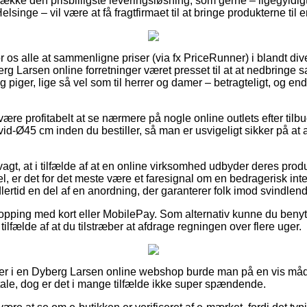
række den prisbilligste leveringsløsning, som gerne – ligegyldig
lsinge – vil være at få fragtfirmaet til at bringe produkterne til
or os alle at sammenligne priser (via fx PriceRunner) i blandt div
rg Larsen online forretninger været presset til at at nedbringe
og piger, lige så vel som til herrer og damer – betragteligt, og 
.
 være profitabelt at se nærmere på nogle online outlets efter ti
-Ø45 cm inden du bestiller, så man er usvigeligt sikker på at
gt, at i tilfælde af at en online virksomhed udbyder deres prod
el, er det for det meste være et faresignal om en bedragerisk inter
lertid en del af en anordning, der garanterer folk imod svindlend
shopping med kort eller MobilePay. Som alternativ kunne du benyt
 tilfælde af at du tilstræber at afdrage regningen over flere uger.
ler i en Dyberg Larsen online webshop burde man på en vis måd
ale, dog er det i mange tilfælde ikke super spændende.