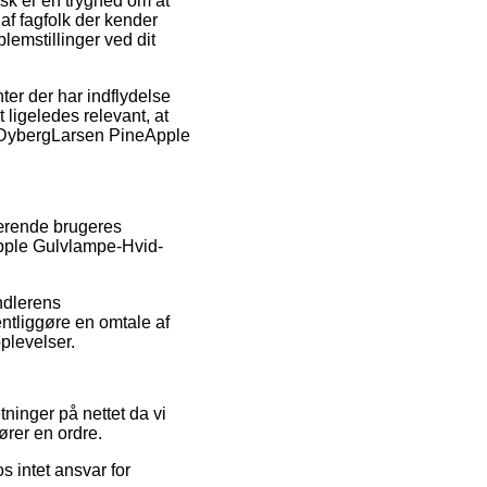
isk er en tryghed om at
af fagfolk der kender
blemstillinger ved dit
er der har indflydelse
 ligeledes relevant, at
f DybergLarsen PineApple
værende brugeres
eApple Gulvlampe-Hvid-
ndlerens
entliggøre en omtale af
plevelser.
ninger på nettet da vi
ører en ordre.
s intet ansvar for