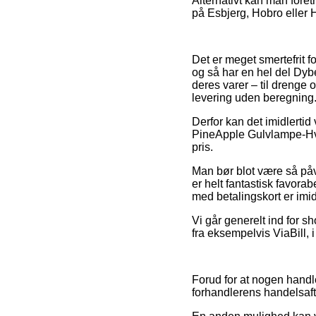
Alternativt kan man foret
på Esbjerg, Hobro eller He
Det er meget smertefrit f
og så har en hel del Dybe
deres varer – til drenge 
levering uden beregning
Derfor kan det imidlertid
PineApple Gulvlampe-Hvid
pris.
Man bør blot være så påva
er helt fantastisk favorab
med betalingskort er imid
Vi går generelt ind for 
fra eksempelvis ViaBill, i
Forud for at nogen hand
forhandlerens handelsaft