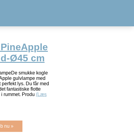
 PineApple
id-Ø45 cm
lampeDe smukke kogle
ineApple gulvlampe med
perfekt lys. Du får med
 fantastiske flotte
s i rummet. Produ
(Læs
b nu »