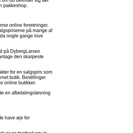
t om du befinder sig tæt
 en pakkeshop.
erse online forretninger,
 salgspriserne på mange af
endda nogle gange love
lbud på DybergLarsen
 antage den skarpeste
ukter for en salgspris som
net butik. Bestillinger
e online butikker.
te en afbetalingsløsning
e have øje for