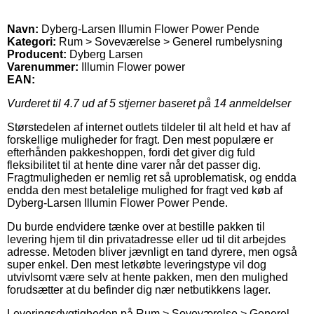
Navn:
Dyberg-Larsen Illumin Flower Power Pende
Kategori:
Rum > Soveværelse > Generel rumbelysning
Producent:
Dyberg Larsen
Varenummer:
Illumin Flower power
EAN:
Vurderet til
4.7
ud af 5 stjerner baseret på
14
anmeldelser
Størstedelen af internet outlets tildeler til alt held et hav af
forskellige muligheder for fragt. Den mest populære er
efterhånden pakkeshoppen, fordi det giver dig fuld
fleksibilitet til at hente dine varer når det passer dig.
Fragtmuligheden er nemlig ret så uproblematisk, og endda
endda den mest betalelige mulighed for fragt ved køb af
Dyberg-Larsen Illumin Flower Power Pende.
Du burde endvidere tænke over at bestille pakken til
levering hjem til din privatadresse eller ud til dit arbejdes
adresse. Metoden bliver jævnligt en tand dyrere, men også
super enkel. Den mest letkøbte leveringstype vil dog
utvivlsomt være selv at hente pakken, men den mulighed
forudsætter at du befinder dig nær netbutikkens lager.
Leveringsdygtigheden på Rum > Soveværelse > Generel