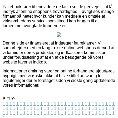
Facebook fører til endvidere de facto solide genveje til at få
indtryk af online shoppens troværdighed. I øvrigt ses mange
firmaer på nettet hvor kunder kan meddele en omtale af
virksomhedens service, som tilmed kan bruges til at
fornemme hvor glade kunderne er.
Denne side er finansieret af indtægter fra reklamer. Vi
samarbejder med en lang række online webshops derved at
vi formidler deres produkter, og indkasserer kommission
under forudsætning af at en af de besøgende på vores
website laver et indkøb.
Informationer omkring varer og online forhandlere ajourføres
hyppigt, men vi ønsker ikke at blive stillet ansvarlig for
reguleringer der er foretaget siden vi sidste gang opdaterede
vores informationer.
BITLY:
1
1
1
1
1
1
1
1
1
1
1
1
1
1
1
1
1
1
1
1
1
1
1
1
1
1
1
1
1
1
1
1
1
1
1
1
1
1
1
1
1
1
1
1
1
1
1
1
1
1
1
1
1
1
1
1
1
1
1
1
1
1
1
1
1
1
1
1
1
1
1
1
1
1
1
1
1
1
1
1
1
1
1
1
1
1
1
1
1
1
1
1
1
1
1
1
1
1
1
1