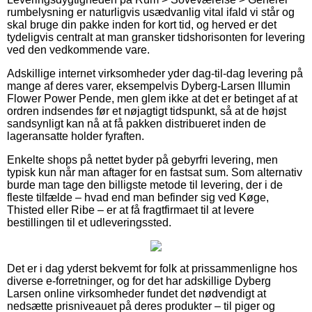
rumbelysning er naturligvis usædvanlig vital ifald vi står og
skal bruge din pakke inden for kort tid, og herved er det
tydeligvis centralt at man gransker tidshorisonten for levering
ved den vedkommende vare.
Adskillige internet virksomheder yder dag-til-dag levering på
mange af deres varer, eksempelvis Dyberg-Larsen Illumin
Flower Power Pende, men glem ikke at det er betinget af at
ordren indsendes før et nøjagtigt tidspunkt, så at de højst
sandsynligt kan nå at få pakken distribueret inden de
lageransatte holder fyraften.
Enkelte shops på nettet byder på gebyrfri levering, men
typisk kun når man aftager for en fastsat sum. Som alternativ
burde man tage den billigste metode til levering, der i de
fleste tilfælde – hvad end man befinder sig ved Køge,
Thisted eller Ribe – er at få fragtfirmaet til at levere
bestillingen til et udleveringssted.
Det er i dag yderst bekvemt for folk at prissammenligne hos
diverse e-forretninger, og for det har adskillige Dyberg
Larsen online virksomheder fundet det nødvendigt at
nedsætte prisniveauet på deres produkter – til piger og