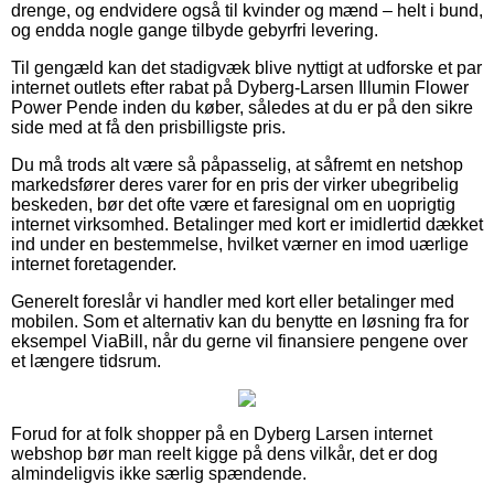
drenge, og endvidere også til kvinder og mænd – helt i bund,
og endda nogle gange tilbyde gebyrfri levering.
Til gengæld kan det stadigvæk blive nyttigt at udforske et par
internet outlets efter rabat på Dyberg-Larsen Illumin Flower
Power Pende inden du køber, således at du er på den sikre
side med at få den prisbilligste pris.
Du må trods alt være så påpasselig, at såfremt en netshop
markedsfører deres varer for en pris der virker ubegribelig
beskeden, bør det ofte være et faresignal om en uoprigtig
internet virksomhed. Betalinger med kort er imidlertid dækket
ind under en bestemmelse, hvilket værner en imod uærlige
internet foretagender.
Generelt foreslår vi handler med kort eller betalinger med
mobilen. Som et alternativ kan du benytte en løsning fra for
eksempel ViaBill, når du gerne vil finansiere pengene over
et længere tidsrum.
Forud for at folk shopper på en Dyberg Larsen internet
webshop bør man reelt kigge på dens vilkår, det er dog
almindeligvis ikke særlig spændende.