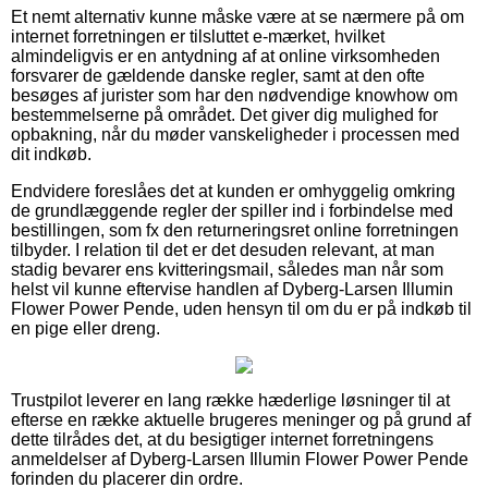
Et nemt alternativ kunne måske være at se nærmere på om
internet forretningen er tilsluttet e-mærket, hvilket
almindeligvis er en antydning af at online virksomheden
forsvarer de gældende danske regler, samt at den ofte
besøges af jurister som har den nødvendige knowhow om
bestemmelserne på området. Det giver dig mulighed for
opbakning, når du møder vanskeligheder i processen med
dit indkøb.
Endvidere foreslåes det at kunden er omhyggelig omkring
de grundlæggende regler der spiller ind i forbindelse med
bestillingen, som fx den returneringsret online forretningen
tilbyder. I relation til det er det desuden relevant, at man
stadig bevarer ens kvitteringsmail, således man når som
helst vil kunne eftervise handlen af Dyberg-Larsen Illumin
Flower Power Pende, uden hensyn til om du er på indkøb til
en pige eller dreng.
Trustpilot leverer en lang række hæderlige løsninger til at
efterse en række aktuelle brugeres meninger og på grund af
dette tilrådes det, at du besigtiger internet forretningens
anmeldelser af Dyberg-Larsen Illumin Flower Power Pende
forinden du placerer din ordre.