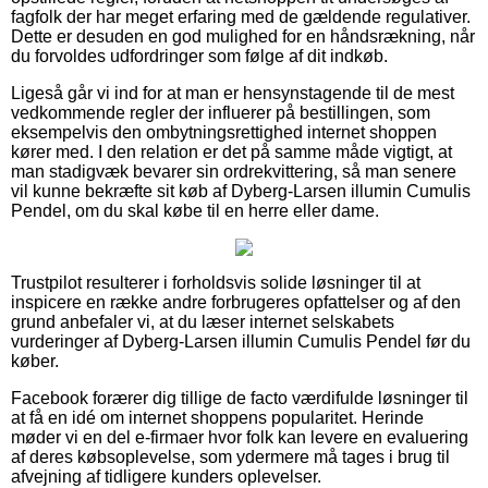
fagfolk der har meget erfaring med de gældende regulativer.
Dette er desuden en god mulighed for en håndsrækning, når
du forvoldes udfordringer som følge af dit indkøb.
Ligeså går vi ind for at man er hensynstagende til de mest
vedkommende regler der influerer på bestillingen, som
eksempelvis den ombytningsrettighed internet shoppen
kører med. I den relation er det på samme måde vigtigt, at
man stadigvæk bevarer sin ordrekvittering, så man senere
vil kunne bekræfte sit køb af Dyberg-Larsen illumin Cumulis
Pendel, om du skal købe til en herre eller dame.
Trustpilot resulterer i forholdsvis solide løsninger til at
inspicere en række andre forbrugeres opfattelser og af den
grund anbefaler vi, at du læser internet selskabets
vurderinger af Dyberg-Larsen illumin Cumulis Pendel før du
køber.
Facebook forærer dig tillige de facto værdifulde løsninger til
at få en idé om internet shoppens popularitet. Herinde
møder vi en del e-firmaer hvor folk kan levere en evaluering
af deres købsoplevelse, som ydermere må tages i brug til
afvejning af tidligere kunders oplevelser.