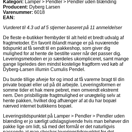
Kategori:
Lamper > Pendler > Pendler uden blænding
Producent:
Dyberg Larsen
Varenummer:
6018
EAN:
Vurderet til
4.3
ud af 5 stjerner baseret på
11
anmeldelser
De fleste e-butikker frembyder til alt held et bredt udvalg af
fragtmetoder. En favorit iblandt mange er på nuværende
tidspunkt at få sendt til en pakkeshop, som giver dig
mulighed for at hente de bestilte varer når det passer dig.
Leveringsmetoden er jo særdeles ukompliceret, samt mange
gange ligeledes den mindst kostelige fragtform ved køb af
Dyberg-Larsen illumin Cumulis Pendel.
Du burde tillige afveje for og imod at få varerne bragt til din
private bopæl eller ud på dit arbejde. Leveringsformen er
somme tider et hak mere pebret, men omvendt ekstremt
nem. Den prisbilligste fragtmulighed er unægtelig selv at
hente pakken, hvilket dog afhænger af at du har bopæl
nærved internet butikkens bopæl.
Leveringstidspunktet på Lamper > Pendler > Pendler uden
blænding er jo særligt udslagsgivende hvis man behøver din
pakke lige om lidt, så med det formål er det naturligvis
passende at man checker leveringstidspunktet for det