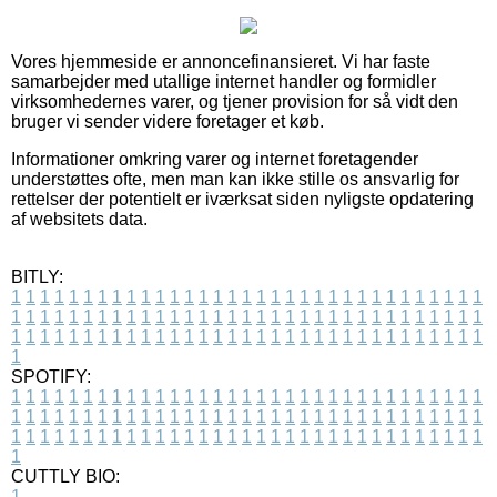
Vores hjemmeside er annoncefinansieret. Vi har faste
samarbejder med utallige internet handler og formidler
virksomhedernes varer, og tjener provision for så vidt den
bruger vi sender videre foretager et køb.
Informationer omkring varer og internet foretagender
understøttes ofte, men man kan ikke stille os ansvarlig for
rettelser der potentielt er iværksat siden nyligste opdatering
af websitets data.
BITLY:
1
1
1
1
1
1
1
1
1
1
1
1
1
1
1
1
1
1
1
1
1
1
1
1
1
1
1
1
1
1
1
1
1
1
1
1
1
1
1
1
1
1
1
1
1
1
1
1
1
1
1
1
1
1
1
1
1
1
1
1
1
1
1
1
1
1
1
1
1
1
1
1
1
1
1
1
1
1
1
1
1
1
1
1
1
1
1
1
1
1
1
1
1
1
1
1
1
1
1
1
SPOTIFY:
1
1
1
1
1
1
1
1
1
1
1
1
1
1
1
1
1
1
1
1
1
1
1
1
1
1
1
1
1
1
1
1
1
1
1
1
1
1
1
1
1
1
1
1
1
1
1
1
1
1
1
1
1
1
1
1
1
1
1
1
1
1
1
1
1
1
1
1
1
1
1
1
1
1
1
1
1
1
1
1
1
1
1
1
1
1
1
1
1
1
1
1
1
1
1
1
1
1
1
1
CUTTLY BIO:
1