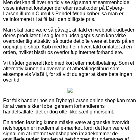
Men det kan til hver en tid vise sig smart at sammenholde
visse internet foretagender efter rabatkoder på Dyberg-
Larsen illumin Cumulis Pendel før du køber, så man er
velinformeret til at få fat i den billigste pris.
Man skal bare være så påvagt, at ifald en webbutik udbyder
deres produkter til salg for en udsalgspris som kan virke
overordentlig attraktiv, så burde det ofte være et bevis på en
uoprigtig e-shop. Køb med kort er i hvert fald omfattet af en
orden, hvilket bistår os overfor fup internet forhandlere.
Vi tilråder generelt køb med kort eller mobilbetaling. Som et
alternativ kunne du overveje et afbetalingstilbud som
eksempelvis ViaBill, for så vidt du agter at klare betalingen
over tid.
Før folk handler hos en Dyberg Larsen online shop kan man
for at være sikker løbe igennem forhandlerens
handelsaftale, det er dog ofte ikke særlig morsomt.
En anden løsning kunne måske være at granske hvorvidt
netshoppen er medlem af e-mærket, fordi det kan være et
signal om at internet webshoppen imødekommer de
opstillede regler, foruden at netshoppen tit undersøges af