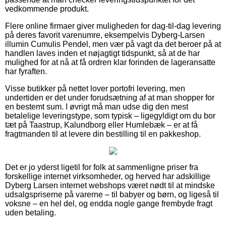
vedkommende produkt.
Flere online firmaer giver muligheden for dag-til-dag levering
på deres favorit varenumre, eksempelvis Dyberg-Larsen
illumin Cumulis Pendel, men vær på vagt da det beroer på at
handlen laves inden et nøjagtigt tidspunkt, så at de har
mulighed for at nå at få ordren klar forinden de lageransatte
har fyraften.
Visse butikker på nettet lover portofri levering, men
undertiden er det under forudsætning af at man shopper for
en bestemt sum. I øvrigt må man udse dig den mest
betalelige leveringstype, som typisk – ligegyldigt om du bor
tæt på Taastrup, Kalundborg eller Humlebæk – er at få
fragtmanden til at levere din bestilling til en pakkeshop.
Det er jo yderst ligetil for folk at sammenligne priser fra
forskellige internet virksomheder, og herved har adskillige
Dyberg Larsen internet webshops været nødt til at mindske
udsalgspriserne på varerne – til babyer og børn, og ligeså til
voksne – en hel del, og endda nogle gange frembyde fragt
uden betaling.