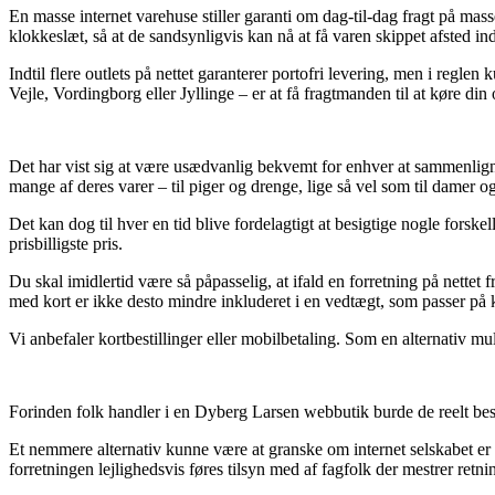
En masse internet varehuse stiller garanti om dag-til-dag fragt på ma
klokkeslæt, så at de sandsynligvis kan nå at få varen skippet afsted ind
Indtil flere outlets på nettet garanterer portofri levering, men i regl
Vejle, Vordingborg eller Jyllinge – er at få fragtmanden til at køre din 
Det har vist sig at være usædvanlig bekvemt for enhver at sammenligne 
mange af deres varer – til piger og drenge, lige så vel som til damer 
Det kan dog til hver en tid blive fordelagtigt at besigtige nogle forsk
prisbilligste pris.
Du skal imidlertid være så påpasselig, at ifald en forretning på nettet 
med kort er ikke desto mindre inkluderet i en vedtægt, som passer på 
Vi anbefaler kortbestillinger eller mobilbetaling. Som en alternativ m
Forinden folk handler i en Dyberg Larsen webbutik burde de reelt bes
Et nemmere alternativ kunne være at granske om internet selskabet er m
forretningen lejlighedsvis føres tilsyn med af fagfolk der mestrer retni