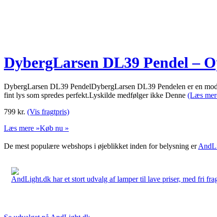
DybergLarsen DL39 Pendel – O
DybergLarsen DL39 PendelDybergLarsen DL39 Pendelen er en moderne 
fint lys som spredes perfekt.Lyskilde medfølger ikke Denne
(Læs mer
799
kr.
(Vis fragtpris)
Læs mere »
Køb nu »
De mest populære webshops i øjeblikket inden for belysning er
AndLi
AndLight.dk har et stort udvalg af lamper til lave priser, med fri frag