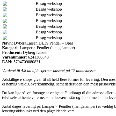
Besøg webshop
Besøg webshop
Besøg webshop
Besøg webshop
Besøg webshop
Besøg webshop
Besøg webshop
Navn:
DybergLarsen DL39 Pendel – Opal
Kategori:
Lamper > Pendler (hængelamper)
Producent:
Dyberg Larsen
Varenummer:
6241300848
EAN:
5704709080831
Vurderet til
4.8
ud af 5 stjerner baseret på
17
anmeldelser
Adskillige e-shops giver til alt held flere former for levering. Den me
er nemlig vældig overkommelig, samt tit desuden den mest prisbevi
Du kan lige så vel forsøge at vælge at få udbragt til din adresse eller
tvivl selv at hente varerne, som desværre står og falder med at du le
Antal dages levering på Lamper > Pendler (hængelamper) er vældig be
leveringstidspunkt ved den pågældende vare.