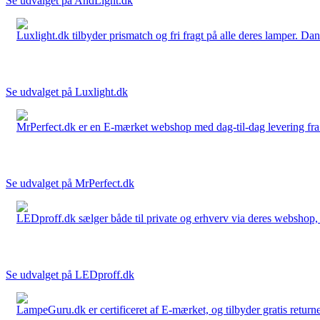
Se udvalget på AndLight.dk
Luxlight.dk tilbyder prismatch og fri fragt på alle deres lamper. D
Se udvalget på Luxlight.dk
MrPerfect.dk er en E-mærket webshop med dag-til-dag levering fra der
Se udvalget på MrPerfect.dk
LEDproff.dk sælger både til private og erhverv via deres webshop, h
Se udvalget på LEDproff.dk
LampeGuru.dk er certificeret af E-mærket, og tilbyder gratis returne