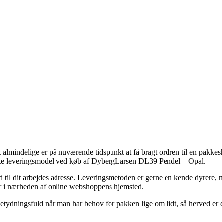
st almindelige er på nuværende tidspunkt at få bragt ordren til en pakke
dste leveringsmodel ved køb af DybergLarsen DL39 Pendel – Opal.
 ud til dit arbejdes adresse. Leveringsmetoden er gerne en kende dyrere,
ver i nærheden af online webshoppens hjemsted.
tydningsfuld når man har behov for pakken lige om lidt, så herved er 