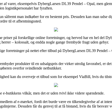
sser af varer, eksempelvis DybergLarsen DL39 Pendel – Opal, men glem ik
en logistikpersonalet har fyraften.
en kun såfremt man indkøber for en bestemt pris. Desuden kan man udse dig
ordre til et afhentningssted.
priser på forskellige online forretninger, og herved har en hel del Dybe
og herrer – kolossalt, og endda nogle gange frembyde fragt uden gebyr.
ellige forretninger på nettet efter tilbud på DybergLarsen DL39 Pendel –
frembyder produkter til en udsalgspris der virker utrolig favorabel, er d
køberen overfor svindlende netbutikker.
ulighed kan du overveje et tilbud som for eksempel ViaBill, hvis du tils
e e-butikkens vilkår, men det er uden tvivl ikke videre spændende.
edlem af e-mærket, fordi det burde være en tilkendegivelse af at interne
ngslinjerne. Desuden får du genvej til at få bistand, hvis du får besvær v