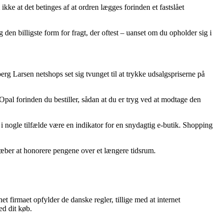
ke at det betinges af at ordren lægges forinden et fastslået
 den billigste form for fragt, der oftest – uanset om du opholder sig i
rg Larsen netshops set sig tvunget til at trykke udsalgspriserne på
 Opal forinden du bestiller, sådan at du er tryg ved at modtage den
et i nogle tilfælde være en indikator for en snydagtig e-butik. Shopping
træber at honorere pengene over et længere tidsrum.
t firmaet opfylder de danske regler, tillige med at internet
ed dit køb.