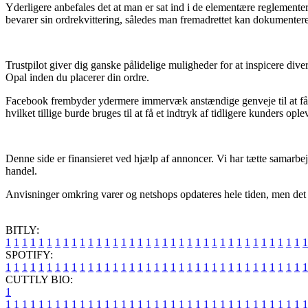
Yderligere anbefales det at man er sat ind i de elementære reglementer
bevarer sin ordrekvittering, således man fremadrettet kan dokumente
Trustpilot giver dig ganske pålidelige muligheder for at inspicere di
Opal inden du placerer din ordre.
Facebook frembyder ydermere immervæk anstændige genveje til at få et k
hvilket tillige burde bruges til at få et indtryk af tidligere kunders ople
Denne side er finansieret ved hjælp af annoncer. Vi har tætte samarb
handel.
Anvisninger omkring varer og netshops opdateres hele tiden, men det er
BITLY:
1
1
1
1
1
1
1
1
1
1
1
1
1
1
1
1
1
1
1
1
1
1
1
1
1
1
1
1
1
1
1
1
1
1
1
1
1
SPOTIFY:
1
1
1
1
1
1
1
1
1
1
1
1
1
1
1
1
1
1
1
1
1
1
1
1
1
1
1
1
1
1
1
1
1
1
1
1
1
CUTTLY BIO:
1
1
1
1
1
1
1
1
1
1
1
1
1
1
1
1
1
1
1
1
1
1
1
1
1
1
1
1
1
1
1
1
1
1
1
1
1
1