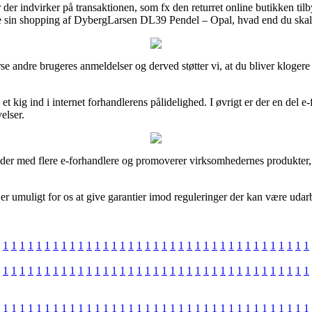
 der indvirker på transaktionen, som fx den returret online butikken til
re sin shopping af DybergLarsen DL39 Pendel – Opal, hvad end du skal 
verse andre brugeres anmeldelser og derved støtter vi, at du bliver kl
ig ind i internet forhandlerens pålidelighed. I øvrigt er der en del e-
velser.
ejder med flere e-forhandlere og promoverer virksomhedernes produkter,
 umuligt for os at give garantier imod reguleringer der kan være udarbe
1
1
1
1
1
1
1
1
1
1
1
1
1
1
1
1
1
1
1
1
1
1
1
1
1
1
1
1
1
1
1
1
1
1
1
1
1
1
1
1
1
1
1
1
1
1
1
1
1
1
1
1
1
1
1
1
1
1
1
1
1
1
1
1
1
1
1
1
1
1
1
1
1
1
1
1
1
1
1
1
1
1
1
1
1
1
1
1
1
1
1
1
1
1
1
1
1
1
1
1
1
1
1
1
1
1
1
1
1
1
1