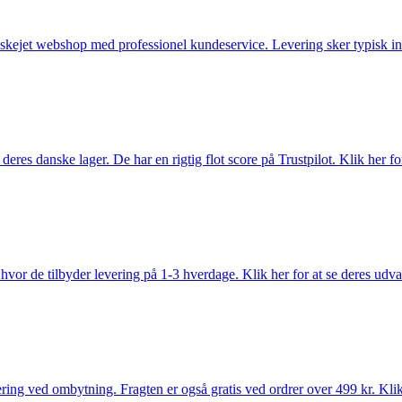
anskejet webshop med professionel kundeservice. Levering sker typisk in
es danske lager. De har en rigtig flot score på Trustpilot. Klik her for
vor de tilbyder levering på 1-3 hverdage. Klik her for at se deres udva
ring ved ombytning. Fragten er også gratis ved ordrer over 499 kr. Klik 