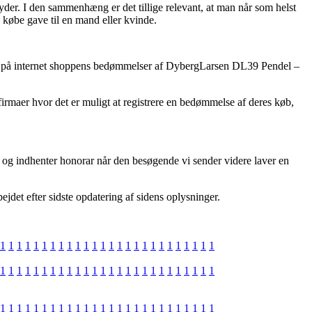
byder. I den sammenhæng er det tillige relevant, at man når som helst
købe gave til en mand eller kvinde.
ogere på internet shoppens bedømmelser af DybergLarsen DL39 Pendel –
firmaer hvor det er muligt at registrere en bedømmelse af deres køb,
 og indhenter honorar når den besøgende vi sender videre laver en
jdet efter sidste opdatering af sidens oplysninger.
1
1
1
1
1
1
1
1
1
1
1
1
1
1
1
1
1
1
1
1
1
1
1
1
1
1
1
1
1
1
1
1
1
1
1
1
1
1
1
1
1
1
1
1
1
1
1
1
1
1
1
1
1
1
1
1
1
1
1
1
1
1
1
1
1
1
1
1
1
1
1
1
1
1
1
1
1
1