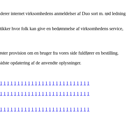
sonderer internet virksomhedens anmeldelser af Duo sort m. rød ledning
utikker hvor folk kan give en bedømmelse af virksomhedens service,
ter provision om en bruger fra vores side fuldfører en bestilling.
 sidste opdatering af de anvendte oplysninger.
1
1
1
1
1
1
1
1
1
1
1
1
1
1
1
1
1
1
1
1
1
1
1
1
1
1
1
1
1
1
1
1
1
1
1
1
1
1
1
1
1
1
1
1
1
1
1
1
1
1
1
1
1
1
1
1
1
1
1
1
1
1
1
1
1
1
1
1
1
1
1
1
1
1
1
1
1
1