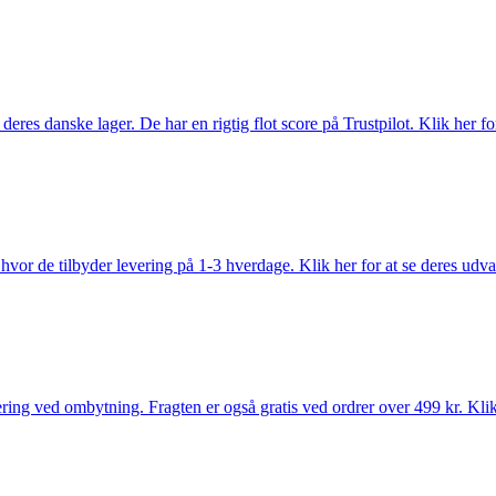
es danske lager. De har en rigtig flot score på Trustpilot. Klik her for
vor de tilbyder levering på 1-3 hverdage. Klik her for at se deres udva
ring ved ombytning. Fragten er også gratis ved ordrer over 499 kr. Klik 