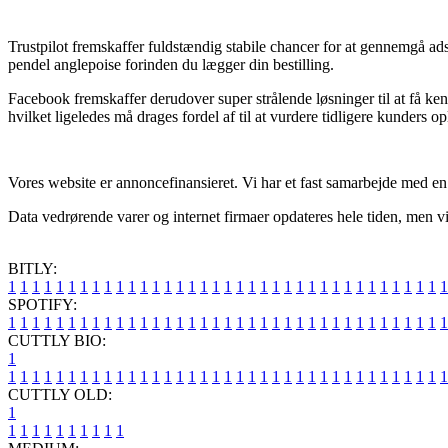
Trustpilot fremskaffer fuldstændig stabile chancer for at gennemgå ads
pendel anglepoise forinden du lægger din bestilling.
Facebook fremskaffer derudover super strålende løsninger til at få 
hvilket ligeledes må drages fordel af til at vurdere tidligere kunders op
Vores website er annoncefinansieret. Vi har et fast samarbejde med en 
Data vedrørende varer og internet firmaer opdateres hele tiden, men vi
BITLY:
1
1
1
1
1
1
1
1
1
1
1
1
1
1
1
1
1
1
1
1
1
1
1
1
1
1
1
1
1
1
1
1
1
1
1
1
1
SPOTIFY:
1
1
1
1
1
1
1
1
1
1
1
1
1
1
1
1
1
1
1
1
1
1
1
1
1
1
1
1
1
1
1
1
1
1
1
1
1
CUTTLY BIO:
1
1
1
1
1
1
1
1
1
1
1
1
1
1
1
1
1
1
1
1
1
1
1
1
1
1
1
1
1
1
1
1
1
1
1
1
1
1
CUTTLY OLD:
1
1
1
1
1
1
1
1
1
1
1