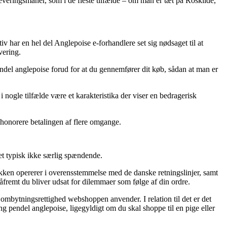
leveringsmanér, som i de fleste tilfælde – om man er tæt på Roskilde,
v har en hel del Anglepoise e-forhandlere set sig nødsaget til at
vering.
pendel anglepoise forud for at du gennemfører dit køb, sådan at man er
 nogle tilfælde være et karakteristika der viser en bedragerisk
il honorere betalingen af flere omgange.
et typisk ikke særlig spændende.
utikken opererer i overensstemmelse med de danske retningslinjer, samt
åfremt du bliver udsat for dilemmaer som følge af din ordre.
 ombytningsrettighed webshoppen anvender. I relation til det er det
g pendel anglepoise, ligegyldigt om du skal shoppe til en pige eller