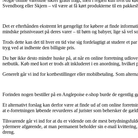
Nogle online varehuse sikrer gratis fragt, men i reglen kun hvis du kø
Svendborg eller Skjern – vil være at få kørt produkterne til en pakkes
Det er efterhånden ekstremt let gængeligt for købere at finde informat
mindske prisniveauet på deres varer – til børn og babyer, lige så vel
Trods dette kan det til hver en tid vise sig fordelagtigt at studere et
tryg ved at indhente den billigste pris.
Du bør ikke desto mindre huske på, at når en online forretning udlover 
netbutik. Køb med kort er trods alt inkluderet i en anordning, hvilket
Generelt går vi ind for kortbestillinger eller mobilbetaling. Som alter
Forinden nogen bestiller på en Anglepoise e-shop burde de egentlig gø
Et alternativt forslag kan derfor være at finde ud af om online forretn
at e-forretningen løbende revurderes af jurister som behersker de gæld
Tilsvarende går vi ind for at du er vidende om de mest betydningsfuld
ydermere afgørende, at man permanent beholder sin e-mail kvittering, 
dreng.