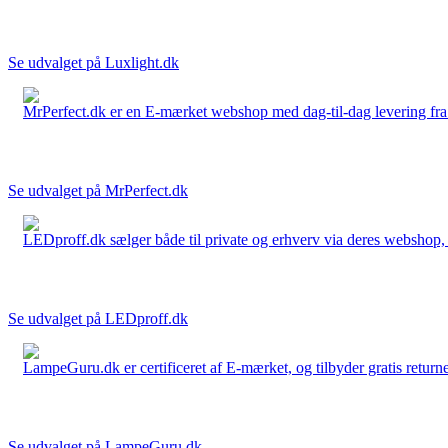
Se udvalget på Luxlight.dk
MrPerfect.dk er en E-mærket webshop med dag-til-dag levering fra der
Se udvalget på MrPerfect.dk
LEDproff.dk sælger både til private og erhverv via deres webshop, h
Se udvalget på LEDproff.dk
LampeGuru.dk er certificeret af E-mærket, og tilbyder gratis returne
Se udvalget på LampeGuru.dk