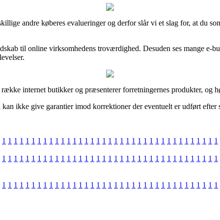
killige andre køberes evalueringer og derfor slår vi et slag for, at du 
kendskab til online virksomhedens troværdighed. Desuden ses mange e-b
levelser.
række internet butikker og præsenterer forretningernes produkter, og høs
 kan ikke give garantier imod korrektioner der eventuelt er udført efter
1
1
1
1
1
1
1
1
1
1
1
1
1
1
1
1
1
1
1
1
1
1
1
1
1
1
1
1
1
1
1
1
1
1
1
1
1
1
1
1
1
1
1
1
1
1
1
1
1
1
1
1
1
1
1
1
1
1
1
1
1
1
1
1
1
1
1
1
1
1
1
1
1
1
1
1
1
1
1
1
1
1
1
1
1
1
1
1
1
1
1
1
1
1
1
1
1
1
1
1
1
1
1
1
1
1
1
1
1
1
1