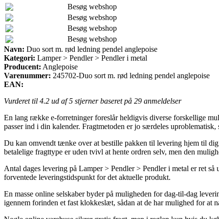
Besøg webshop
Besøg webshop
Besøg webshop
Besøg webshop
Navn:
Duo sort m. rød ledning pendel anglepoise
Kategori:
Lamper > Pendler > Pendler i metal
Producent:
Anglepoise
Varenummer:
245702-Duo sort m. rød ledning pendel anglepoise
EAN:
Vurderet til
4.2
ud af 5 stjerner baseret på
29
anmeldelser
En lang række e-forretninger foreslår heldigvis diverse forskellige mul
passer ind i din kalender. Fragtmetoden er jo særdeles uproblematisk
Du kan omvendt tænke over at bestille pakken til levering hjem til dig
betalelige fragttype er uden tvivl at hente ordren selv, men den mulig
Antal dages levering på Lamper > Pendler > Pendler i metal er ret så 
forventede leveringstidspunkt for det aktuelle produkt.
En masse online selskaber byder på muligheden for dag-til-dag leverin
igennem forinden et fast klokkeslæt, sådan at de har mulighed for at