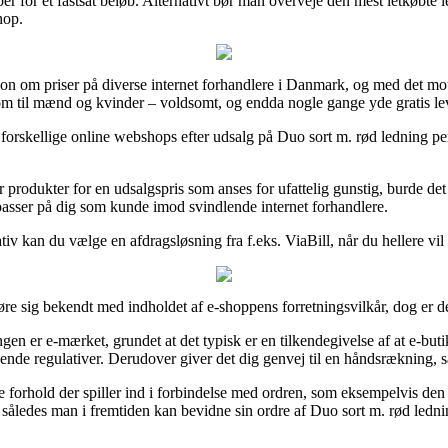
ber for et fastsat beløb. Alternativt bør man overveje den mest letkøbte 
hop.
ion om priser på diverse internet forhandlere i Danmark, og med det moti
 som til mænd og kvinder – voldsomt, og endda nogle gange yde gratis le
 par forskellige online webshops efter udsalg på Duo sort m. rød ledning 
produkter for en udsalgspris som anses for ufattelig gunstig, burde det i
 passer på dig som kunde imod svindlende internet forhandlere.
nativ kan du vælge en afdragsløsning fra f.eks. ViaBill, når du hellere v
re sig bekendt med indholdet af e-shoppens forretningsvilkår, dog er d
ingen er e-mærket, grundet at det typisk er en tilkendegivelse af at e-b
ende regulativer. Derudover giver det dig genvej til en håndsrækning, s
e forhold der spiller ind i forbindelse med ordren, som eksempelvis den
således man i fremtiden kan bevidne sin ordre af Duo sort m. rød lednin