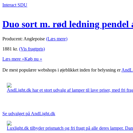
Interact SDU
Duo sort m. rød ledning pendel 
Producent: Anglepoise
(Læs mere)
1881
kr.
(Vis fragtpris)
Læs mere »
Køb nu »
De mest populære webshops i øjeblikket inden for belysning er
AndLi
AndLight.dk har et stort udvalg af lamper til lave priser, med fri frag
Se udvalget på AndLight.dk
Luxlight.dk tilbyder prismatch og fri fragt på alle deres lamper. D