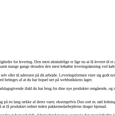
igheder for levering. Den mest almindelige er lige nu at få leveret til e
, samt mange gange desuden den mest letkøbte leveringsløsning ved køb
 selv eller til adressen på dit arbejde. Leveringsformen viser sig godt 
hed betinges af at du har bopæl tæt på webbutikkens lager.
udslagsgivende ifald du har brug for dine nye produkter omgående, og me
g på en lang række af deres varer, eksempelvis Duo sort m. rød ledning 
 nå at få produktet ordnet inden pakkemedarbejderne drager hjemad.