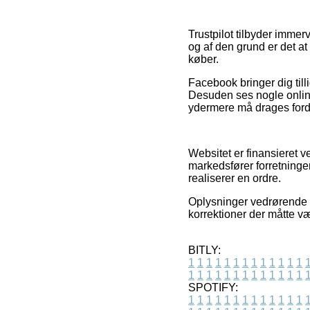
Trustpilot tilbyder immer
og af den grund er det at
køber.
Facebook bringer dig till
Desuden ses nogle onlin
ydermere må drages fordel 
Websitet er finansieret 
markedsfører forretninge
realiserer en ordre.
Oplysninger vedrørende p
korrektioner der måtte v
BITLY:
1
1
1
1
1
1
1
1
1
1
1
1
1
1
1
1
1
1
1
1
1
1
1
1
1
1
SPOTIFY:
1
1
1
1
1
1
1
1
1
1
1
1
1