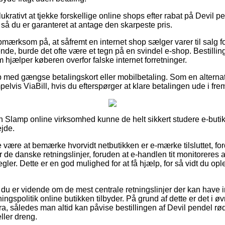
ukrativt at tjekke forskellige online shops efter rabat på Devil 
så du er garanteret at antage den skarpeste pris.
pmærksom på, at såfremt en internet shop sælger varer til salg 
ende, burde det ofte være et tegn på en svindel e-shop. Bestillin
m hjælper køberen overfor falske internet forretninger.
b med gængse betalingskort eller mobilbetaling. Som en alterna
pelvis ViaBill, hvis du efterspørger at klare betalingen ude i fre
n Slamp online virksomhed kunne de helt sikkert studere e-butik
ejde.
være at bemærke hvorvidt netbutikken er e-mærke tilsluttet, ford
 de danske retningslinjer, foruden at e-handlen tit monitoreres a
gler. Dette er en god mulighed for at få hjælp, for så vidt du o
 du er vidende om de mest centrale retningslinjer der kan have i
gspolitik online butikken tilbyder. På grund af dette er det i øvri
tura, således man altid kan påvise bestillingen af Devil pendel 
ller dreng.