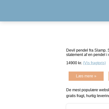
Devil pendel fra Slamp. 
statement af en pendel 
14900
kr.
(Vis fragtpris)
Læs mere »
De mest populære websho
gratis fragt, hurtig lever