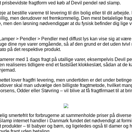
t prisbevidste fragtform ved køb af Devil pendel rød slamp.
at bestille varerne til levering til din bolig eller til dit arbejde
sbillig, men derudover ret fremkommelig. Den mest betalelige fr
e, men den løsning nødvendiggør at du fysisk befinder dig lige v
Lamper > Pendler > Pendler med diffust lys kan vise sig at være 
ruge dine nye varer omgående, så af den grund er det uden tvivl 
to på det respektive produkt.
merer med 1 dags fragt på utallige varer, eksempelvis Devil p
gen realiseres tidligere end et fastslået klokkeslæt, sådan at de 
 hjemad.
nettet lover fragtfri levering, men undertiden er det under beting
rudover skal man udvælge den billigste fragtmetode, hvilket m
sens, Odder eller Støvring – vil blive at få fragtfirmaet til at br
lig smertefrit for forbrugerne at sammenholde priser på diverse
af Slamp internet handler i Danmark fundet det nødvendigt at for
t produkter – til babyer og børn, og ligeledes også til damer og h
yde fragt uden betaling.