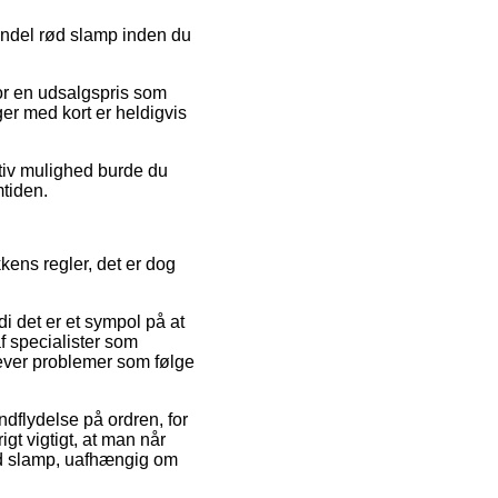
pendel rød slamp inden du
for en udsalgspris som
ger med kort er heldigvis
tiv mulighed burde du
mtiden.
kens regler, det er dog
i det er et sympol på at
f specialister som
plever problemer som følge
ndflydelse på ordren, for
gt vigtigt, at man når
rød slamp, uafhængig om