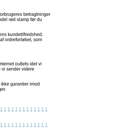
 forbrugeres betragtninger
endel rød slamp før du
pens kundetilfredshed.
f ordreforløbet, som
ernet outlets idet vi
 vi sender videre
 ikke garantier imod
er.
1
1
1
1
1
1
1
1
1
1
1
1
1
1
1
1
1
1
1
1
1
1
1
1
1
1