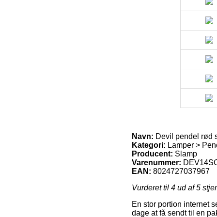
Navn:
Devil pendel rød 
Kategori:
Lamper > Pendl
Producent:
Slamp
Varenummer:
DEV14S
EAN:
8024727037967
Vurderet til
4
ud af 5 stje
En stor portion internet s
dage at få sendt til en p