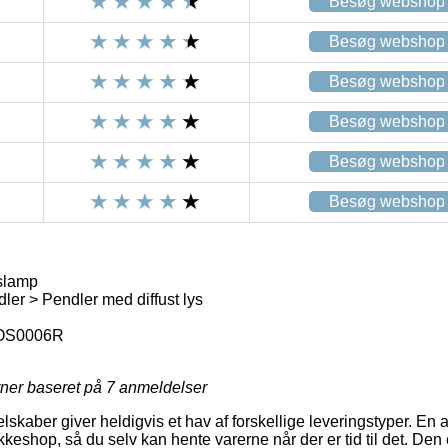
Besøg webshop
Besøg webshop
Besøg webshop
Besøg webshop
Besøg webshop
Besøg webshop
slamp
er > Pendler med diffust lys
OS0006R
rner baseret på
7
anmeldelser
elskaber giver heldigvis et hav af forskellige leveringstyper. En a
akkeshop, så du selv kan hente varerne når der er tid til det. Den