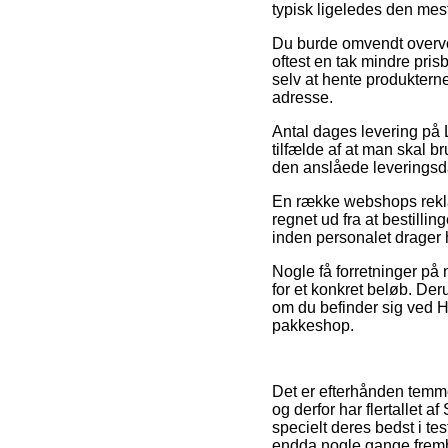
typisk ligeledes den mes
Du burde omvendt overveje 
oftest en tak mindre pri
selv at hente produktern
adresse.
Antal dages levering på 
tilfælde af at man skal b
den anslåede leveringsda
En række webshops rekla
regnet ud fra at bestillin
inden personalet drager
Nogle få forretninger på 
for et konkret beløb. De
om du befinder sig ved Hor
pakkeshop.
Det er efterhånden temme
og derfor har flertallet 
specielt deres bedst i tes
endda nogle gange fremb