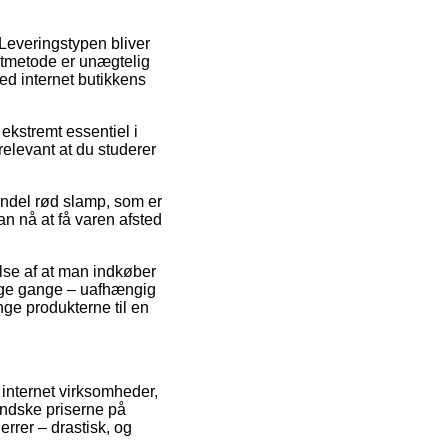
. Leveringstypen bliver
agtmetode er unægtelig
ed internet butikkens
ekstremt essentiel i
relevant at du studerer
endel rød slamp, som er
kan nå at få varen afsted
else af at man indkøber
ange gange – uafhængig
inge produkterne til en
 internet virksomheder,
mindske priserne på
errer – drastisk, og