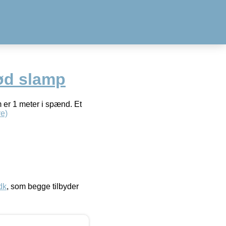
rød slamp
 er 1 meter i spænd. Et
e)
dk
, som begge tilbyder