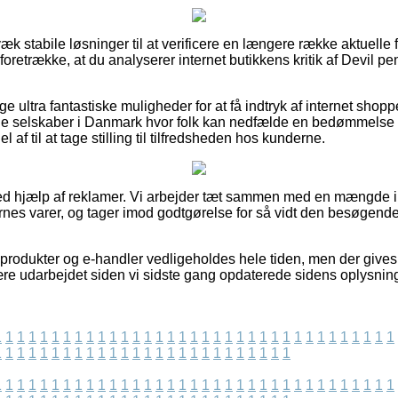
væk stabile løsninger til at verificere en længere række aktuelle
 foretrække, at du analyserer internet butikkens kritik af Devil p
ige ultra fantastiske muligheder for at få indtryk af internet shop
e selskaber i Danmark hvor folk kan nedfælde en bedømmelse a
af til at tage stilling til tilfredsheden hos kunderne.
ved hjælp af reklamer. Vi arbejder tæt sammen med en mængde int
rnes varer, og tager imod godtgørelse for så vidt den besøgende
rodukter og e-handler vedligeholdes hele tiden, men der gives
ære udarbejdet siden vi sidste gang opdaterede sidens oplysning
1
1
1
1
1
1
1
1
1
1
1
1
1
1
1
1
1
1
1
1
1
1
1
1
1
1
1
1
1
1
1
1
1
1
1
1
1
1
1
1
1
1
1
1
1
1
1
1
1
1
1
1
1
1
1
1
1
1
1
1
1
1
1
1
1
1
1
1
1
1
1
1
1
1
1
1
1
1
1
1
1
1
1
1
1
1
1
1
1
1
1
1
1
1
1
1