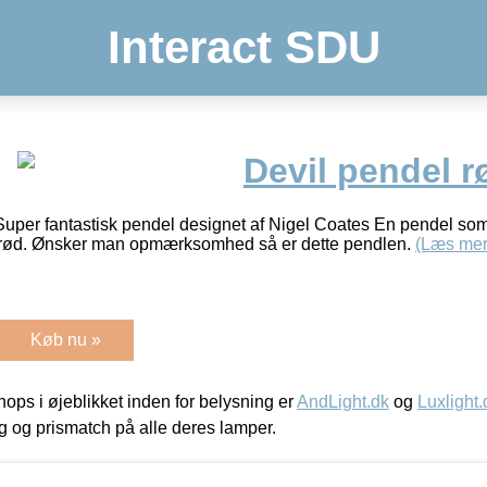
Interact SDU
Devil pendel 
Super fantastisk pendel designet af Nigel Coates En pendel som
i rød. Ønsker man opmærksomhed så er dette pendlen.
(Læs mer
Køb nu »
ps i øjeblikket inden for belysning er
AndLight.dk
og
Luxlight.
ing og prismatch på alle deres lamper.