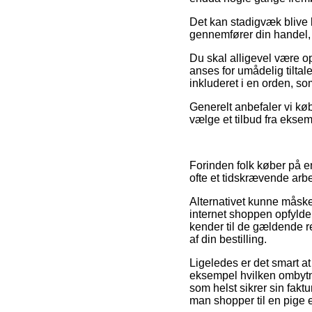
Det kan stadigvæk blive l
gennemfører din handel, 
Du skal alligevel være o
anses for umådelig tiltal
inkluderet i en orden, so
Generelt anbefaler vi kø
vælge et tilbud fra eksem
Forinden folk køber på e
ofte et tidskrævende arb
Alternativet kunne måske 
internet shoppen opfylder
kender til de gældende re
af din bestilling.
Ligeledes er det smart at
eksempel hvilken ombytnin
som helst sikrer sin fak
man shopper til en pige e