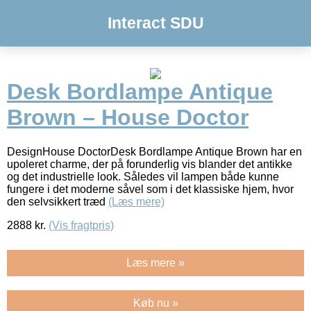
Interact SDU
Desk Bordlampe Antique
Brown – House Doctor
DesignHouse DoctorDesk Bordlampe Antique Brown har en
upoleret charme, der på forunderlig vis blander det antikke
og det industrielle look. Således vil lampen både kunne
fungere i det moderne såvel som i det klassiske hjem, hvor
den selvsikkert træd
(Læs mere)
2888
kr.
(Vis fragtpris)
Læs mere »
Køb nu »