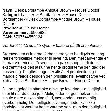
Navn:
Desk Bordlampe Antique Brown – House Doctor
Kategori:
Lamper -> Bordlamper -> House Doctor
Bordlamper -> Desk Bordlampe Antique Brown – House
Doctor
Producent:
House Doctor
Varenummer:
16805825
EAN:
5707644550124
Vurderet til
4.5
ud af 5 stjerner baseret på
38
anmeldelser
Størstedelen af internet forhandlere yder heldigvis en lang
række forskellige metoder til levering. Den mest anvendte er
for nærværende at få sendt til en pakkeshop, fordi det er
ekstremt fleksibelt at kunne hente produkterne den dag der
passer dig. Fragtløsningen er altså ret problemfri, og i
mange tilfælde desuden den prisbilligste leveringstype ved
køb af Desk Bordlampe Antique Brown – House Doctor.
Du bør ligeledes påtænke at vælge levering til din lejlighed
eller til når du er på job. Muligheden er godt nok en lille
smule mere omkostningsfuld, men endda usædvanlig
overkommelig. Den billigste leveringsmodel kan ikke
modsiges at være at hente varerne selv, men den mulighed