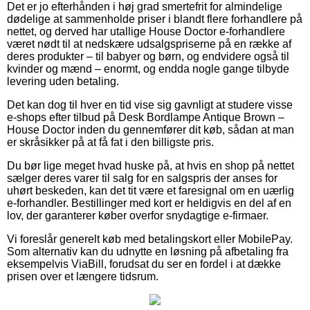
Det er jo efterhånden i høj grad smertefrit for almindelige
dødelige at sammenholde priser i blandt flere forhandlere på
nettet, og derved har utallige House Doctor e-forhandlere
været nødt til at nedskære udsalgspriserne på en række af
deres produkter – til babyer og børn, og endvidere også til
kvinder og mænd – enormt, og endda nogle gange tilbyde
levering uden betaling.
Det kan dog til hver en tid vise sig gavnligt at studere visse
e-shops efter tilbud på Desk Bordlampe Antique Brown –
House Doctor inden du gennemfører dit køb, sådan at man
er skråsikker på at få fat i den billigste pris.
Du bør lige meget hvad huske på, at hvis en shop på nettet
sælger deres varer til salg for en salgspris der anses for
uhørt beskeden, kan det tit være et faresignal om en uærlig
e-forhandler. Bestillinger med kort er heldigvis en del af en
lov, der garanterer køber overfor snydagtige e-firmaer.
Vi foreslår generelt køb med betalingskort eller MobilePay.
Som alternativ kan du udnytte en løsning på afbetaling fra
eksempelvis ViaBill, forudsat du ser en fordel i at dække
prisen over et længere tidsrum.