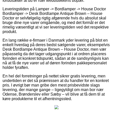
forudsætter at du er nær webbutikkens bopæl.
Leveringstiden på Lamper -> Bordlamper -> House Doctor
Bordlamper -> Desk Bordlampe Antique Brown – House
Doctor er selvfølgelig rigtig afgørende hvis du absolut skal
bruge dine nye varer omgående, og med det formål er det
rimelig væsentligt at vi ser leveringstiden ved det respektive
produkt.
En lang række e-firmaer i Danmark yder levering på blot en
enkelt hverdag på deres bedst sælgende varer, eksempelvis
Desk Bordlampe Antique Brown – House Doctor, men vær
påpasselig da det tager udgangspunkt i at ordren placeres
forinden et konkret tidspunkt, sådan at de sandsynligvis kan
nå at få de nye varer ud af døren forinden pakkepersonalet
holder fyraften.
En hel del forretninger på nettet sikrer gratis levering, men
undertiden er det så præmissen at du handler for en konkret
pris. I øvrigt bør man gribe den mest prisbevidste slags
levering, der mange gange – ligegyldigt om man bor nær
Odense, Brønderslev eller Sæby – vil blive at få dem til at
køre produkterne til et afhentningssted.