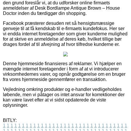
den grund foreslår vi, at du udforsker online firmaets
anmeldelser af Desk Bordlampe Antique Brown – House
Doctor inden du færdiggør din shopping.
Facebook præsterer desuden ret så hensigtsmæssige
genveje til at få kendskab til e-firmaets kundefokus. Her ser
vi endda internet foretagender som giver kunderne mulighed
for at skrive en anmeldelse af deres køb, hvilket tillige bør
drages fordel af til afvejning af hvor tilfredse kunderne er.
Denne hjemmeside finansieres af reklamer. Vi hjælper en
mængde internet foretagender i form af at vi introducerer
virksomhedernes varer, og opnår godtgørelse om en bruger
fra vores hjemmeside gennemfører en transaktion.
Vejledning omkring produkter og e-handler vedligeholdes
løbende, men vi påtager os intet ansvar for korrektioner der
kan være lavet efter at vi sidst opdaterede de viste
oplysninger.
BITLY:
1
1
1
1
1
1
1
1
1
1
1
1
1
1
1
1
1
1
1
1
1
1
1
1
1
1
1
1
1
1
1
1
1
1
1
1
1
1
1
1
1
1
1
1
1
1
1
1
1
1
1
1
1
1
1
1
1
1
1
1
1
1
1
1
1
1