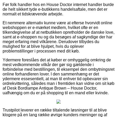
Før folk handler hos en House Doctor internet handler burde
de helt sikkert tyde e-butikkens handelsaftale, men det er
normalt et tidskrævende arbejde.
Et nemmere alternativ kunne være at efterse hvorvidt online
webshoppen er e-mærket medlem, hvilket ofte er en
tilkendegivelse af at netbutikken opretholder de danske love,
samt at e-shoppen nu og da besøges af sagkyndige der har
meget erfaring med vilkårene. Derudover tilbydes du
mulighed for at blive hjulpet, hvis du oplever
problemstillinger i processen med dit køb.
Ydermere foreslåes det at køber er omhyggelig omkring de
mest vedkommende vilkår der gør sig gældende i
forbindelse med bestillingen, til eksempel den ombytningsret
online forhandleren lover. I den sammenhæng er det
ydermere essesentielt, at man til enhver tid opbevarer sin
ordrekvittering, således man i fremtiden kan vidne om sit køb
af Desk Bordlampe Antique Brown – House Doctor,
uafhængig om du er på shopping til en mand eller kvinde.
Trustpilot leverer en række tiltalende løsninger til at blive
klogere på en lang række øvrige kunders meninger og af