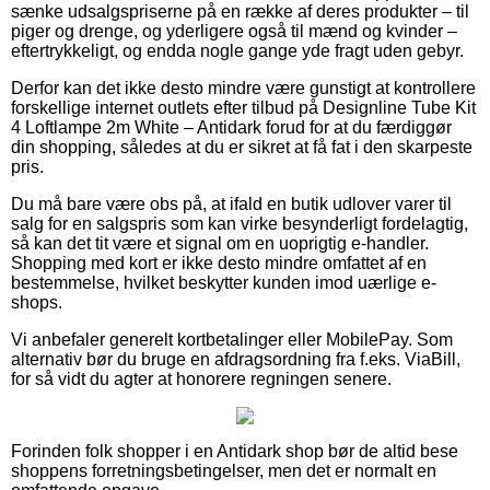
sænke udsalgspriserne på en række af deres produkter – til
piger og drenge, og yderligere også til mænd og kvinder –
eftertrykkeligt, og endda nogle gange yde fragt uden gebyr.
Derfor kan det ikke desto mindre være gunstigt at kontrollere
forskellige internet outlets efter tilbud på Designline Tube Kit
4 Loftlampe 2m White – Antidark forud for at du færdiggør
din shopping, således at du er sikret at få fat i den skarpeste
pris.
Du må bare være obs på, at ifald en butik udlover varer til
salg for en salgspris som kan virke besynderligt fordelagtig,
så kan det tit være et signal om en uoprigtig e-handler.
Shopping med kort er ikke desto mindre omfattet af en
bestemmelse, hvilket beskytter kunden imod uærlige e-
shops.
Vi anbefaler generelt kortbetalinger eller MobilePay. Som
alternativ bør du bruge en afdragsordning fra f.eks. ViaBill,
for så vidt du agter at honorere regningen senere.
Forinden folk shopper i en Antidark shop bør de altid bese
shoppens forretningsbetingelser, men det er normalt en