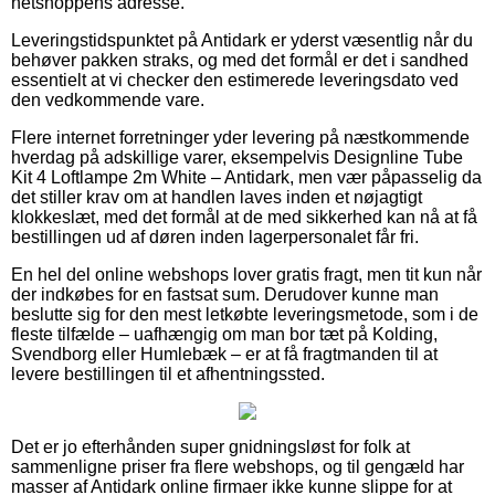
netshoppens adresse.
Leveringstidspunktet på Antidark er yderst væsentlig når du
behøver pakken straks, og med det formål er det i sandhed
essentielt at vi checker den estimerede leveringsdato ved
den vedkommende vare.
Flere internet forretninger yder levering på næstkommende
hverdag på adskillige varer, eksempelvis Designline Tube
Kit 4 Loftlampe 2m White – Antidark, men vær påpasselig da
det stiller krav om at handlen laves inden et nøjagtigt
klokkeslæt, med det formål at de med sikkerhed kan nå at få
bestillingen ud af døren inden lagerpersonalet får fri.
En hel del online webshops lover gratis fragt, men tit kun når
der indkøbes for en fastsat sum. Derudover kunne man
beslutte sig for den mest letkøbte leveringsmetode, som i de
fleste tilfælde – uafhængig om man bor tæt på Kolding,
Svendborg eller Humlebæk – er at få fragtmanden til at
levere bestillingen til et afhentningssted.
Det er jo efterhånden super gnidningsløst for folk at
sammenligne priser fra flere webshops, og til gengæld har
masser af Antidark online firmaer ikke kunne slippe for at