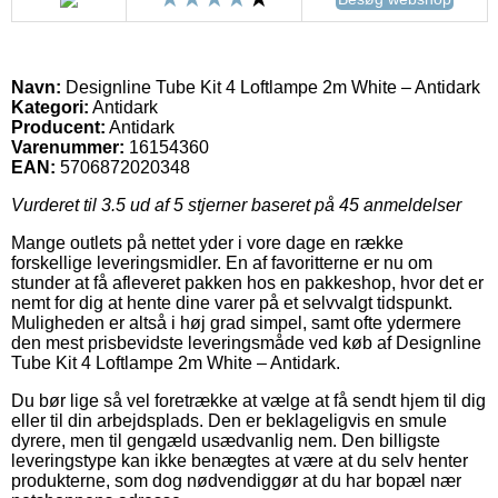
Navn:
Designline Tube Kit 4 Loftlampe 2m White – Antidark
Kategori:
Antidark
Producent:
Antidark
Varenummer:
16154360
EAN:
5706872020348
Vurderet til
3.5
ud af 5 stjerner baseret på
45
anmeldelser
Mange outlets på nettet yder i vore dage en række
forskellige leveringsmidler. En af favoritterne er nu om
stunder at få afleveret pakken hos en pakkeshop, hvor det er
nemt for dig at hente dine varer på et selvvalgt tidspunkt.
Muligheden er altså i høj grad simpel, samt ofte ydermere
den mest prisbevidste leveringsmåde ved køb af Designline
Tube Kit 4 Loftlampe 2m White – Antidark.
Du bør lige så vel foretrække at vælge at få sendt hjem til dig
eller til din arbejdsplads. Den er beklageligvis en smule
dyrere, men til gengæld usædvanlig nem. Den billigste
leveringstype kan ikke benægtes at være at du selv henter
produkterne, som dog nødvendiggør at du har bopæl nær