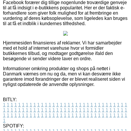
Facebook forærer dig tillige nogenlunde troværdige genveje
til at få indsigt i e-butikkens popularitet. Her er der faktisk e-
forhandlere som giver folk mulighed for at frembringe en
vurdering af deres købsoplevelse, som ligeledes kan bruges
til at få et indblik i kundernes tilfredshed.
Hjemmesiden finansieres af reklamer. Vi har samarbejder
med et hold af internet varehuse hvor vi formidler
butikkernes tilbud, og modtager godtgørelse ifald den
besøgende vi sender videre laver en ordre.
Informationer omkring produkter og shops på nettet i
Danmark værnes om nu og da, men vi kan desværre ikke
garantere imod forandringer der er blevet realiseret siden vi
nyligst opdaterede de anvendte oplysninger.
BITLY:
1
1
1
1
1
1
1
1
1
1
1
1
1
1
1
1
1
1
1
1
1
1
1
1
1
1
1
1
1
1
1
1
1
1
1
1
1
1
1
1
1
1
1
1
1
1
1
1
1
1
1
1
1
1
1
1
1
1
1
1
1
1
1
1
1
1
1
1
1
1
1
1
1
1
1
1
1
1
1
1
1
1
1
1
1
1
1
1
1
1
1
1
1
1
1
1
1
1
1
1
SPOTIFY: