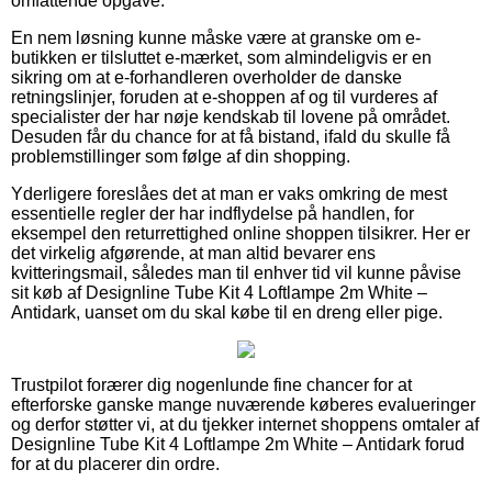
omfattende opgave.
En nem løsning kunne måske være at granske om e-
butikken er tilsluttet e-mærket, som almindeligvis er en
sikring om at e-forhandleren overholder de danske
retningslinjer, foruden at e-shoppen af og til vurderes af
specialister der har nøje kendskab til lovene på området.
Desuden får du chance for at få bistand, ifald du skulle få
problemstillinger som følge af din shopping.
Yderligere foreslåes det at man er vaks omkring de mest
essentielle regler der har indflydelse på handlen, for
eksempel den returrettighed online shoppen tilsikrer. Her er
det virkelig afgørende, at man altid bevarer ens
kvitteringsmail, således man til enhver tid vil kunne påvise
sit køb af Designline Tube Kit 4 Loftlampe 2m White –
Antidark, uanset om du skal købe til en dreng eller pige.
Trustpilot forærer dig nogenlunde fine chancer for at
efterforske ganske mange nuværende køberes evalueringer
og derfor støtter vi, at du tjekker internet shoppens omtaler af
Designline Tube Kit 4 Loftlampe 2m White – Antidark forud
for at du placerer din ordre.