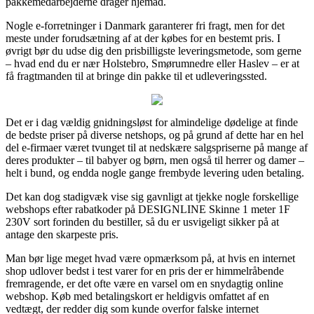
pakkemedarbejderne drager hjemad.
Nogle e-forretninger i Danmark garanterer fri fragt, men for det
meste under forudsætning af at der købes for en bestemt pris. I
øvrigt bør du udse dig den prisbilligste leveringsmetode, som gerne
– hvad end du er nær Holstebro, Smørumnedre eller Haslev – er at
få fragtmanden til at bringe din pakke til et udleveringssted.
Det er i dag vældig gnidningsløst for almindelige dødelige at finde
de bedste priser på diverse netshops, og på grund af dette har en hel
del e-firmaer været tvunget til at nedskære salgspriserne på mange af
deres produkter – til babyer og børn, men også til herrer og damer –
helt i bund, og endda nogle gange frembyde levering uden betaling.
Det kan dog stadigvæk vise sig gavnligt at tjekke nogle forskellige
webshops efter rabatkoder på DESIGNLINE Skinne 1 meter 1F
230V sort forinden du bestiller, så du er usvigeligt sikker på at
antage den skarpeste pris.
Man bør lige meget hvad være opmærksom på, at hvis en internet
shop udlover bedst i test varer for en pris der er himmelråbende
fremragende, er det ofte være en varsel om en snydagtig online
webshop. Køb med betalingskort er heldigvis omfattet af en
vedtægt, der redder dig som kunde overfor falske internet