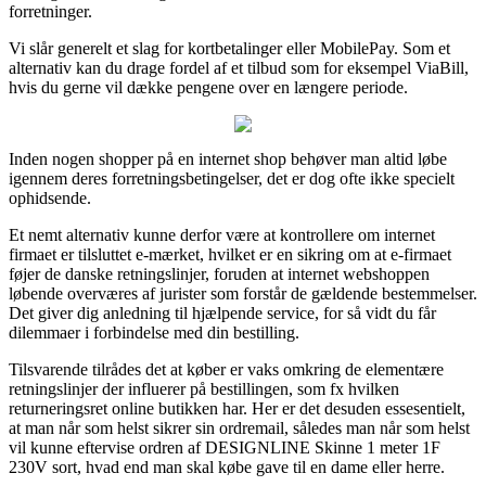
forretninger.
Vi slår generelt et slag for kortbetalinger eller MobilePay. Som et
alternativ kan du drage fordel af et tilbud som for eksempel ViaBill,
hvis du gerne vil dække pengene over en længere periode.
Inden nogen shopper på en internet shop behøver man altid løbe
igennem deres forretningsbetingelser, det er dog ofte ikke specielt
ophidsende.
Et nemt alternativ kunne derfor være at kontrollere om internet
firmaet er tilsluttet e-mærket, hvilket er en sikring om at e-firmaet
føjer de danske retningslinjer, foruden at internet webshoppen
løbende overværes af jurister som forstår de gældende bestemmelser.
Det giver dig anledning til hjælpende service, for så vidt du får
dilemmaer i forbindelse med din bestilling.
Tilsvarende tilrådes det at køber er vaks omkring de elementære
retningslinjer der influerer på bestillingen, som fx hvilken
returneringsret online butikken har. Her er det desuden essesentielt,
at man når som helst sikrer sin ordremail, således man når som helst
vil kunne eftervise ordren af DESIGNLINE Skinne 1 meter 1F
230V sort, hvad end man skal købe gave til en dame eller herre.