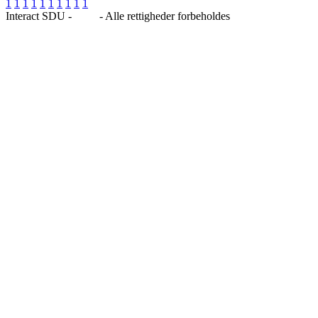
1
1
1
1
1
1
1
1
1
1
Interact SDU -
Blog
- Alle rettigheder forbeholdes