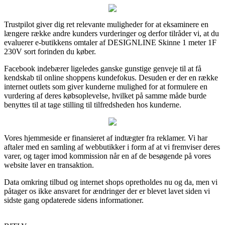
Trustpilot giver dig ret relevante muligheder for at eksaminere en
længere række andre kunders vurderinger og derfor tilråder vi, at du
evaluerer e-butikkens omtaler af DESIGNLINE Skinne 1 meter 1F
230V sort forinden du køber.
Facebook indebærer ligeledes ganske gunstige genveje til at få
kendskab til online shoppens kundefokus. Desuden er der en række
internet outlets som giver kunderne mulighed for at formulere en
vurdering af deres købsoplevelse, hvilket på samme måde burde
benyttes til at tage stilling til tilfredsheden hos kunderne.
Vores hjemmeside er finansieret af indtægter fra reklamer. Vi har
aftaler med en samling af webbutikker i form af at vi fremviser deres
varer, og tager imod kommission når en af de besøgende på vores
website laver en transaktion.
Data omkring tilbud og internet shops opretholdes nu og da, men vi
påtager os ikke ansvaret for ændringer der er blevet lavet siden vi
sidste gang opdaterede sidens informationer.