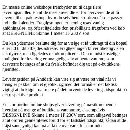
En masse online webshops frembyder nu til dags flere
leveringsmidler. En af de mest anvendte er for nærværende at få
leveret til en pakkeshop, hvor du selv henter ordren når det passer
ind i din kalender. Fragtløsningen er nemlig usædvanlig
gnidningsløs, og oftest ligeledes den prisbilligste fragtform ved køb
af DESIGNLINE Skinne 1 meter 1F 230V sort.
Du kan ydermere beslutte dig for at vælge at få udbragt til din bopæl
eller ud til dit arbejdes adresse. Fragtløsningen bliver uheldigvis en
tak dyrere, men ligeledes ret ukompliceret. Den mindst kostelige
mulighed for levering er unægtelig selv at hente varerne, som
desværre betinges af at du fysisk befinder dig tæt på e-butikkens
hjemsted.
Leveringstiden på Antidark kan vise sig at være ret vital når vi
mangler pakken om et øjeblik, og med det formål er det faktisk
vigtigt at du kigger nærmere på det forventede leveringstidspunkt på
det respektive produkt.
En stor portion online shops giver levering på næstkommende
hverdag på mange af butikkens varenumre, eksempelvis
DESIGNLINE Skinne 1 meter 1F 230V sort, som alligevel betinges
af at ordren gennemføres forud for et fastslået tidspunkt, sådan at de
højst sandsynligt kan nå at få de nye varer klar forinden