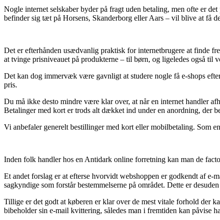
Nogle internet selskaber byder på fragt uden betaling, men ofte er det
befinder sig tæt på Horsens, Skanderborg eller Aars – vil blive at få de
Det er efterhånden usædvanlig praktisk for internetbrugere at finde fre
at tvinge prisniveauet på produkterne – til børn, og ligeledes også til
Det kan dog immervæk være gavnligt at studere nogle få e-shops efter
pris.
Du må ikke desto mindre være klar over, at når en internet handler afhæn
Betalinger med kort er trods alt dækket ind under en anordning, der be
Vi anbefaler generelt bestillinger med kort eller mobilbetaling. Som en
Inden folk handler hos en Antidark online forretning kan man de fact
Et andet forslag er at efterse hvorvidt webshoppen er godkendt af e-mæ
sagkyndige som forstår bestemmelserne på området. Dette er desuden d
Tillige er det godt at køberen er klar over de mest vitale forhold der k
bibeholder sin e-mail kvittering, således man i fremtiden kan påvise h