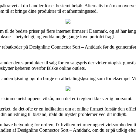
 påkrævet at du handler for et bestemt beløb. Alternativt må man overve
m til at bringe dine produkter til et afhentningssted.
m til de bedste priser på flere internet firmaer i Danmark, og så har la
 voksne – betydeligt, og endda nogle gange love portofri fragt.
 rabatkoder på Designline Connector Sort – Antidark før du gennemfører
der deres produkter til salg for en salgspris der virker utopisk gunstig,
skytter køberen overfor falske online outlets.
 anden løsning bør du bruge en afbetalingsløsning som for eksempel ViaBi
o skimme netshoppens vilkår, men det er i reglen ikke særlig morsomt.
rket, da det ofte er en indikation om at online firmaet forstår den offic
in anledning til bistand, ifald du møder problemer ved dit indkøb.
an have betydning for ordren, fx hvilken returneringsret virksomheden tilb
andlen af Designline Connector Sort – Antidark, om du er på udkig efter 