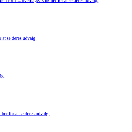
den for 1-4 hverdage. Klik her for at se deres udvalg.
 at se deres udvalg.
lg.
her for at se deres udvalg.