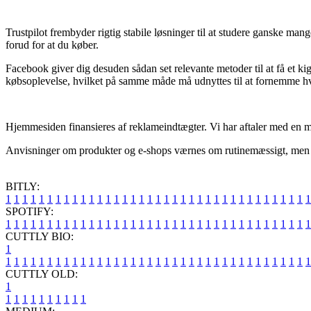
Trustpilot frembyder rigtig stabile løsninger til at studere ganske ma
forud for at du køber.
Facebook giver dig desuden sådan set relevante metoder til at få et ki
købsoplevelse, hvilket på samme måde må udnyttes til at fornemme hv
Hjemmesiden finansieres af reklameindtægter. Vi har aftaler med en mæ
Anvisninger om produkter og e-shops værnes om rutinemæssigt, men vi på
BITLY:
1
1
1
1
1
1
1
1
1
1
1
1
1
1
1
1
1
1
1
1
1
1
1
1
1
1
1
1
1
1
1
1
1
1
1
1
1
SPOTIFY:
1
1
1
1
1
1
1
1
1
1
1
1
1
1
1
1
1
1
1
1
1
1
1
1
1
1
1
1
1
1
1
1
1
1
1
1
1
CUTTLY BIO:
1
1
1
1
1
1
1
1
1
1
1
1
1
1
1
1
1
1
1
1
1
1
1
1
1
1
1
1
1
1
1
1
1
1
1
1
1
1
CUTTLY OLD:
1
1
1
1
1
1
1
1
1
1
1