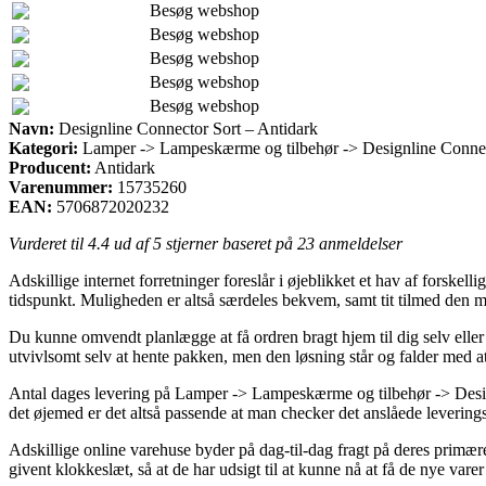
Besøg webshop
Besøg webshop
Besøg webshop
Besøg webshop
Besøg webshop
Navn:
Designline Connector Sort – Antidark
Kategori:
Lamper -> Lampeskærme og tilbehør -> Designline Connec
Producent:
Antidark
Varenummer:
15735260
EAN:
5706872020232
Vurderet til
4.4
ud af 5 stjerner baseret på
23
anmeldelser
Adskillige internet forretninger foreslår i øjeblikket et hav af forske
tidspunkt. Muligheden er altså særdeles bekvem, samt tit tilmed den m
Du kunne omvendt planlægge at få ordren bragt hjem til dig selv eller 
utvivlsomt selv at hente pakken, men den løsning står og falder med at
Antal dages levering på Lamper -> Lampeskærme og tilbehør -> Designl
det øjemed er det altså passende at man checker det anslåede leveri
Adskillige online varehuse byder på dag-til-dag fragt på deres primær
givent klokkeslæt, så at de har udsigt til at kunne nå at få de nye vare