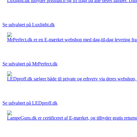
Luxlight.dk tilbyder prismatch og fri fragt på alle deres lamper. D
Se udvalget på Luxlight.dk
MrPerfect.dk er en E-mærket webshop med dag-til-dag levering fra der
Se udvalget på MrPerfect.dk
LEDproff.dk sælger både til private og erhverv via deres webshop, h
Se udvalget på LEDproff.dk
LampeGuru.dk er certificeret af E-mærket, og tilbyder gratis returne