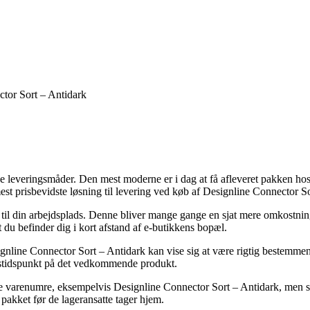
tor Sort – Antidark
llige leveringsmåder. Den mest moderne er i dag at få afleveret pakken ho
est prisbevidste løsning til levering ved køb af Designline Connector So
til din arbejdsplads. Denne bliver mange gange en sjat mere omkostningsf
 du befinder dig i kort afstand af e-butikkens bopæl.
ine Connector Sort – Antidark kan vise sig at være rigtig bestemmende 
ngstidspunkt på det vedkommende produkt.
e varenumre, eksempelvis Designline Connector Sort – Antidark, men som t
r pakket før de lageransatte tager hjem.