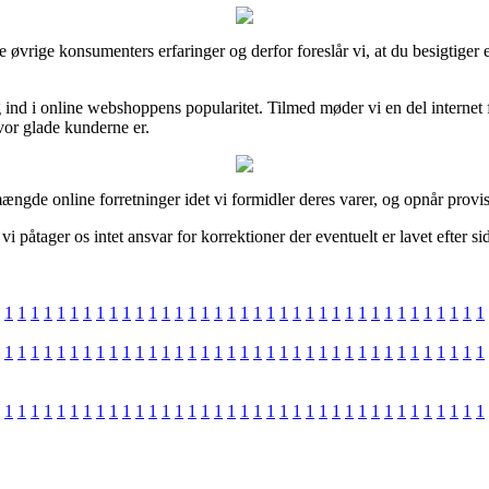
nge øvrige konsumenters erfaringer og derfor foreslår vi, at du besigti
g ind i online webshoppens popularitet. Tilmed møder vi en del internet
or glade kunderne er.
ngde online forretninger idet vi formidler deres varer, og opnår provis
tager os intet ansvar for korrektioner der eventuelt er lavet efter sid
1
1
1
1
1
1
1
1
1
1
1
1
1
1
1
1
1
1
1
1
1
1
1
1
1
1
1
1
1
1
1
1
1
1
1
1
1
1
1
1
1
1
1
1
1
1
1
1
1
1
1
1
1
1
1
1
1
1
1
1
1
1
1
1
1
1
1
1
1
1
1
1
1
1
1
1
1
1
1
1
1
1
1
1
1
1
1
1
1
1
1
1
1
1
1
1
1
1
1
1
1
1
1
1
1
1
1
1
1
1
1