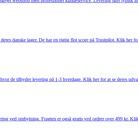
anskejet webshop med professionel kundeservice. Levering sker typisk in
es danske lager. De har en rigtig flot score på Trustpilot. Klik her for
vor de tilbyder levering på 1-3 hverdage. Klik her for at se deres udva
ring ved ombytning. Fragten er også gratis ved ordrer over 499 kr. Klik 