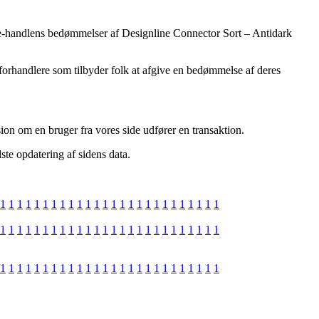
ger e-handlens bedømmelser af Designline Connector Sort – Antidark
 forhandlere som tilbyder folk at afgive en bedømmelse af deres
ion om en bruger fra vores side udfører en transaktion.
ste opdatering af sidens data.
1
1
1
1
1
1
1
1
1
1
1
1
1
1
1
1
1
1
1
1
1
1
1
1
1
1
1
1
1
1
1
1
1
1
1
1
1
1
1
1
1
1
1
1
1
1
1
1
1
1
1
1
1
1
1
1
1
1
1
1
1
1
1
1
1
1
1
1
1
1
1
1
1
1
1
1
1
1