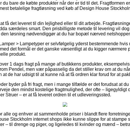
du bare de købte produkter når der er tid til det. Fragtformen er 
est betalelige fragtløsning ved køb af Design House Stockh
t få det leveret til din lejlighed eller til dit arbejde. Fragtløsnin
a særdeles smart. Den prisbilligste metode til levering vil dog 
n den løsning nødvendiggør at du har bopæl nærved netshoppens
 Lamper > Lampetyper er selvfølgelig yderst bestemmende hvis 
så med det formål er det ganske væsentligt at du kigger nærmere
uelle produkt.
lover 1 dags fragt på mange af butikkens produkter, eksempelv
 Pendel, men vær påpasselig da det stiller krav om at du når at
 at de har udsigt til at kunne nå at få ordren klar forud for at p
er byder på fri fragt, men i mange tilfælde er det forudsat at d
rveje den mindst kostelige fragtmulighed, der ofte – ligegyldig
 Struer – er at få leveret ordren til et udleveringssted.
for alle og enhver at sammenholde priser i blandt flere forretninge
se Stockholm internet shops ikke kunne slippe for at stampe s
ter – til drenge og piger, og ligeledes til kvinder og mænd – betr