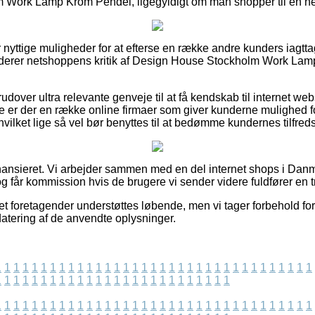
Work Lamp Krom Pendel, ligegyldigt om man shopper til en her
 nyttige muligheder for at efterse en række andre kunders iagtta
tuderer netshoppens kritik af Design House Stockholm Work Lam
udover ultra relevante genveje til at få kendskab til internet w
e er der en række online firmaer som giver kunderne mulighed fo
vilket lige så vel bør benyttes til at bedømme kundernes tilfred
nansieret. Vi arbejder sammen med en del internet shops i Dan
g får kommission hvis de brugere vi sender videre fuldfører en t
t foretagender understøttes løbende, men vi tager forbehold for 
pdatering af de anvendte oplysninger.
1
1
1
1
1
1
1
1
1
1
1
1
1
1
1
1
1
1
1
1
1
1
1
1
1
1
1
1
1
1
1
1
1
1
1
1
1
1
1
1
1
1
1
1
1
1
1
1
1
1
1
1
1
1
1
1
1
1
1
1
1
1
1
1
1
1
1
1
1
1
1
1
1
1
1
1
1
1
1
1
1
1
1
1
1
1
1
1
1
1
1
1
1
1
1
1