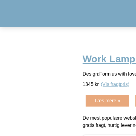
Work Lamp
Design:Form us with lo
1345
kr.
(Vis fragtpris)
Læs mere »
De mest populære websho
gratis fragt, hurtig lever