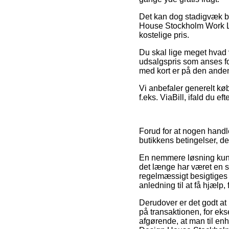
Det kan dog stadigvæk bl
House Stockholm Work La
kostelige pris.
Du skal lige meget hvad v
udsalgspris som anses fo
med kort er på den anden
Vi anbefaler generelt køb
f.eks. ViaBill, ifald du e
Forud for at nogen hand
butikkens betingelser, d
En nemmere løsning kunn
det længe har været en si
regelmæssigt besigtiges 
anledning til at få hjælp,
Derudover er det godt at
på transaktionen, for eks
afgørende, at man til enh