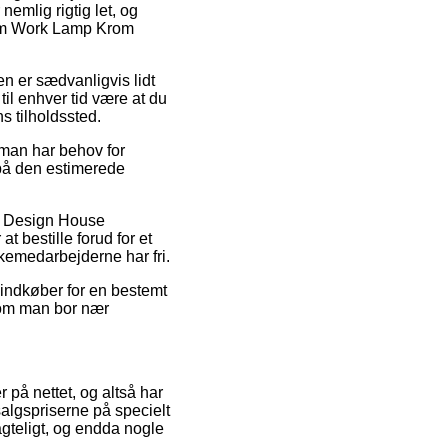
nemlig rigtig let, og
olm Work Lamp Krom
gen er sædvanligvis lidt
til enhver tid være at du
 tilholdssted.
man har behov for
 på den estimerede
is Design House
 bestille forud for et
akkemedarbejderne har fri.
u indkøber for en bestemt
t om man bor nær
r på nettet, og altså har
algspriserne på specielt
agteligt, og endda nogle