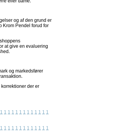
re eller dame.
gelser og af den grund er
p Krom Pendel forud for
ebshoppens
r at give en evaluering
shed.
mark og markedsfører
ransaktion.
korrektioner der er
1
1
1
1
1
1
1
1
1
1
1
1
1
1
1
1
1
1
1
1
1
1
1
1
1
1