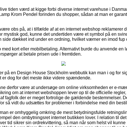
ive tiden værd at kigge forbi diverse internet varehuse i Danmar
mp Krom Pendel forinden du shopper, sådan at man er garantere
ære obs på, at i tilfælde af at en internet webshop reklamerer der
r mystisk god, kunne det undertiden være et symbol på en svin
 side dækket ind under en ordning, hvilket værner en imod fup
 med kort eller mobilbetaling. Alternativt burde du anvende en l
fterspørger at betale prisen ude i fremtiden.
ler på en Design House Stockholm webbutik kan man i og for s
et er dog for det meste ikke videre spændende.
e derfor være at undersøge om online virksomheden er e-mærk
kring om at internet webshoppen lever op til de officielle regler,
af fagfolk der er meget fortrolige de gældende bestemmelser. D
 for så vidt du udsættes for problemer i forbindelse med din bestil
 man er omhyggelig omkring de mest betydningsfulde retningslinj
empel den ombytningsret internet butikken lover. I relation til 
ver tid sikrer sin ordrekvittering, så man når som helst vil kunn