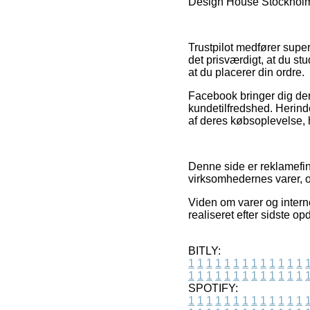
Design House Stockholm 
Trustpilot medfører super
det prisværdigt, at du s
at du placerer din ordre.
Facebook bringer dig der
kundetilfredshed. Herind
af deres købsoplevelse, h
Denne side er reklamefi
virksomhedernes varer, o
Viden om varer og interne
realiseret efter sidste o
BITLY:
1
1
1
1
1
1
1
1
1
1
1
1
1
1
1
1
1
1
1
1
1
1
1
1
1
1
SPOTIFY:
1
1
1
1
1
1
1
1
1
1
1
1
1