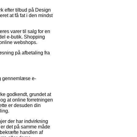
k efter tilbud på Design
t at få fat i den mindst
es varer til salg for en
del e-butik. Shopping
 online webshops.
øsning på afbetaling fra
ig gennemlæse e-
e godkendt, grundet at
 og at online forretningen
ette er desuden din
ling.
er der har indvirkning
det er det på samme måde
e bekræfte handlen af