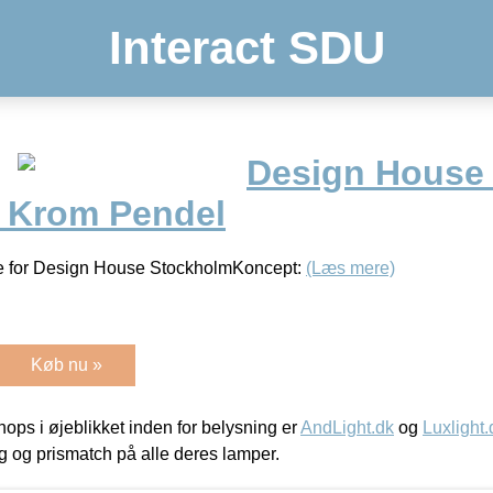
Interact SDU
Design House
 Krom Pendel
ve for Design House StockholmKoncept:
(Læs mere)
Køb nu »
ps i øjeblikket inden for belysning er
AndLight.dk
og
Luxlight.
ing og prismatch på alle deres lamper.