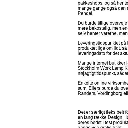
pakkeshops, og så henter 
mange gange også den m
Pendel.
Du burde tillige overveje a
mere bekostelig, men endd
selv henter varerne, me
Leveringstidspunktet på
produktet lige om lidt, 
leveringsdato for det akt
Mange internet butikker 
Stockholm Work Lamp Krom
nøjagtigt tidspunkt, sådan
Enkelte online virksomhed
sum. Ellers burde du ove
Randers, Vordingborg eller
Det er særligt fleksibelt 
en lang række Design Hou
deres bedst i test produk
gange yde gratis fragt.