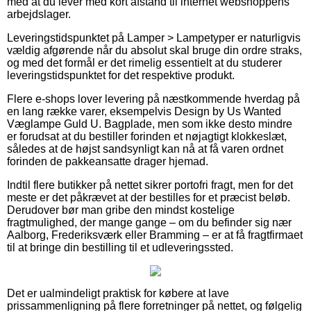
med at du lever med kort afstand til internet webshoppens
arbejdslager.
Leveringstidspunktet på Lamper > Lampetyper er naturligvis
vældig afgørende når du absolut skal bruge din ordre straks,
og med det formål er det rimelig essentielt at du studerer
leveringstidspunktet for det respektive produkt.
Flere e-shops lover levering på næstkommende hverdag på
en lang række varer, eksempelvis Design by Us Wanted
Væglampe Guld U. Bagplade, men som ikke desto mindre
er forudsat at du bestiller forinden et nøjagtigt klokkeslæt,
således at de højst sandsynligt kan nå at få varen ordnet
forinden de pakkeansatte drager hjemad.
Indtil flere butikker på nettet sikrer portofri fragt, men for det
meste er det påkrævet at der bestilles for et præcist beløb.
Derudover bør man gribe den mindst kostelige
fragtmulighed, der mange gange – om du befinder sig nær
Aalborg, Frederiksværk eller Bramming – er at få fragtfirmaet
til at bringe din bestilling til et udleveringssted.
Det er ualmindeligt praktisk for købere at lave
prissammenligning på flere forretninger på nettet, og følgelig