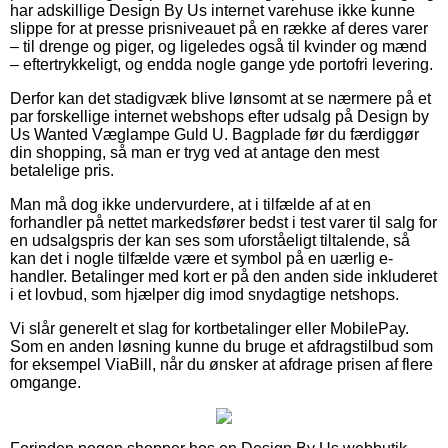
har adskillige Design By Us internet varehuse ikke kunne
slippe for at presse prisniveauet på en række af deres varer
– til drenge og piger, og ligeledes også til kvinder og mænd
– eftertrykkeligt, og endda nogle gange yde portofri levering.
Derfor kan det stadigvæk blive lønsomt at se nærmere på et
par forskellige internet webshops efter udsalg på Design by
Us Wanted Væglampe Guld U. Bagplade før du færdiggør
din shopping, så man er tryg ved at antage den mest
betalelige pris.
Man må dog ikke undervurdere, at i tilfælde af at en
forhandler på nettet markedsfører bedst i test varer til salg for
en udsalgspris der kan ses som uforståeligt tiltalende, så
kan det i nogle tilfælde være et symbol på en uærlig e-
handler. Betalinger med kort er på den anden side inkluderet
i et lovbud, som hjælper dig imod snydagtige netshops.
Vi slår generelt et slag for kortbetalinger eller MobilePay.
Som en anden løsning kunne du bruge et afdragstilbud som
for eksempel ViaBill, når du ønsker at afdrage prisen af flere
omgange.