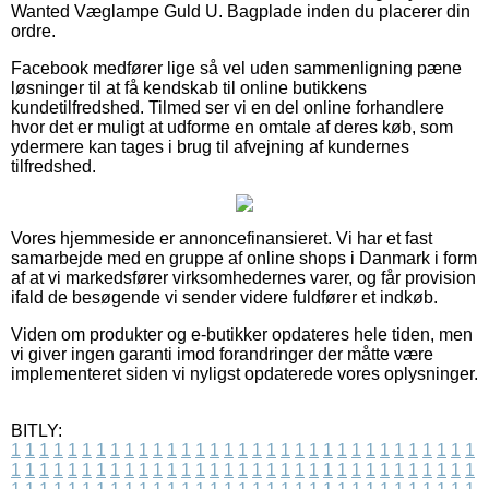
Wanted Væglampe Guld U. Bagplade inden du placerer din
ordre.
Facebook medfører lige så vel uden sammenligning pæne
løsninger til at få kendskab til online butikkens
kundetilfredshed. Tilmed ser vi en del online forhandlere
hvor det er muligt at udforme en omtale af deres køb, som
ydermere kan tages i brug til afvejning af kundernes
tilfredshed.
Vores hjemmeside er annoncefinansieret. Vi har et fast
samarbejde med en gruppe af online shops i Danmark i form
af at vi markedsfører virksomhedernes varer, og får provision
ifald de besøgende vi sender videre fuldfører et indkøb.
Viden om produkter og e-butikker opdateres hele tiden, men
vi giver ingen garanti imod forandringer der måtte være
implementeret siden vi nyligst opdaterede vores oplysninger.
BITLY:
1
1
1
1
1
1
1
1
1
1
1
1
1
1
1
1
1
1
1
1
1
1
1
1
1
1
1
1
1
1
1
1
1
1
1
1
1
1
1
1
1
1
1
1
1
1
1
1
1
1
1
1
1
1
1
1
1
1
1
1
1
1
1
1
1
1