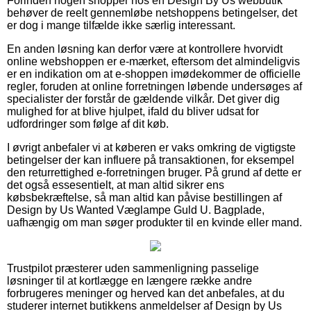
Forinden nogen shopper hos en Design By Us webbutik
behøver de reelt gennemløbe netshoppens betingelser, det
er dog i mange tilfælde ikke særlig interessant.
En anden løsning kan derfor være at kontrollere hvorvidt
online webshoppen er e-mærket, eftersom det almindeligvis
er en indikation om at e-shoppen imødekommer de officielle
regler, foruden at online forretningen løbende undersøges af
specialister der forstår de gældende vilkår. Det giver dig
mulighed for at blive hjulpet, ifald du bliver udsat for
udfordringer som følge af dit køb.
I øvrigt anbefaler vi at køberen er vaks omkring de vigtigste
betingelser der kan influere på transaktionen, for eksempel
den returrettighed e-forretningen bruger. På grund af dette er
det også essesentielt, at man altid sikrer ens
købsbekræftelse, så man altid kan påvise bestillingen af
Design by Us Wanted Væglampe Guld U. Bagplade,
uafhængig om man søger produkter til en kvinde eller mand.
Trustpilot præsterer uden sammenligning passelige
løsninger til at kortlægge en længere række andre
forbrugeres meninger og herved kan det anbefales, at du
studerer internet butikkens anmeldelser af Design by Us