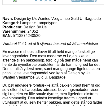
Navn:
Design by Us Wanted Væglampe Guld U. Bagplade
Kategori:
Lamper > Lampetyper
Producent:
Design By Us
Varenummer:
24052
EAN:
5713874240520
Vurderet til
4.1
ud af 5 stjerner baseret på
26
anmeldelser
En masse e-shops udlover til alt held mange forskellige
leveringsmåder. Den mest moderne er i øjeblikket at
afsende til en pakkeshop, fordi du på den måde nemt kan
hente de nyindkøbte produkter når du har mulighed for det.
Den er altså yderst nem, samt mange gange ligeledes den
prisbilligste leveringsmodel ved køb af Design by Us
Wanted Væglampe Guld U. Bagplade.
Du bør endvidere foretrække at få pakken bragt hjem til dig
selv eller til dit arbejdes adresse. Leveringsmetoden viser
sig i regelen en lille smule dyrere, men ligeledes ekstremt
overkommelig. Den mindst kostelige fragtmulighed er
utvivlsomt at du selv henter pakken, men dette står og falder