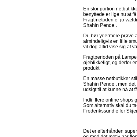
En stor portion netbutikk
benyttede er lige nu at få
Fragtmetoden er jo vældi
Shahin Pendel.
Du bør ydermere prøve at 
almindeligvis en lille s
vil dog altid vise sig a
Fragtperioden på Lamper 
øjeblikkeligt, og derfor 
produkt.
En masse netbutikker sti
Shahin Pendel, men det ta
udsigt til at kunne nå at 
Indtil flere online shops
Som alternativ skal du ta
Frederikssund eller Skjer
Det er efterhånden super e
og med det motiv har fle