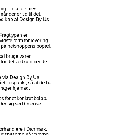
ing. En af de mest
r der er tid til det.
ved køb af Design By Us
 Fragttypen er
idste form for levering
æt på netshoppens bopæl.
kal bruge varen
ato for det vedkommende
pelvis Design By Us
et tidspunkt, så at de har
 drager hjemad.
s for et konkret beløb.
lder sig ved Odense,
t forhandlere i Danmark,
algspriserne på varerne –