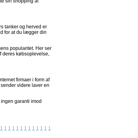
fte sin shopping af
rs tanker og herved er
d for at du lægger din
gens popularitet. Her ser
af deres købsoplevelse,
ternet firmaer i form af
 sender videre laver en
 ingen garanti imod
1
1
1
1
1
1
1
1
1
1
1
1
1