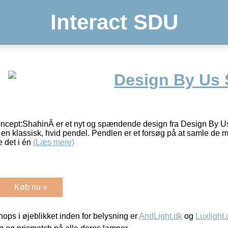
Interact SDU
Design By Us 
cept:ShahinÂ er et nyt og spændende design fra Design By U
 en klassisk, hvid pendel. Pendlen er et forsøg på at samle de
e det i én
(Læs mere)
Køb nu »
ps i øjeblikket inden for belysning er
AndLight.dk
og
Luxlight.