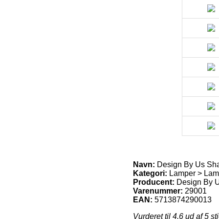
Navn:
Design By Us Sha
Kategori:
Lamper > Lamp
Producent:
Design By 
Varenummer:
29001
EAN:
5713874290013
Vurderet til
4.6
ud af 5 st