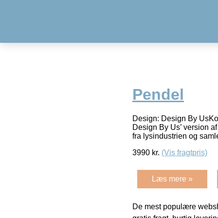
Pendel
Design: Design By UsKon
Design By Us’ version af
fra lysindustrien og saml
3990
kr.
(Vis fragtpris)
Læs mere »
De mest populære websho