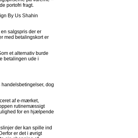
e portofri fragt.
esign By Us Shahin
 en salgspris der er
ger med betalingskort er
Som et alternativ burde
le betalingen ude i
s handelsbetingelser, dog
ceret af e-mærket,
shoppen rutinemæssigt
mulighed for en hjælpende
injer der kan spille ind
rfor er det i øvrigt