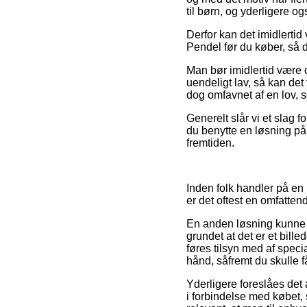
til børn, og yderligere o
Derfor kan det imidlerti
Pendel før du køber, så d
Man bør imidlertid være o
uendeligt lav, så kan det
dog omfavnet af en lov, s
Generelt slår vi et slag 
du benytte en løsning på 
fremtiden.
Inden folk handler på en
er det oftest en omfatte
En anden løsning kunne d
grundet at det er et bil
føres tilsyn med af spec
hånd, såfremt du skulle f
Yderligere foreslåes det
i forbindelse med købet, 