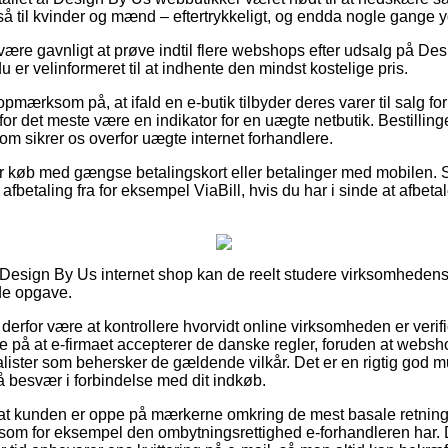
gså til kvinder og mænd – eftertrykkeligt, og endda nogle gange yd
d være gavnligt at prøve indtil flere webshops efter udsalg på D
u er velinformeret til at indhente den mindst kostelige pris.
pmærksom på, at ifald en e-butik tilbyder deres varer til salg for
 for det meste være en indikator for en uægte netbutik. Bestillin
om sikrer os overfor uægte internet forhandlere.
for køb med gængse betalingskort eller betalinger med mobilen. 
afbetaling fra for eksempel ViaBill, hvis du har i sinde at afbeta
 Design By Us internet shop kan de reelt studere virksomheden
nde opgave.
erfor være at kontrollere hvorvidt online virksomheden er verifi
lede på at e-firmaet accepterer de danske regler, foruden at web
ialister som behersker de gældende vilkår. Det er en rigtig god 
å besvær i forbindelse med dit indkøb.
 at kunden er oppe på mærkerne omkring de mest basale retningsl
som for eksempel den ombytningsrettighed e-forhandleren har. De