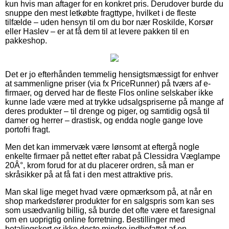
kun hvis man aftager for en konkret pris. Derudover burde du
snuppe den mest letkøbte fragttype, hvilket i de fleste
tilfælde – uden hensyn til om du bor nær Roskilde, Korsør
eller Haslev – er at få dem til at levere pakken til en
pakkeshop.
Det er jo efterhånden temmelig hensigtsmæssigt for enhver
at sammenligne priser (via fx PriceRunner) på tværs af e-
firmaer, og derved har de fleste Flos online selskaber ikke
kunne lade være med at trykke udsalgspriserne på mange af
deres produkter – til drenge og piger, og samtidig også til
damer og herrer – drastisk, og endda nogle gange love
portofri fragt.
Men det kan immervæk være lønsomt at eftergå nogle
enkelte firmaer på nettet efter rabat på Clessidra Væglampe
20Â°, krom forud for at du placerer ordren, så man er
skråsikker på at få fat i den mest attraktive pris.
Man skal lige meget hvad være opmærksom på, at når en
shop markedsfører produkter for en salgspris som kan ses
som usædvanlig billig, så burde det ofte være et faresignal
om en uoprigtig online forretning. Bestillinger med
betalingskort er ikke desto mindre indbefattet af en