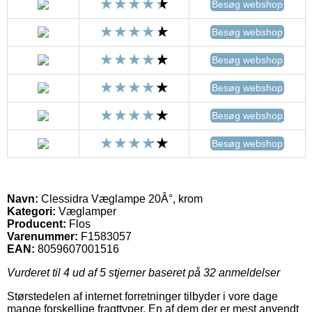
Besøg webshop
Besøg webshop
Besøg webshop
Besøg webshop
Besøg webshop
Besøg webshop
Navn:
Clessidra Væglampe 20Â°, krom
Kategori:
Væglamper
Producent:
Flos
Varenummer:
F1583057
EAN:
8059607001516
Vurderet til
4
ud af 5 stjerner baseret på
32
anmeldelser
Størstedelen af internet forretninger tilbyder i vore dage
mange forskellige fragttyper. En af dem der er mest anvendt