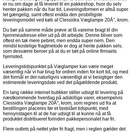
er nu om dage at få leveret til en pakkeshop, hvor du selv
henter pakken når du har tid. Leveringsformen er altså super
let gængelig, samt oftest endda den prisbilligste
leveringsmodel ved køb af Clessidra Væglampe 20Â°, krom.
Du bør på samme måde prøve at få varerne bragt til din
hjemmeadresse eller ud på dit arbejde. Denne bliver som
oftest en tak mere pebret, men endda super nem. Den
mindst kostelige fragtmetode er dog at hente pakken selv,
som desværre beroer på at du er tæt på online firmaets
hjemsted.
Leveringstidspunktet på Væglamper kan være meget
væsentlig når vi har brug for ordren inden for kort tid, og med
det formål er det naturligvis væsentligt at vi besigtiger den
estimerede leveringsdato ved det pågældende produkt.
En lang række internet butikker stiller udsigt til levering på
næstkommende hverdag på adskillige varer, eksempelvis
Clessidra Væglampe 20Â°, krom, som regnes ud fra at
bestillingen placeres før et fastslået tidspunkt, med
hensynstagen til at de har udsigt til at kunne nå at få
produktet distribueret forinden pakkepersonalet har fri.
Flere outlets på nettet yder fri fragt, men i reglen gælder det