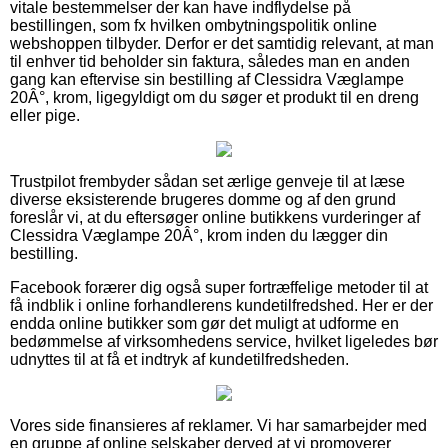
vitale bestemmelser der kan have indflydelse på
bestillingen, som fx hvilken ombytningspolitik online
webshoppen tilbyder. Derfor er det samtidig relevant, at man
til enhver tid beholder sin faktura, således man en anden
gang kan eftervise sin bestilling af Clessidra Væglampe
20Â°, krom, ligegyldigt om du søger et produkt til en dreng
eller pige.
Trustpilot frembyder sådan set ærlige genveje til at læse
diverse eksisterende brugeres domme og af den grund
foreslår vi, at du eftersøger online butikkens vurderinger af
Clessidra Væglampe 20Â°, krom inden du lægger din
bestilling.
Facebook forærer dig også super fortræffelige metoder til at
få indblik i online forhandlerens kundetilfredshed. Her er der
endda online butikker som gør det muligt at udforme en
bedømmelse af virksomhedens service, hvilket ligeledes bør
udnyttes til at få et indtryk af kundetilfredsheden.
Vores side finansieres af reklamer. Vi har samarbejder med
en gruppe af online selskaber derved at vi promoverer