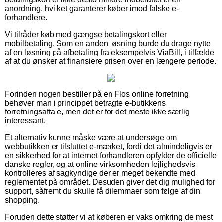
anordning, hvilket garanterer køber imod falske e-
forhandlere.
Vi tilråder køb med gængse betalingskort eller
mobilbetaling. Som en anden løsning burde du drage nytte
af en løsning på afbetaling fra eksempelvis ViaBill, i tilfælde
af at du ønsker at finansiere prisen over en længere periode.
Forinden nogen bestiller på en Flos online forretning
behøver man i princippet betragte e-butikkens
forretningsaftale, men det er for det meste ikke særlig
interessant.
Et alternativ kunne måske være at undersøge om
webbutikken er tilsluttet e-mærket, fordi det almindeligvis er
en sikkerhed for at internet forhandleren opfylder de officielle
danske regler, og at online virksomheden lejlighedsvis
kontrolleres af sagkyndige der er meget bekendte med
reglementet på området. Desuden giver det dig mulighed for
support, såfremt du skulle få dilemmaer som følge af din
shopping.
Foruden dette støtter vi at køberen er vaks omkring de mest