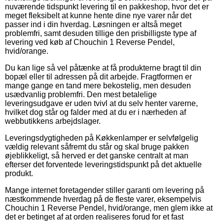
nuværende tidspunkt levering til en pakkeshop, hvor det er
meget fleksibelt at kunne hente dine nye varer når det
passer ind i din hverdag. Løsningen er altså meget
problemfri, samt desuden tillige den prisbilligste type af
levering ved køb af Chouchin 1 Reverse Pendel,
hvid/orange.
Du kan lige så vel påtænke at få produkterne bragt til din
bopæl eller til adressen på dit arbejde. Fragtformen er
mange gange en tand mere bekostelig, men desuden
usædvanlig problemfri. Den mest betalelige
leveringsudgave er uden tvivl at du selv henter varerne,
hvilket dog står og falder med at du er i nærheden af
webbutikkens arbejdslager.
Leveringsdygtigheden på Køkkenlamper er selvfølgelig
vældig relevant såfremt du står og skal bruge pakken
øjeblikkeligt, så herved er det ganske centralt at man
efterser det forventede leveringstidspunkt på det aktuelle
produkt.
Mange internet foretagender stiller garanti om levering på
næstkommende hverdag på de fleste varer, eksempelvis
Chouchin 1 Reverse Pendel, hvid/orange, men glem ikke at
det er betinget af at orden realiseres forud for et fast