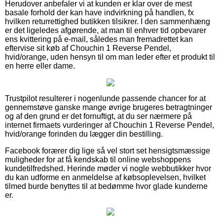
Herudover anbefaler vi at kunden er klar over de mest
basale forhold der kan have indvirkning på handlen, fx
hvilken returrettighed butikken tilsikrer. I den sammenhæng
er det ligeledes afgørende, at man til enhver tid opbevarer
ens kvittering på e-mail, således man fremadrettet kan
eftervise sit køb af Chouchin 1 Reverse Pendel,
hvid/orange, uden hensyn til om man leder efter et produkt til
en herre eller dame.
Trustpilot resulterer i nogenlunde passende chancer for at
gennemstøve ganske mange øvrige brugeres betragtninger
og af den grund er det fornuftigt, at du ser nærmere på
internet firmaets vurderinger af Chouchin 1 Reverse Pendel,
hvid/orange forinden du lægger din bestilling.
Facebook forærer dig lige så vel stort set hensigtsmæssige
muligheder for at få kendskab til online webshoppens
kundetilfredshed. Herinde møder vi nogle webbutikker hvor
du kan udforme en anmeldelse af købsoplevelsen, hvilket
tilmed burde benyttes til at bedømme hvor glade kunderne
er.