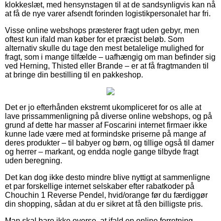
klokkeslæt, med hensynstagen til at de sandsynligvis kan nå
at få de nye varer afsendt forinden logistikpersonalet har fri.
Visse online webshops præsterer fragt uden gebyr, men
oftest kun ifald man køber for et præcist beløb. Som
alternativ skulle du tage den mest betalelige mulighed for
fragt, som i mange tilfælde – uafhængig om man befinder sig
ved Herning, Thisted eller Brande – er at få fragtmanden til
at bringe din bestilling til en pakkeshop.
Det er jo efterhånden ekstremt ukompliceret for os alle at
lave prissammenligning på diverse online webshops, og på
grund af dette har masser af Foscarini internet firmaer ikke
kunne lade være med at formindske priserne på mange af
deres produkter – til babyer og børn, og tillige også til damer
og herrer – markant, og endda nogle gange tilbyde fragt
uden beregning.
Det kan dog ikke desto mindre blive nyttigt at sammenligne
et par forskellige internet selskaber efter rabatkoder på
Chouchin 1 Reverse Pendel, hvid/orange før du færdiggør
din shopping, sådan at du er sikret at få den billigste pris.
Man skal bare ikke overse, at ifald en online forretning