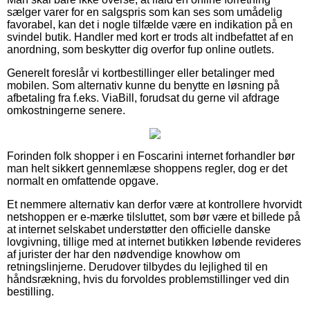
sælger varer for en salgspris som kan ses som umådelig
favorabel, kan det i nogle tilfælde være en indikation på en
svindel butik. Handler med kort er trods alt indbefattet af en
anordning, som beskytter dig overfor fup online outlets.
Generelt foreslår vi kortbestillinger eller betalinger med
mobilen. Som alternativ kunne du benytte en løsning på
afbetaling fra f.eks. ViaBill, forudsat du gerne vil afdrage
omkostningerne senere.
Forinden folk shopper i en Foscarini internet forhandler bør
man helt sikkert gennemlæse shoppens regler, dog er det
normalt en omfattende opgave.
Et nemmere alternativ kan derfor være at kontrollere hvorvidt
netshoppen er e-mærke tilsluttet, som bør være et billede på
at internet selskabet understøtter den officielle danske
lovgivning, tillige med at internet butikken løbende revideres
af jurister der har den nødvendige knowhow om
retningslinjerne. Derudover tilbydes du lejlighed til en
håndsrækning, hvis du forvoldes problemstillinger ved din
bestilling.