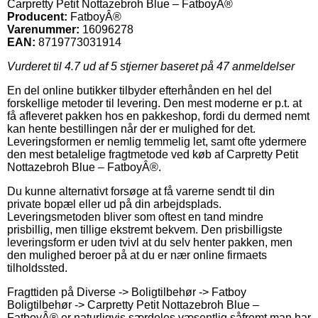
Carpretty Petit Nottazebroh Blue – FatboyÂ®
Producent:
FatboyÂ®
Varenummer:
16096278
EAN:
8719773031914
Vurderet til
4.7
ud af 5 stjerner baseret på
47
anmeldelser
En del online butikker tilbyder efterhånden en hel del
forskellige metoder til levering. Den mest moderne er p.t. at
få afleveret pakken hos en pakkeshop, fordi du dermed nemt
kan hente bestillingen når der er mulighed for det.
Leveringsformen er nemlig temmelig let, samt ofte ydermere
den mest betalelige fragtmetode ved køb af Carpretty Petit
Nottazebroh Blue – FatboyÂ®.
Du kunne alternativt forsøge at få varerne sendt til din
private bopæl eller ud på din arbejdsplads.
Leveringsmetoden bliver som oftest en tand mindre
prisbillig, men tillige ekstremt bekvem. Den prisbilligste
leveringsform er uden tvivl at du selv henter pakken, men
den mulighed beroer på at du er nær online firmaets
tilholdssted.
Fragttiden på Diverse -> Boligtilbehør -> Fatboy
Boligtilbehør -> Carpretty Petit Nottazebroh Blue –
FatboyÂ® er naturligvis særdeles væsentlig såfremt man har