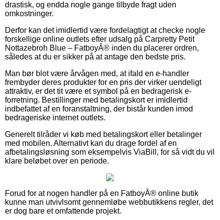
drastisk, og endda nogle gange tilbyde fragt uden
omkostninger.
Derfor kan det imidlertid være fordelagtigt at checke nogle
forskellige online outlets efter udsalg på Carpretty Petit
Nottazebroh Blue – FatboyÂ® inden du placerer ordren,
således at du er sikker på at antage den bedste pris.
Man bør blot være årvågen med, at ifald en e-handler
frembyder deres produkter for en pris der virker uendeligt
attraktiv, er det tit være et symbol på en bedragerisk e-
forretning. Bestillinger med betalingskort er imidlertid
indbefattet af en foranstaltning, der bistår kunden imod
bedrageriske internet outlets.
Generelt tilråder vi køb med betalingskort eller betalinger
med mobilen. Alternativt kan du drage fordel af en
afbetalingsløsning som eksempelvis ViaBill, for så vidt du vil
klare beløbet over en periode.
Forud for at nogen handler på en FatboyÂ® online butik
kunne man utvivlsomt gennemløbe webbutikkens regler, det
er dog bare et omfattende projekt.