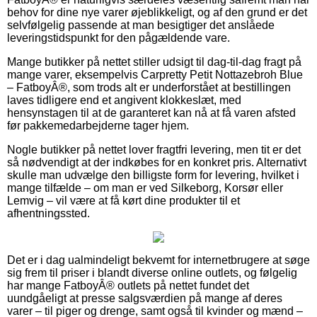
behov for dine nye varer øjeblikkeligt, og af den grund er det
selvfølgelig passende at man besigtiger det anslåede
leveringstidspunkt for den pågældende vare.
Mange butikker på nettet stiller udsigt til dag-til-dag fragt på
mange varer, eksempelvis Carpretty Petit Nottazebroh Blue
– FatboyÂ®, som trods alt er underforstået at bestillingen
laves tidligere end et angivent klokkeslæt, med
hensynstagen til at de garanteret kan nå at få varen afsted
før pakkemedarbejderne tager hjem.
Nogle butikker på nettet lover fragtfri levering, men tit er det
så nødvendigt at der indkøbes for en konkret pris. Alternativt
skulle man udvælge den billigste form for levering, hvilket i
mange tilfælde – om man er ved Silkeborg, Korsør eller
Lemvig – vil være at få kørt dine produkter til et
afhentningssted.
Det er i dag ualmindeligt bekvemt for internetbrugere at søge
sig frem til priser i blandt diverse online outlets, og følgelig
har mange FatboyÂ® outlets på nettet fundet det
uundgåeligt at presse salgsværdien på mange af deres
varer – til piger og drenge, samt også til kvinder og mænd –