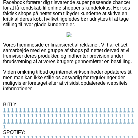
Facebook forærer dig tilsvarende super passende chancer
for at få kendskab til online shoppens kundefokus. Her ses
faktisk shops på nettet som tilbyder kunderne at skrive en
kritik af deres køb, hvilket ligeledes bør udnyttes til at tage
stilling til hvor glade kunderne er.
Vores hjemmeside er finansieret af reklamer. Vi har et tæt
samarbejde med en gruppe af shops på nettet derved at vi
fremviser deres produkter, og indhenter provision under
forudsætning af at vores brugere gennemfører en bestilling.
Viden omkring tilbud og internet virksomheder opdateres tit,
men man kan ikke stille os ansvarlig for reguleringer der
muligvis er foretaget efter at vi sidst opdaterede websitets
informationer.
BITLY:
1
1
1
1
1
1
1
1
1
1
1
1
1
1
1
1
1
1
1
1
1
1
1
1
1
1
1
1
1
1
1
1
1
1
1
1
1
1
1
1
1
1
1
1
1
1
1
1
1
1
1
1
1
1
1
1
1
1
1
1
1
1
1
1
1
1
1
1
1
1
1
1
1
1
1
1
1
1
1
1
1
1
1
1
1
1
1
1
1
1
1
1
1
1
1
1
1
1
1
1
SPOTIFY:
1
1
1
1
1
1
1
1
1
1
1
1
1
1
1
1
1
1
1
1
1
1
1
1
1
1
1
1
1
1
1
1
1