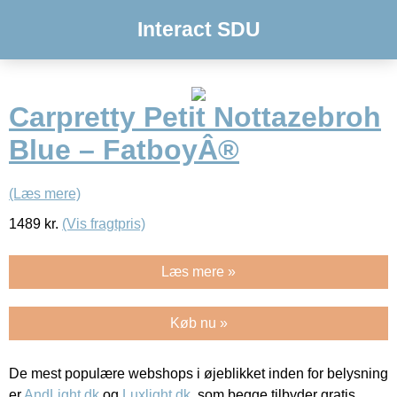
Interact SDU
Carpretty Petit Nottazebroh
Blue – FatboyÂ®
(Læs mere)
1489
kr.
(Vis fragtpris)
Læs mere »
Køb nu »
De mest populære webshops i øjeblikket inden for belysning
er
AndLight.dk
og
Luxlight.dk
, som begge tilbyder gratis