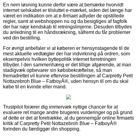
En nem løsning kunne derfor være at bemærke hvorvidt
internet selskabet er tilsluttet e-mærket, siden det længe har
været en indikation om at e-firmaet adlyder de opstillede
regler, samt at webshoppen nu og da besigtiges af fagfolk
der har nøje kendskab til retningslinjerne. Desuden tilbydes
du anledning til en håndsrækning, såfremt du får problemer
ved din bestilling.
For øvrigt anbefaler vi at køberen er hensynstagende til de
mest aktuelle vedtægter der har indvirkning på ordren, som
eksempelvis hvilken byttepolitik internet forretningen
tilbyder. I den sammenhæng er det tillige afgørende, at man
stadigvæk opbevarer sin købsbekræftelse, så man
fremadrettet vil kunne eftervise bestillingen af Carpretty Petit
Nottazebroh Blue – FatboyÂ®, uden hensyn til om du skal
købe til en kvinde eller mand.
Trustpilot forærer dig immervæk nyttige chancer for at
evaluere ret mange andre brugeres vurderinger og på grund
af dette er det at foretrække, at du gennemgår online firmaets
kritik af Carpretty Petit Nottazebroh Blue – FatboyÂ®
forinden du færdiggør din shopping.