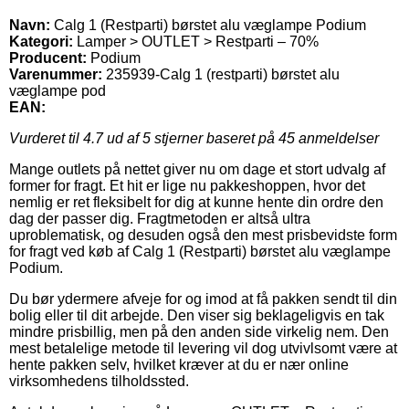
Navn:
Calg 1 (Restparti) børstet alu væglampe Podium
Kategori:
Lamper > OUTLET > Restparti – 70%
Producent:
Podium
Varenummer:
235939-Calg 1 (restparti) børstet alu
væglampe pod
EAN:
Vurderet til
4.7
ud af 5 stjerner baseret på
45
anmeldelser
Mange outlets på nettet giver nu om dage et stort udvalg af
former for fragt. Et hit er lige nu pakkeshoppen, hvor det
nemlig er ret fleksibelt for dig at kunne hente din ordre den
dag der passer dig. Fragtmetoden er altså ultra
uproblematisk, og desuden også den mest prisbevidste form
for fragt ved køb af Calg 1 (Restparti) børstet alu væglampe
Podium.
Du bør ydermere afveje for og imod at få pakken sendt til din
bolig eller til dit arbejde. Den viser sig beklageligvis en tak
mindre prisbillig, men på den anden side virkelig nem. Den
mest betalelige metode til levering vil dog utvivlsomt være at
hente pakken selv, hvilket kræver at du er nær online
virksomhedens tilholdssted.