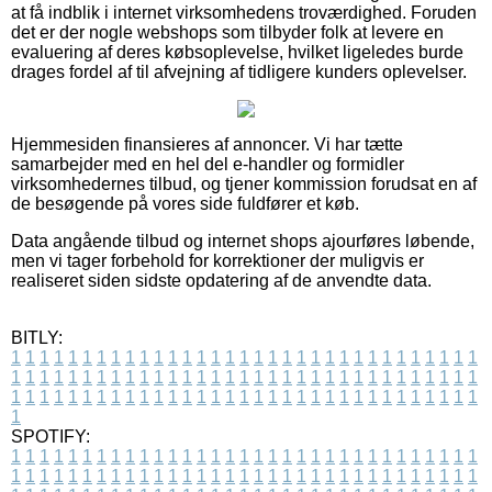
at få indblik i internet virksomhedens troværdighed. Foruden
det er der nogle webshops som tilbyder folk at levere en
evaluering af deres købsoplevelse, hvilket ligeledes burde
drages fordel af til afvejning af tidligere kunders oplevelser.
Hjemmesiden finansieres af annoncer. Vi har tætte
samarbejder med en hel del e-handler og formidler
virksomhedernes tilbud, og tjener kommission forudsat en af
de besøgende på vores side fuldfører et køb.
Data angående tilbud og internet shops ajourføres løbende,
men vi tager forbehold for korrektioner der muligvis er
realiseret siden sidste opdatering af de anvendte data.
BITLY:
1
1
1
1
1
1
1
1
1
1
1
1
1
1
1
1
1
1
1
1
1
1
1
1
1
1
1
1
1
1
1
1
1
1
1
1
1
1
1
1
1
1
1
1
1
1
1
1
1
1
1
1
1
1
1
1
1
1
1
1
1
1
1
1
1
1
1
1
1
1
1
1
1
1
1
1
1
1
1
1
1
1
1
1
1
1
1
1
1
1
1
1
1
1
1
1
1
1
1
1
SPOTIFY:
1
1
1
1
1
1
1
1
1
1
1
1
1
1
1
1
1
1
1
1
1
1
1
1
1
1
1
1
1
1
1
1
1
1
1
1
1
1
1
1
1
1
1
1
1
1
1
1
1
1
1
1
1
1
1
1
1
1
1
1
1
1
1
1
1
1