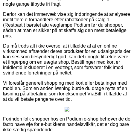
nogle gange tilbyde fri fragt.
Derfor kan det immervæk vise sig indbringende at analysere
indtil flere e-forhandlere efter rabatkoder på Calg 1
(Restparti) børstet alu væglampe Podium før du shopper,
sådan at man er sikker på at skaffe sig den mest betalelige
pris.
Du må trods alt ikke overse, at i tilfælde af at en online
virksomhed afhænder deres produkter for en udsalgspris der
kan ses som besynderligt god, kan det i nogle tilfælde være
et fingerpeg om en uægte shop. Bestillinger med kort er
imidlertid inkluderet i en vedtægt, som forsvarer folk imod
svindlende forretninger på nettet.
Vi foreslår generelt shopping med kort eller betalinger med
mobilen. Som en anden løsning burde du drage nytte af en
løsning på afbetaling som for eksempel ViaBill, i tilfælde af
at du vil betale pengene over tid.
Forinden folk shopper hos en Podium e-shop behøver de de
facto have øje for e-butikkens handelsvilkår, det er dog bare
ikke særlig spændende.