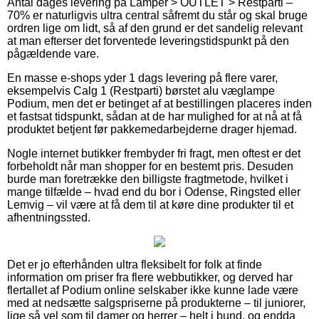
Antal dages levering på Lamper > OUTLET > Restparti –
70% er naturligvis ultra central såfremt du står og skal bruge
ordren lige om lidt, så af den grund er det sandelig relevant
at man efterser det forventede leveringstidspunkt på den
pågældende vare.
En masse e-shops yder 1 dags levering på flere varer,
eksempelvis Calg 1 (Restparti) børstet alu væglampe
Podium, men det er betinget af at bestillingen placeres inden
et fastsat tidspunkt, sådan at de har mulighed for at nå at få
produktet betjent før pakkemedarbejderne drager hjemad.
Nogle internet butikker frembyder fri fragt, men oftest er det
forbeholdt når man shopper for en bestemt pris. Desuden
burde man foretrække den billigste fragtmetode, hvilket i
mange tilfælde – hvad end du bor i Odense, Ringsted eller
Lemvig – vil være at få dem til at køre dine produkter til et
afhentningssted.
Det er jo efterhånden ultra fleksibelt for folk at finde
information om priser fra flere webbutikker, og derved har
flertallet af Podium online selskaber ikke kunne lade være
med at nedsætte salgspriserne på produkterne – til juniorer,
lige så vel som til damer og herrer – helt i bund, og endda