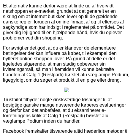
Et alternativ kunne derfor være at finde ud af hvorvidt
netshoppen er e-mærket, grundet at det generelt er en
sikring om at internet butikken lever op til de gældende
danske regler, foruden at online firmaet af og til efterses af
sagkyndige som har indsigt i reglementet på området. Det
giver dig lejlighed til en hjælpende hånd, hvis du oplever
problemer ved din shopping.
For øvrigt er det godt at du er klar over de elementære
betingelser der kan influere på købet, til eksempel den
bytteret online shoppen lover. På grund af dette er det
ligeledes afgørende, at man stadig opbevarer sin
kvitteringsmail, så man i fremtiden vil kunne bekræfte
handlen af Calg 1 (Restparti) børstet alu væglampe Podium,
ligegyldigt om du søger et produkt til en pige eller dreng.
Trustpilot tilbyder nogle ønskværdige løsninger til at
besigtige ganske mange nuværende køberes evalueringer
og derfor kan det anbefales, at du eksaminerer e-
forretningens kritik af Calg 1 (Restparti) børstet alu
væglampe Podium inden du handler.
Facebook fremskaffer tilsvarende altid hæderlige metoder til