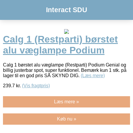
Interact SDU
Calg 1 (Restparti) børstet
alu væglampe Podium
Calg 1 børstet alu væglampe (Restparti) Podium Genial og
billig justerbar spot, super funktionel. Bemærk kun 1 stk. på
lager til en god pris SÅ SKYND DIG.
(Læs mere)
239.7
kr.
(Vis fragtpris)
Læs mere »
Køb nu »