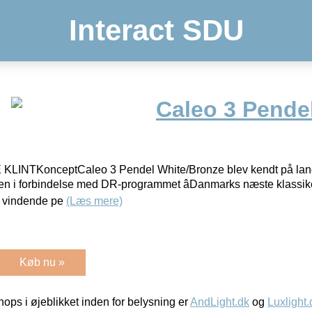
Interact SDU
Caleo 3 Pende
E KLINTKonceptCaleo 3 Pendel White/Bronze blev kendt på la
n i forbindelse med DR-programmet âDanmarks næste klassiker
n vindende pe
(Læs mere)
Køb nu »
ps i øjeblikket inden for belysning er
AndLight.dk
og
Luxlight.