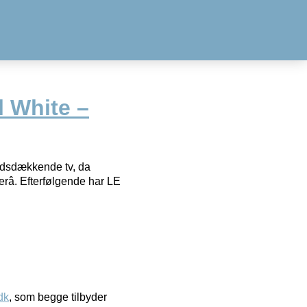
l White –
ndsdækkende tv, da
â. Efterfølgende har LE
dk
, som begge tilbyder