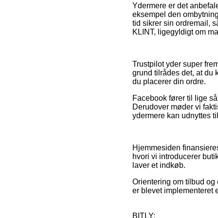
Ydermere er det anbefale
eksempel den ombytningsre
tid sikrer sin ordremail
KLINT, ligegyldigt om ma
Trustpilot yder super fr
grund tilrådes det, at d
du placerer din ordre.
Facebook fører til lige s
Derudover møder vi faktis
ydermere kan udnyttes til 
Hjemmesiden finansieres 
hvori vi introducerer but
laver et indkøb.
Orientering om tilbud og 
er blevet implementeret e
BITLY: