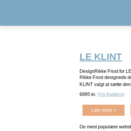
LE KLINT
DesignRikke Frost for L
Rikke Frost designede de
KLINT valgt at sætte de
6995
kr.
(Vis fragtpris)
Læs mere »
De mest populære websho