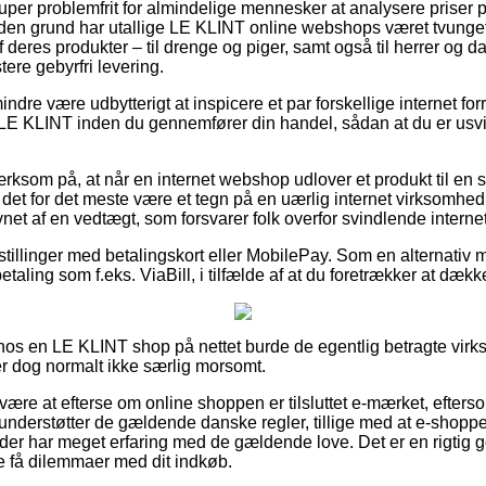
super problemfrit for almindelige mennesker at analysere priser på
 den grund har utallige LE KLINT online webshops været tvunget 
deres produkter – til drenge og piger, samt også til herrer og d
re gebyrfri levering.
dre være udbytterigt at inspicere et par forskellige internet forr
E KLINT inden du gennemfører din handel, sådan at du er usvigel
om på, at når en internet webshop udlover et produkt til en sa
 det for det meste være et tegn på en uærlig internet virksomhe
et af en vedtægt, som forsvarer folk overfor svindlende intern
estillinger med betalingskort eller MobilePay. Som en alternati
etaling som f.eks. ViaBill, i tilfælde af at du foretrækker at dækk
r hos en LE KLINT shop på nettet burde de egentlig betragte vi
er dog normalt ikke særlig morsomt.
være at efterse om online shoppen er tilsluttet e-mærket, efter
understøtter de gældende danske regler, tillige med at e-shopp
der har meget erfaring med de gældende love. Det er en rigtig god
le få dilemmaer med dit indkøb.