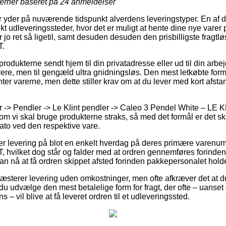
jerner baseret på
24
anmeldelser
er yder på nuværende tidspunkt alverdens leveringstyper. En af
t udleveringssteder, hvor det er muligt at hente dine nye varer 
jo ret så ligetil, samt desuden desuden den prisbilligste fragtl
T.
å produkterne sendt hjem til din privatadresse eller ud til din ar
rere, men til gengæld ultra gnidningsløs. Den mest letkøbte form fo
ter varerne, men dette stiller krav om at du lever med kort afstan
-> Pendler -> Le Klint pendler -> Caleo 3 Pendel White – LE K
 vi skal bruge produkterne straks, så med det formål er det skam
to ved den respektive vare.
 levering på blot en enkelt hverdag på deres primære varenu
 hvilket dog står og falder med at ordren gennemføres forinden 
an nå at få ordren skippet afsted forinden pakkepersonalet holde
æsterer levering uden omkostninger, men ofte afkræver det at du
du udvælge den mest betalelige form for fragt, der ofte – uanset
 – vil blive at få leveret ordren til et udleveringssted.