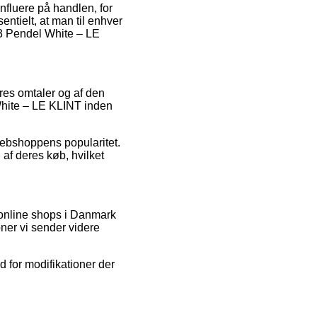
nfluere på handlen, for
entielt, at man til enhver
 3 Pendel White – LE
res omtaler og af den
White – LE KLINT inden
 webshoppens popularitet.
 af deres køb, hvilket
 online shops i Danmark
oner vi sender videre
d for modifikationer der