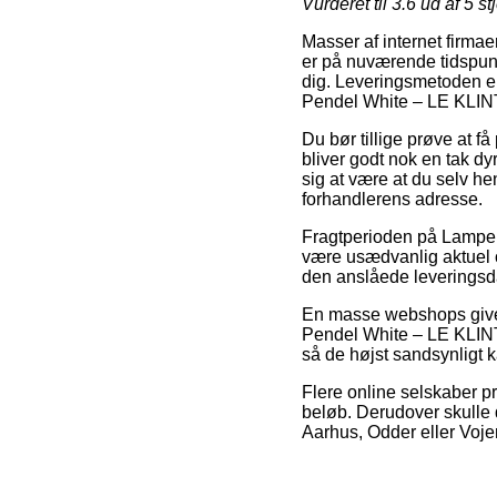
Vurderet til
3.6
ud af 5 st
Masser af internet firma
er på nuværende tidspunk
dig. Leveringsmetoden er 
Pendel White – LE KLIN
Du bør tillige prøve at f
bliver godt nok en tak dy
sig at være at du selv hen
forhandlerens adresse.
Fragtperioden på Lamper 
være usædvanlig aktuel om
den anslåede leveringsda
En masse webshops giver
Pendel White – LE KLINT,
så de højst sandsynligt k
Flere online selskaber pr
beløb. Derudover skulle 
Aarhus, Odder eller Vojens