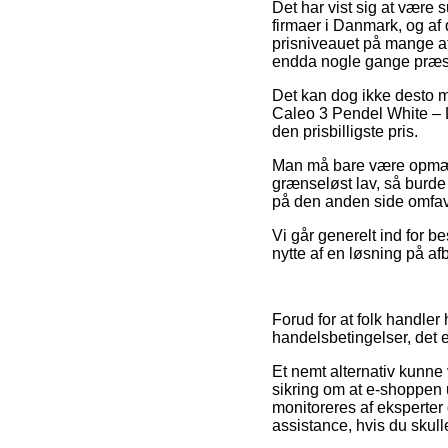
Det har vist sig at være 
firmaer i Danmark, og af
prisniveauet på mange af 
endda nogle gange præste
Det kan dog ikke desto min
Caleo 3 Pendel White – L
den prisbilligste pris.
Man må bare være opmærks
grænseløst lav, så burde
på den anden side omfavn
Vi går generelt ind for b
nytte af en løsning på afb
Forud for at folk handle
handelsbetingelser, det 
Et nemt alternativ kunne 
sikring om at e-shoppen 
monitoreres af eksperter 
assistance, hvis du skul