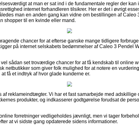
lsesværdigt at man er sat ind i de fundamentale regler der kan i
ttighed internet forhandleren tilsikrer. Her er det i øvrigt esses
, således man en anden gang kan vidne om bestillingen af Caleo
n shopper til en kvinde eller mand.
emragende chancer for at efterse ganske mange tidligere forbruge
u kigger på internet selskabets bedømmelser af Caleo 3 Pendel 
å vel sådan set troværdige chancer for at få kendskab til online
k netbutikker som giver folk mulighed for at notere en vurdering
at få et indtryk af hvor glade kunderne er.
af reklameindtægter. Vi har et fast samarbejde med adskillige
ikkernes produkter, og indkasserer godtgørelse forudsat de pers
online forretninger vedligeholdes jævnligt, men vi tager forbehol
fter at vi sidste gang opdaterede sidens informationer.