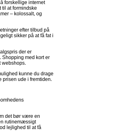
 forskellige internet
til at formindske
amer – kolossalt, og
etninger efter tilbud på
igt sikker på at få fat i
lgspris der er
d. Shopping med kort er
et webshops.
v mulighed kunne du drage
e prisen ude i fremtiden.
rksomhedens
som det bør være en
en rutinemæssigt
 lejlighed til at få