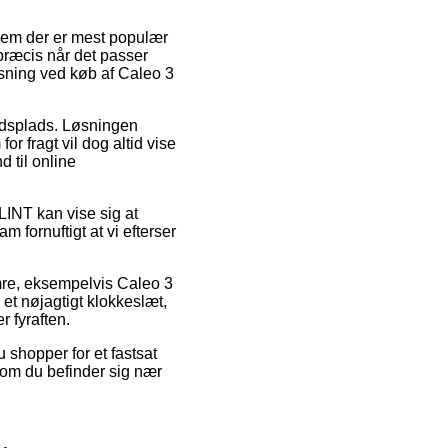
 dem der er mest populær
præcis når det passer
øsning ved køb af Caleo 3
bejdsplads. Løsningen
r fragt vil dog altid vise
d til online
LINT kan vise sig at
 fornuftigt at vi efterser
mre, eksempelvis Caleo 3
et nøjagtigt klokkeslæt,
r fyraften.
 shopper for et fastsat
 om du befinder sig nær