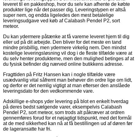
leveret til en pakkeshop, hvor du selv kan afhente de købte
produkter lige når det passer dig. Leveringstypen er altså
super nem, og endda ligeledes den mest betalelige
leveringsudgave ved køb af Calabash Pendel P2, sort
meteor.
Du kan ydermere påtænke at få varerne leveret hjem til dig
eller ud på dit arbejde. Den bliver for det meste en tand
mindre prisbillig, men ydermere virkelig nem. Den mindst
kostelige leveringsløsning vil dog i de fleste tilfælde være at
du selv henter produkterne, men den mulighed betinges af at
du fysisk befinder dig nærved online butikkens adresse.
Fragttiden på Fritz Hansen kan i nogle tilfælde være
usædvanlig vital såfremt man behøver din ordre lige om lidt,
og derfor er det nemlig vigtigt at man efterser den anslåede
leveringsdato for den vedkommende vare.
Adskillige e-shops yder levering på blot en enkelt hverdag
på deres bedst sælgende varer, eksempelvis Calabash
Pendel P2, sort meteor, som trods alt påkræver at ordren
gennemføres forud for et nøjagtigt tidspunkt, med det formål
at de med sikkerhed kan nå at få bestillingen ud af døren før
de lageransatte har fri.