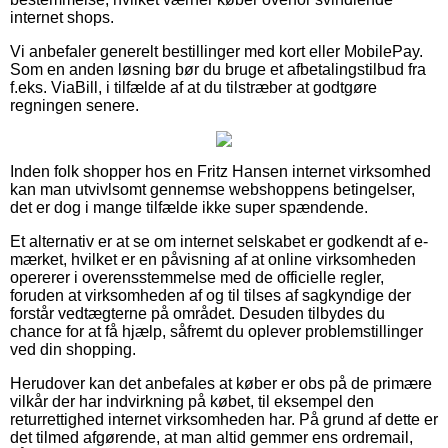
internet shops.
Vi anbefaler generelt bestillinger med kort eller MobilePay.
Som en anden løsning bør du bruge et afbetalingstilbud fra
f.eks. ViaBill, i tilfælde af at du tilstræber at godtgøre
regningen senere.
Inden folk shopper hos en Fritz Hansen internet virksomhed
kan man utvivlsomt gennemse webshoppens betingelser,
det er dog i mange tilfælde ikke super spændende.
Et alternativ er at se om internet selskabet er godkendt af e-
mærket, hvilket er en påvisning af at online virksomheden
opererer i overensstemmelse med de officielle regler,
foruden at virksomheden af og til tilses af sagkyndige der
forstår vedtægterne på området. Desuden tilbydes du
chance for at få hjælp, såfremt du oplever problemstillinger
ved din shopping.
Herudover kan det anbefales at køber er obs på de primære
vilkår der har indvirkning på købet, til eksempel den
returrettighed internet virksomheden har. På grund af dette er
det tilmed afgørende, at man altid gemmer ens ordremail,