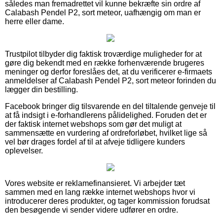
således man fremadrettet vil kunne bekræfte sin ordre af
Calabash Pendel P2, sort meteor, uafhængig om man er
herre eller dame.
Trustpilot tilbyder dig faktisk troværdige muligheder for at
gøre dig bekendt med en række forhenværende brugeres
meninger og derfor foreslåes det, at du verificerer e-firmaets
anmeldelser af Calabash Pendel P2, sort meteor forinden du
lægger din bestilling.
Facebook bringer dig tilsvarende en del tiltalende genveje til
at få indsigt i e-forhandlerens pålidelighed. Foruden det er
der faktisk internet webshops som gør det muligt at
sammensætte en vurdering af ordreforløbet, hvilket lige så
vel bør drages fordel af til at afveje tidligere kunders
oplevelser.
Vores website er reklamefinansieret. Vi arbejder tæt
sammen med en lang række internet webshops hvor vi
introducerer deres produkter, og tager kommission forudsat
den besøgende vi sender videre udfører en ordre.