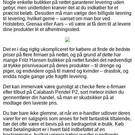
Nogle enkelte butikker på nettet garanterer levering uden
gebyr, men undertiden kræver det at du indkøber for et
præcist beløb. Desuden må man vælge den billigste løsning
til levering, hvilket gerne – uanset om man bor ved
Holstebro, Grenaa eller Aars – vil være at få dem til at levere
dine produkter til et afhentningssted.
Det er i dag rigtig ukompliceret for købere at finde de bedste
priser på flere firmaer på nettet, og på grund af dette har
mange Fritz Hansen butikker på nettet fundet det nødvendigt
at trykke prisniveauet på deres produkter – til drenge og
piger, og endvidere også til mænd og kvinder – drastisk, og
endda nogle gange yde fragtfri levering.
Det kan immervæk være gunstigt at checke flere e-firmaer
efter tilbud på Calabash Pendel P2, sort meteor inden du
gennemfører din handel, så man er skudsikker på at
modtage den laveste pris.
Du bør bare ikke glemme, at når en e-handler udlover deres
varer for en salgspris som anses for helt fantastisk tiltalende,
bør det ofte være et bevis på en bedragerisk e-butik. Køb
med betalingskort er i hvert fald indbefattet af en
bestemmelse, hvilket værner køber overfor svindlende