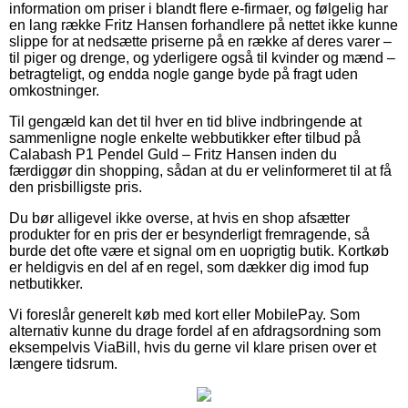
information om priser i blandt flere e-firmaer, og følgelig har
en lang række Fritz Hansen forhandlere på nettet ikke kunne
slippe for at nedsætte priserne på en række af deres varer –
til piger og drenge, og yderligere også til kvinder og mænd –
betragteligt, og endda nogle gange byde på fragt uden
omkostninger.
Til gengæld kan det til hver en tid blive indbringende at
sammenligne nogle enkelte webbutikker efter tilbud på
Calabash P1 Pendel Guld – Fritz Hansen inden du
færdiggør din shopping, sådan at du er velinformeret til at få
den prisbilligste pris.
Du bør alligevel ikke overse, at hvis en shop afsætter
produkter for en pris der er besynderligt fremragende, så
burde det ofte være et signal om en uoprigtig butik. Kortkøb
er heldigvis en del af en regel, som dækker dig imod fup
netbutikker.
Vi foreslår generelt køb med kort eller MobilePay. Som
alternativ kunne du drage fordel af en afdragsordning som
eksempelvis ViaBill, hvis du gerne vil klare prisen over et
længere tidsrum.