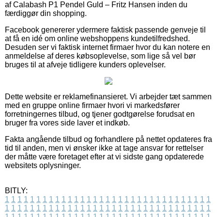
af Calabash P1 Pendel Guld – Fritz Hansen inden du
færdiggør din shopping.
Facebook genererer ydermere faktisk passende genveje til
at få en idé om online webshoppens kundetilfredshed.
Desuden ser vi faktisk internet firmaer hvor du kan notere en
anmeldelse af deres købsoplevelse, som lige så vel bør
bruges til at afveje tidligere kunders oplevelser.
Dette website er reklamefinansieret. Vi arbejder tæt sammen
med en gruppe online firmaer hvori vi markedsfører
forretningernes tilbud, og tjener godtgørelse forudsat en
bruger fra vores side laver et indkøb.
Fakta angående tilbud og forhandlere på nettet opdateres fra
tid til anden, men vi ønsker ikke at tage ansvar for rettelser
der måtte være foretaget efter at vi sidste gang opdaterede
websitets oplysninger.
BITLY:
1
1
1
1
1
1
1
1
1
1
1
1
1
1
1
1
1
1
1
1
1
1
1
1
1
1
1
1
1
1
1
1
1
1
1
1
1
1
1
1
1
1
1
1
1
1
1
1
1
1
1
1
1
1
1
1
1
1
1
1
1
1
1
1
1
1
1
1
1
1
1
1
1
1
1
1
1
1
1
1
1
1
1
1
1
1
1
1
1
1
1
1
1
1
1
1
1
1
1