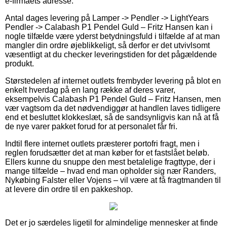
e-firmaets adresse.
Antal dages levering på Lamper -> Pendler -> LightYears
Pendler -> Calabash P1 Pendel Guld – Fritz Hansen kan i
nogle tilfælde være yderst betydningsfuld i tilfælde af at man
mangler din ordre øjeblikkeligt, så derfor er det utvivlsomt
væsentligt at du checker leveringstiden for det pågældende
produkt.
Størstedelen af internet outlets frembyder levering på blot en
enkelt hverdag på en lang række af deres varer,
eksempelvis Calabash P1 Pendel Guld – Fritz Hansen, men
vær vagtsom da det nødvendiggør at handlen laves tidligere
end et besluttet klokkeslæt, så de sandsynligvis kan nå at få
de nye varer pakket forud for at personalet får fri.
Indtil flere internet outlets præsterer portofri fragt, men i
reglen forudsætter det at man køber for et fastslået beløb.
Ellers kunne du snuppe den mest betalelige fragttype, der i
mange tilfælde – hvad end man opholder sig nær Randers,
Nykøbing Falster eller Vojens – vil være at få fragtmanden til
at levere din ordre til en pakkeshop.
Det er jo særdeles ligetil for almindelige mennesker at finde