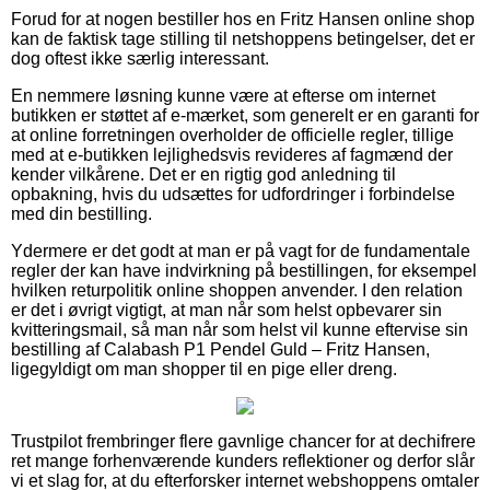
Forud for at nogen bestiller hos en Fritz Hansen online shop
kan de faktisk tage stilling til netshoppens betingelser, det er
dog oftest ikke særlig interessant.
En nemmere løsning kunne være at efterse om internet
butikken er støttet af e-mærket, som generelt er en garanti for
at online forretningen overholder de officielle regler, tillige
med at e-butikken lejlighedsvis revideres af fagmænd der
kender vilkårene. Det er en rigtig god anledning til
opbakning, hvis du udsættes for udfordringer i forbindelse
med din bestilling.
Ydermere er det godt at man er på vagt for de fundamentale
regler der kan have indvirkning på bestillingen, for eksempel
hvilken returpolitik online shoppen anvender. I den relation
er det i øvrigt vigtigt, at man når som helst opbevarer sin
kvitteringsmail, så man når som helst vil kunne eftervise sin
bestilling af Calabash P1 Pendel Guld – Fritz Hansen,
ligegyldigt om man shopper til en pige eller dreng.
Trustpilot frembringer flere gavnlige chancer for at dechifrere
ret mange forhenværende kunders reflektioner og derfor slår
vi et slag for, at du efterforsker internet webshoppens omtaler