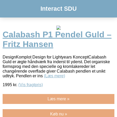
Interact SDU
Calabash P1 Pendel Guld –
Fritz Hansen
DesignKomplot Design for Lightyears KonceptCalabash
Guld er ægte håndværk fra inderst til yderst. Det organiske
formsprog med den specielle og kromlakereder let
changérende overflade giver Calabash pendlen et unikt
udtryk. Pendlen er ins
(Læs mere)
1995
kr.
(Vis fragtpris)
Læs mere »
Køb nu »