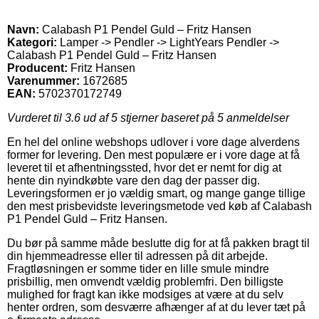
Navn:
Calabash P1 Pendel Guld – Fritz Hansen
Kategori:
Lamper -> Pendler -> LightYears Pendler ->
Calabash P1 Pendel Guld – Fritz Hansen
Producent:
Fritz Hansen
Varenummer:
1672685
EAN:
5702370172749
Vurderet til
3.6
ud af 5 stjerner baseret på
5
anmeldelser
En hel del online webshops udlover i vore dage alverdens
former for levering. Den mest populære er i vore dage at få
leveret til et afhentningssted, hvor det er nemt for dig at
hente din nyindkøbte vare den dag der passer dig.
Leveringsformen er jo vældig smart, og mange gange tillige
den mest prisbevidste leveringsmetode ved køb af Calabash
P1 Pendel Guld – Fritz Hansen.
Du bør på samme måde beslutte dig for at få pakken bragt til
din hjemmeadresse eller til adressen på dit arbejde.
Fragtløsningen er somme tider en lille smule mindre
prisbillig, men omvendt vældig problemfri. Den billigste
mulighed for fragt kan ikke modsiges at være at du selv
henter ordren, som desværre afhænger af at du lever tæt på