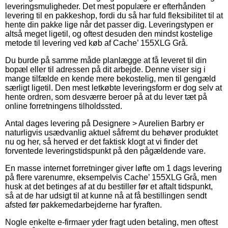
leveringsmuligheder. Det mest populære er efterhånden
levering til en pakkeshop, fordi du så har fuld fleksibilitet til at
hente din pakke lige når det passer dig. Leveringstypen er
altså meget ligetil, og oftest desuden den mindst kostelige
metode til levering ved køb af Cache’ 155XLG Grå.
Du burde på samme måde planlægge at få leveret til din
bopæl eller til adressen på dit arbejde. Denne viser sig i
mange tilfælde en kende mere bekostelig, men til gengæld
særligt ligetil. Den mest letkøbte leveringsform er dog selv at
hente ordren, som desværre beroer på at du lever tæt på
online forretningens tilholdssted.
Antal dages levering på Designere > Aurelien Barbry er
naturligvis usædvanlig aktuel såfremt du behøver produktet
nu og her, så herved er det faktisk klogt at vi finder det
forventede leveringstidspunkt på den pågældende vare.
En masse internet forretninger giver løfte om 1 dags levering
på flere varenumre, eksempelvis Cache’ 155XLG Grå, men
husk at det betinges af at du bestiller før et aftalt tidspunkt,
så at de har udsigt til at kunne nå at få bestillingen sendt
afsted før pakkemedarbejderne har fyraften.
Nogle enkelte e-firmaer yder fragt uden betaling, men oftest