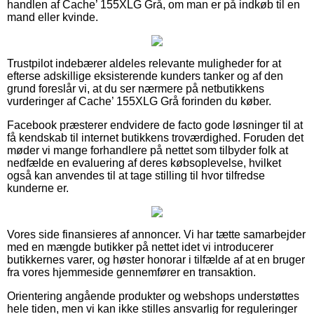
handlen af Cache’ 155XLG Grå, om man er på indkøb til en
mand eller kvinde.
Trustpilot indebærer aldeles relevante muligheder for at
efterse adskillige eksisterende kunders tanker og af den
grund foreslår vi, at du ser nærmere på netbutikkens
vurderinger af Cache’ 155XLG Grå forinden du køber.
Facebook præsterer endvidere de facto gode løsninger til at
få kendskab til internet butikkens troværdighed. Foruden det
møder vi mange forhandlere på nettet som tilbyder folk at
nedfælde en evaluering af deres købsoplevelse, hvilket
også kan anvendes til at tage stilling til hvor tilfredse
kunderne er.
Vores side finansieres af annoncer. Vi har tætte samarbejder
med en mængde butikker på nettet idet vi introducerer
butikkernes varer, og høster honorar i tilfælde af at en bruger
fra vores hjemmeside gennemfører en transaktion.
Orientering angående produkter og webshops understøttes
hele tiden, men vi kan ikke stilles ansvarlig for reguleringer