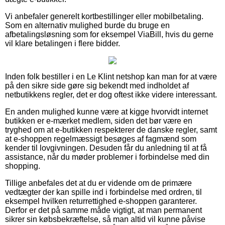
Vi anbefaler generelt kortbestillinger eller mobilbetaling.
Som en alternativ mulighed burde du bruge en
afbetalingsløsning som for eksempel ViaBill, hvis du gerne
vil klare betalingen i flere bidder.
Inden folk bestiller i en Le Klint netshop kan man for at være
på den sikre side gøre sig bekendt med indholdet af
netbutikkens regler, det er dog oftest ikke videre interessant.
En anden mulighed kunne være at kigge hvorvidt internet
butikken er e-mærket medlem, siden det bør være en
tryghed om at e-butikken respekterer de danske regler, samt
at e-shoppen regelmæssigt besøges af fagmænd som
kender til lovgivningen. Desuden får du anledning til at få
assistance, når du møder problemer i forbindelse med din
shopping.
Tillige anbefales det at du er vidende om de primære
vedtægter der kan spille ind i forbindelse med ordren, til
eksempel hvilken returrettighed e-shoppen garanterer.
Derfor er det på samme måde vigtigt, at man permanent
sikrer sin købsbekræftelse, så man altid vil kunne påvise