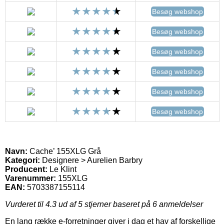
Besøg webshop
Besøg webshop
Besøg webshop
Besøg webshop
Besøg webshop
Besøg webshop
Navn:
Cache’ 155XLG Grå
Kategori:
Designere > Aurelien Barbry
Producent:
Le Klint
Varenummer:
155XLG
EAN:
5703387155114
Vurderet til
4.3
ud af 5 stjerner baseret på
6
anmeldelser
En lang række e-forretninger giver i dag et hav af forskellige