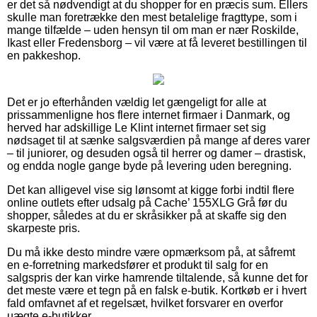
er det så nødvendigt at du shopper for en præcis sum. Ellers
skulle man foretrække den mest betalelige fragttype, som i
mange tilfælde – uden hensyn til om man er nær Roskilde,
Ikast eller Fredensborg – vil være at få leveret bestillingen til
en pakkeshop.
Det er jo efterhånden vældig let gængeligt for alle at
prissammenligne hos flere internet firmaer i Danmark, og
herved har adskillige Le Klint internet firmaer set sig
nødsaget til at sænke salgsværdien på mange af deres varer
– til juniorer, og desuden også til herrer og damer – drastisk,
og endda nogle gange byde på levering uden beregning.
Det kan alligevel vise sig lønsomt at kigge forbi indtil flere
online outlets efter udsalg på Cache’ 155XLG Grå før du
shopper, således at du er skråsikker på at skaffe sig den
skarpeste pris.
Du må ikke desto mindre være opmærksom på, at såfremt
en e-forretning markedsfører et produkt til salg for en
salgspris der kan virke hamrende tiltalende, så kunne det for
det meste være et tegn på en falsk e-butik. Kortkøb er i hvert
fald omfavnet af et regelsæt, hvilket forsvarer en overfor
uægte e-butikker.