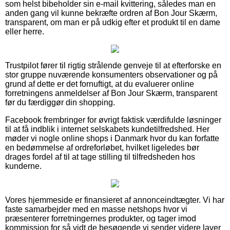
som helst bibeholder sin e-mail kvittering, således man en
anden gang vil kunne bekræfte ordren af Bon Jour Skærm,
transparent, om man er på udkig efter et produkt til en dame
eller herre.
Trustpilot fører til rigtig strålende genveje til at efterforske en
stor gruppe nuværende konsumenters observationer og på
grund af dette er det fornuftigt, at du evaluerer online
forretningens anmeldelser af Bon Jour Skærm, transparent
før du færdiggør din shopping.
Facebook frembringer for øvrigt faktisk værdifulde løsninger
til at få indblik i internet selskabets kundetilfredshed. Her
møder vi nogle online shops i Danmark hvor du kan forfatte
en bedømmelse af ordreforløbet, hvilket ligeledes bør
drages fordel af til at tage stilling til tilfredsheden hos
kunderne.
Vores hjemmeside er finansieret af annonceindtægter. Vi har
faste samarbejder med en masse netshops hvor vi
præsenterer forretningernes produkter, og tager imod
kommission for så vidt de besøgende vi sender videre laver