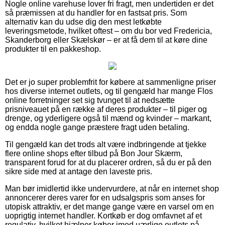
Nogle online varehuse lover fri fragt, men undertiden er det
så præmissen at du handler for en fastsat pris. Som
alternativ kan du udse dig den mest letkøbte
leveringsmetode, hvilket oftest – om du bor ved Fredericia,
Skanderborg eller Skælskør – er at få dem til at køre dine
produkter til en pakkeshop.
Det er jo super problemfrit for købere at sammenligne priser
hos diverse internet outlets, og til gengæld har mange Flos
online forretninger set sig tvunget til at nedsætte
prisniveauet på en række af deres produkter – til piger og
drenge, og yderligere også til mænd og kvinder – markant,
og endda nogle gange præstere fragt uden betaling.
Til gengæld kan det trods alt være indbringende at tjekke
flere online shops efter tilbud på Bon Jour Skærm,
transparent forud for at du placerer ordren, så du er på den
sikre side med at antage den laveste pris.
Man bør imidlertid ikke undervurdere, at når en internet shop
annoncerer deres varer for en udsalgspris som anses for
utopisk attraktiv, er det mange gange være en varsel om en
uoprigtig internet handler. Kortkøb er dog omfavnet af et
regulativ, hvilket hjælper køber imod uærlige outlets på