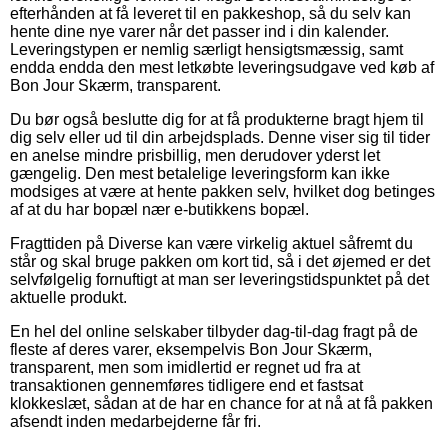
efterhånden at få leveret til en pakkeshop, så du selv kan
hente dine nye varer når det passer ind i din kalender.
Leveringstypen er nemlig særligt hensigtsmæssig, samt
endda endda den mest letkøbte leveringsudgave ved køb af
Bon Jour Skærm, transparent.
Du bør også beslutte dig for at få produkterne bragt hjem til
dig selv eller ud til din arbejdsplads. Denne viser sig til tider
en anelse mindre prisbillig, men derudover yderst let
gængelig. Den mest betalelige leveringsform kan ikke
modsiges at være at hente pakken selv, hvilket dog betinges
af at du har bopæl nær e-butikkens bopæl.
Fragttiden på Diverse kan være virkelig aktuel såfremt du
står og skal bruge pakken om kort tid, så i det øjemed er det
selvfølgelig fornuftigt at man ser leveringstidspunktet på det
aktuelle produkt.
En hel del online selskaber tilbyder dag-til-dag fragt på de
fleste af deres varer, eksempelvis Bon Jour Skærm,
transparent, men som imidlertid er regnet ud fra at
transaktionen gennemføres tidligere end et fastsat
klokkeslæt, sådan at de har en chance for at nå at få pakken
afsendt inden medarbejderne får fri.