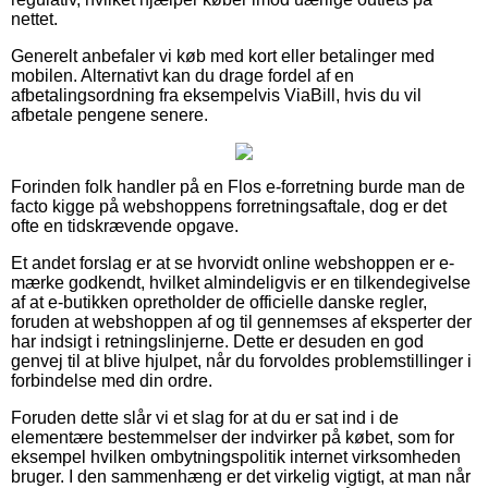
nettet.
Generelt anbefaler vi køb med kort eller betalinger med
mobilen. Alternativt kan du drage fordel af en
afbetalingsordning fra eksempelvis ViaBill, hvis du vil
afbetale pengene senere.
Forinden folk handler på en Flos e-forretning burde man de
facto kigge på webshoppens forretningsaftale, dog er det
ofte en tidskrævende opgave.
Et andet forslag er at se hvorvidt online webshoppen er e-
mærke godkendt, hvilket almindeligvis er en tilkendegivelse
af at e-butikken opretholder de officielle danske regler,
foruden at webshoppen af og til gennemses af eksperter der
har indsigt i retningslinjerne. Dette er desuden en god
genvej til at blive hjulpet, når du forvoldes problemstillinger i
forbindelse med din ordre.
Foruden dette slår vi et slag for at du er sat ind i de
elementære bestemmelser der indvirker på købet, som for
eksempel hvilken ombytningspolitik internet virksomheden
bruger. I den sammenhæng er det virkelig vigtigt, at man når