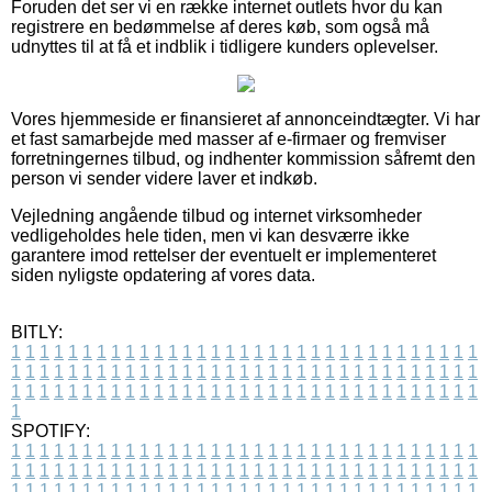
Foruden det ser vi en række internet outlets hvor du kan
registrere en bedømmelse af deres køb, som også må
udnyttes til at få et indblik i tidligere kunders oplevelser.
Vores hjemmeside er finansieret af annonceindtægter. Vi har
et fast samarbejde med masser af e-firmaer og fremviser
forretningernes tilbud, og indhenter kommission såfremt den
person vi sender videre laver et indkøb.
Vejledning angående tilbud og internet virksomheder
vedligeholdes hele tiden, men vi kan desværre ikke
garantere imod rettelser der eventuelt er implementeret
siden nyligste opdatering af vores data.
BITLY:
1
1
1
1
1
1
1
1
1
1
1
1
1
1
1
1
1
1
1
1
1
1
1
1
1
1
1
1
1
1
1
1
1
1
1
1
1
1
1
1
1
1
1
1
1
1
1
1
1
1
1
1
1
1
1
1
1
1
1
1
1
1
1
1
1
1
1
1
1
1
1
1
1
1
1
1
1
1
1
1
1
1
1
1
1
1
1
1
1
1
1
1
1
1
1
1
1
1
1
1
SPOTIFY:
1
1
1
1
1
1
1
1
1
1
1
1
1
1
1
1
1
1
1
1
1
1
1
1
1
1
1
1
1
1
1
1
1
1
1
1
1
1
1
1
1
1
1
1
1
1
1
1
1
1
1
1
1
1
1
1
1
1
1
1
1
1
1
1
1
1
1
1
1
1
1
1
1
1
1
1
1
1
1
1
1
1
1
1
1
1
1
1
1
1
1
1
1
1
1
1
1
1
1