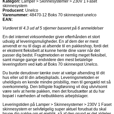
Kategori:
Lamper > Skinnesystemer > 230V 1 Faset
skinnesystem
Producent:
Unelco
Varenummer:
48470-12 Boks 70 skinnespot unelco
EAN:
Vurderet til
4.3
ud af 5 stjerner baseret på
6
anmeldelser
En del internet virksomheder giver efterhånden et stort
udvalg af leveringsmuligheder. En af dem der er mest
anvendt er nu til dags at afsende til en pakkeshop, fordi det
er ekstremt fleksibelt at kunne hente dine varer når det
passer dig bedst. Fragtmetoden er nemlig meget fleksibel,
samt mange gange endvidere den mest betalelige
leveringsform ved køb af Boks 70 skinnespot Unelco.
Du burde derudover tænke over at vælge afsending til dit
hus eller ud til din arbejdsplads. Leveringsmetoden er
uheldigvis en kende mindre prisbillig, men til gengæld ret så
overkommelig. Den billigste fragtløsning vil dog utvivlsomt
være selv at hente pakken, men det forudsætter at du har
bopæl i nærheden af netbutikkens arbejdslager.
Leveringstiden på Lamper > Skinnesystemer > 230V 1 Faset
skinnesystem er selvfølgelig super aktuel forudsat du skal
bruge din pakke om et øjeblik, så af den grund er det aldeles