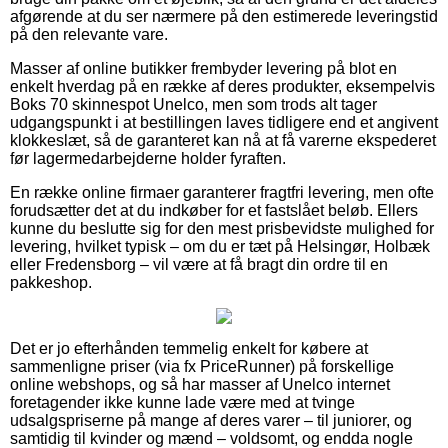
afgørende at du ser nærmere på den estimerede leveringstid
på den relevante vare.
Masser af online butikker frembyder levering på blot en
enkelt hverdag på en række af deres produkter, eksempelvis
Boks 70 skinnespot Unelco, men som trods alt tager
udgangspunkt i at bestillingen laves tidligere end et angivent
klokkeslæt, så de garanteret kan nå at få varerne ekspederet
før lagermedarbejderne holder fyraften.
En række online firmaer garanterer fragtfri levering, men ofte
forudsætter det at du indkøber for et fastslået beløb. Ellers
kunne du beslutte sig for den mest prisbevidste mulighed for
levering, hvilket typisk – om du er tæt på Helsingør, Holbæk
eller Fredensborg – vil være at få bragt din ordre til en
pakkeshop.
Det er jo efterhånden temmelig enkelt for købere at
sammenligne priser (via fx PriceRunner) på forskellige
online webshops, og så har masser af Unelco internet
foretagender ikke kunne lade være med at tvinge
udsalgspriserne på mange af deres varer – til juniorer, og
samtidig til kvinder og mænd – voldsomt, og endda nogle