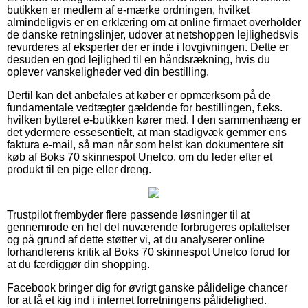
butikken er medlem af e-mærke ordningen, hvilket
almindeligvis er en erklæring om at online firmaet overholder
de danske retningslinjer, udover at netshoppen lejlighedsvis
revurderes af eksperter der er inde i lovgivningen. Dette er
desuden en god lejlighed til en håndsrækning, hvis du
oplever vanskeligheder ved din bestilling.
Dertil kan det anbefales at køber er opmærksom på de
fundamentale vedtægter gældende for bestillingen, f.eks.
hvilken bytteret e-butikken kører med. I den sammenhæng er
det ydermere essesentielt, at man stadigvæk gemmer ens
faktura e-mail, så man når som helst kan dokumentere sit
køb af Boks 70 skinnespot Unelco, om du leder efter et
produkt til en pige eller dreng.
Trustpilot frembyder flere passende løsninger til at
gennemrode en hel del nuværende forbrugeres opfattelser
og på grund af dette støtter vi, at du analyserer online
forhandlerens kritik af Boks 70 skinnespot Unelco forud for
at du færdiggør din shopping.
Facebook bringer dig for øvrigt ganske pålidelige chancer
for at få et kig ind i internet forretningens pålidelighed.