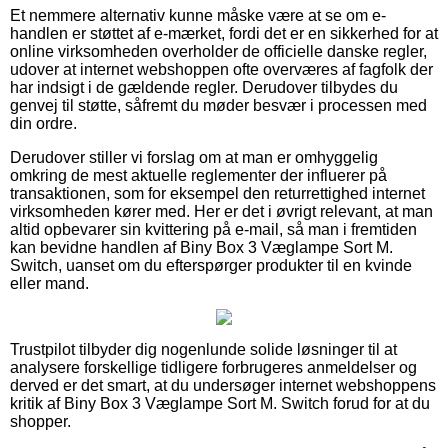
Et nemmere alternativ kunne måske være at se om e-
handlen er støttet af e-mærket, fordi det er en sikkerhed for at
online virksomheden overholder de officielle danske regler,
udover at internet webshoppen ofte overværes af fagfolk der
har indsigt i de gældende regler. Derudover tilbydes du
genvej til støtte, såfremt du møder besvær i processen med
din ordre.
Derudover stiller vi forslag om at man er omhyggelig
omkring de mest aktuelle reglementer der influerer på
transaktionen, som for eksempel den returrettighed internet
virksomheden kører med. Her er det i øvrigt relevant, at man
altid opbevarer sin kvittering på e-mail, så man i fremtiden
kan bevidne handlen af Biny Box 3 Væglampe Sort M.
Switch, uanset om du efterspørger produkter til en kvinde
eller mand.
Trustpilot tilbyder dig nogenlunde solide løsninger til at
analysere forskellige tidligere forbrugeres anmeldelser og
derved er det smart, at du undersøger internet webshoppens
kritik af Biny Box 3 Væglampe Sort M. Switch forud for at du
shopper.