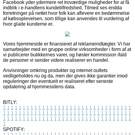
Facebook yder ydermere ret troværdige muligheder for at få
indblik i e-handlens kundetilfredshed. Tilmed ses endda
forretninger på nettet hvor folk kan aflevere en bedømmelse
af købsoplevelsen, som tillige kan anvendes til vurdering af
hvor glade kunderne er.
Vores hjemmeside er finansieret af reklameindtægter. Vi har
samarbejder med en gruppe online virksomheder i form af at
vi publicerer butikkernes varer, og høster kommission ifald
de personer vi sender videre realiserer en handel.
Anvisninger omkring produkter og internet outlets
vedligeholdes nu og da, men der gives ikke garantier imod
reguleringer der eventuelt er realiseret efter seneste
opdatering af hjemmesidens data.
BITLY:
1
1
1
1
1
1
1
1
1
1
1
1
1
1
1
1
1
1
1
1
1
1
1
1
1
1
1
1
1
1
1
1
1
1
1
1
1
1
1
1
1
1
1
1
1
1
1
1
1
1
1
1
1
1
1
1
1
1
1
1
1
1
1
1
1
1
1
1
1
1
1
1
1
1
1
1
1
1
1
1
1
1
1
1
1
1
1
1
1
1
1
1
1
1
1
1
1
1
1
1
SPOTIFY:
1
1
1
1
1
1
1
1
1
1
1
1
1
1
1
1
1
1
1
1
1
1
1
1
1
1
1
1
1
1
1
1
1