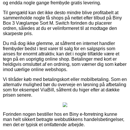
og endda nogle gange frembyde gratis levering.
Til gengæld kan det ikke desto mindre blive profitabelt at
sammenholde nogle få shops på nettet efter tilbud på Biny
Box 3 Væglampe Sort M. Switch forinden du placerer
ordren, således at du er velinformeret til at modtage den
skarpeste pris.
Du må dog ikke glemme, at såfremt en internet handler
frembyder bedst i test varer til salg for en salgspris som
anses for enormt attraktiv, kan det i nogle tilfælde være et
tegn på en uoprigtig online shop. Betalinger med kort er
heldigvis omsluttet af en ordning, som værner dig som køber
imod uærlige online webshops.
Vi tilråder køb med betalingskort eller mobilbetaling. Som en
alternativ mulighed bør du overveje en løsning på afbetaling
som for eksempel ViaBill, såfremt du higer efter at dække
prisen senere.
Forinden nogen bestiller hos en Biny e-forretning kunne
man helt sikkert betragte webbutikkens handelsbetingelser,
men det er typisk et omfattende arbejde.