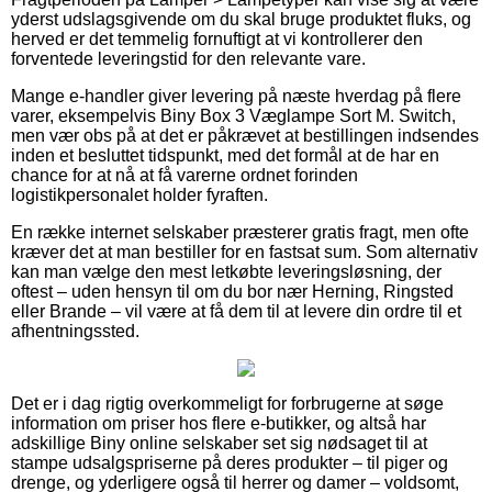
yderst udslagsgivende om du skal bruge produktet fluks, og
herved er det temmelig fornuftigt at vi kontrollerer den
forventede leveringstid for den relevante vare.
Mange e-handler giver levering på næste hverdag på flere
varer, eksempelvis Biny Box 3 Væglampe Sort M. Switch,
men vær obs på at det er påkrævet at bestillingen indsendes
inden et besluttet tidspunkt, med det formål at de har en
chance for at nå at få varerne ordnet forinden
logistikpersonalet holder fyraften.
En række internet selskaber præsterer gratis fragt, men ofte
kræver det at man bestiller for en fastsat sum. Som alternativ
kan man vælge den mest letkøbte leveringsløsning, der
oftest – uden hensyn til om du bor nær Herning, Ringsted
eller Brande – vil være at få dem til at levere din ordre til et
afhentningssted.
Det er i dag rigtig overkommeligt for forbrugerne at søge
information om priser hos flere e-butikker, og altså har
adskillige Biny online selskaber set sig nødsaget til at
stampe udsalgspriserne på deres produkter – til piger og
drenge, og yderligere også til herrer og damer – voldsomt,