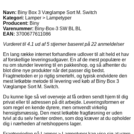
Navn:
Biny Box 3 Væglampe Sort M. Switch
Kategori:
Lamper > Lampetyper
Producent:
Biny
Varenummer:
Biny-Box-3 SW BL BL
EAN:
3700677611086
Vurderet til
4.1
ud af 5 stjerner baseret på
22
anmeldelser
En lang række internet forhandlere udlover til alt held et hav
af forskellige leveringsudgaver. En af de mest populære er
nu om stunder levering til en pakkeshop, og så afhenter du
blot dine nye produkter når det passer dig bedst.
Fragtmetoden er jo rigtig smertefri, og typisk endvidere den
mest letkøbte metode til levering ved køb af Biny Box 3
Væglampe Sort M. Switch.
Du kunne lige så vel overveje at få ordren sendt hjem til dig
privat eller til adressen på dit arbejde. Leveringsformen er
som regel en kende dyrere, men omvendt virkelig
hensigtsmæssig. Den mest letkøbte fragtløsning er uden
tvivl at du selv henter ordren, som dog kræver at du opholder
dig i nærheden af netshoppens lager.
Fragtperioden på Lamper > Lampetyper kan vise sig at være