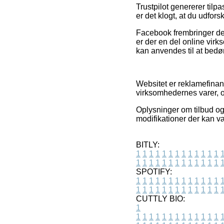
Trustpilot genererer tilp
er det klogt, at du udfor
Facebook frembringer deru
er der en del online vi
kan anvendes til at bed
Websitet er reklamefinan
virksomhedernes varer, og
Oplysninger om tilbud og
modifikationer der kan væ
BITLY:
1
1
1
1
1
1
1
1
1
1
1
1
1
1
1
1
1
1
1
1
1
1
1
1
1
1
SPOTIFY:
1
1
1
1
1
1
1
1
1
1
1
1
1
1
1
1
1
1
1
1
1
1
1
1
1
1
CUTTLY BIO:
1
1
1
1
1
1
1
1
1
1
1
1
1
1