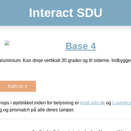
Interact SDU
Base 4
aluminium. Kan dreje vertikalt 30 grader og til siderne. Indbygge
Køb nu »
ps i øjeblikket inden for belysning er
AndLight.dk
og
Luxlight.
ing og prismatch på alle deres lamper.