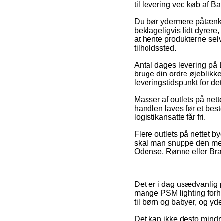
til levering ved køb af Ba
Du bør ydermere påtænke a
beklageligvis lidt dyrere
at hente produkterne selv
tilholdssted.
Antal dages levering på 
bruge din ordre øjeblikke
leveringstidspunkt for d
Masser af outlets på nett
handlen laves før et best
logistikansatte får fri.
Flere outlets på nettet by
skal man snuppe den mest
Odense, Rønne eller Bramm
Det er i dag usædvanlig pr
mange PSM lighting forha
til børn og babyer, og yd
Det kan ikke desto mindre