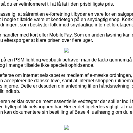
du er velinformeret til at få fat i den prisbilligste pris.
selig, at såfremt en e-forretning tilbyder en vare for en salgsp
et i nogle tilfælde være et kendetegn på en snydagtig shop. Kortkø
rdningen, som beskytter folk imod snydagtige internet foretagend
for handler med kort eller MobilePay. Som en anden løsning kan 
 du efterspørger at klare prisen over flere uger.
 på en PSM lighting webbutik behøver man de facto gennemgå 
 dog i mange tilfælde ikke specielt ophidsende.
t efterse om internet selskabet er medlem af e-mærke ordningen,
n accepterer de danske love, samt at internet shoppen rutinemæ
ingslinjerne. Dette er desuden din anledning til en håndsrækning, 
it indkøb.
beren er klar over de mest essentielle vedtægter der spiller ind 
 byttepolitik netshoppen har. Her er det ligeledes vigtigt, at 
den kan dokumentere sin bestilling af Base 4, uafhængig om du e