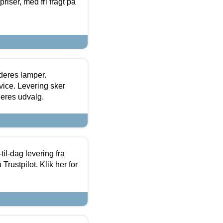
priser, med fri fragt på
 deres lamper.
ice. Levering sker
deres udvalg.
l-dag levering fra
Trustpilot. Klik her for