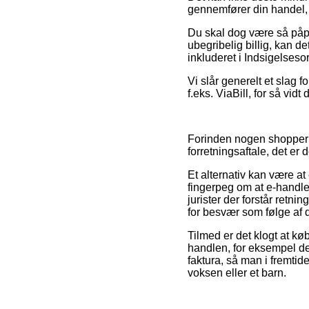
gennemfører din handel, så 
Du skal dog være så påpas
ubegribelig billig, kan d
inkluderet i Indsigelseso
Vi slår generelt et slag 
f.eks. ViaBill, for så vidt
Forinden nogen shopper
forretningsaftale, det er
Et alternativ kan være a
fingerpeg om at e-handle
jurister der forstår retn
for besvær som følge af d
Tilmed er det klogt at kø
handlen, for eksempel den
faktura, så man i fremti
voksen eller et barn.