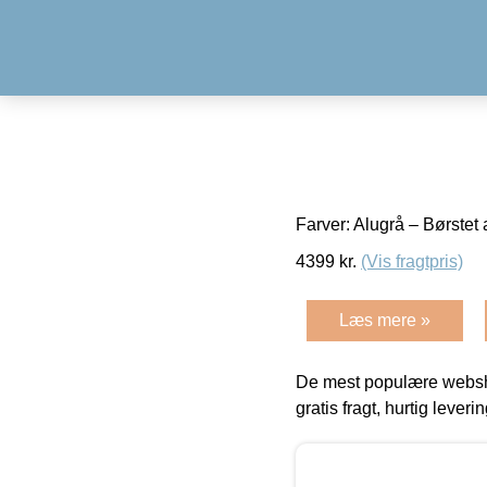
Farver: Alugrå – Børstet 
4399
kr.
(Vis fragtpris)
Læs mere »
De mest populære websho
gratis fragt, hurtig lever