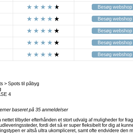
Besøg webshop
Besøg webshop
Besøg webshop
Besøg webshop
Besøg webshop
 > Spots til påbyg
g
ASE 4
jerner baseret på
35
anmeldelser
 nettet tilbyder efterhånden et stort udvalg af muligheder for fra
udleveringssteder, fordi det så er super fleksibelt for dig at kun
ingstypen er altså ultra ukompliceret, samt ofte endvidere den 