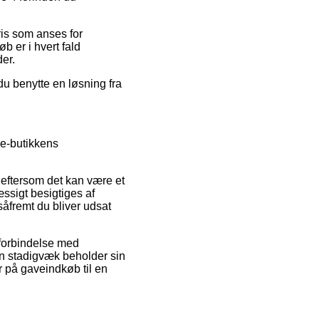
ris som anses for
b er i hvert fald
er.
du benytte en løsning fra
e-butikkens
 eftersom det kan være et
ssigt besigtiges af
såfremt du bliver udsat
i forbindelse med
man stadigvæk beholder sin
r på gaveindkøb til en