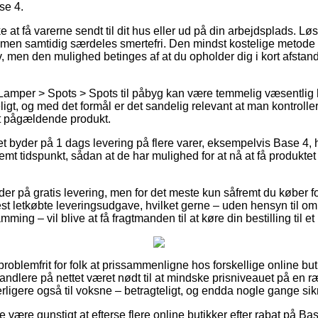
se 4.
t få varerne sendt til dit hus eller ud på din arbejdsplads. Løs
, men samtidig særdeles smertefri. Den mindst kostelige metode ti
, men den mulighed betinges af at du opholder dig i kort afstan
Lamper > Spots > Spots til påbyg kan være temmelig væsentlig 
ligt, og med det formål er det sandelig relevant at man kontrolle
et pågældende produkt.
et byder på 1 dags levering på flere varer, eksempelvis Base 4, hv
emt tidspunkt, sådan at de har mulighed for at nå at få produktet
der på gratis levering, men for det meste kun såfremt du køber for
 letkøbte leveringsudgave, hvilket gerne – uden hensyn til om
ing – vil blive at få fragtmanden til at køre din bestilling til e
oblemfrit for folk at prissammenligne hos forskellige online butik
ndlere på nettet været nødt til at mindske prisniveauet på en r
erligere også til voksne – betragteligt, og endda nogle gange si
 være gunstigt at efterse flere online butikker efter rabat på Ba