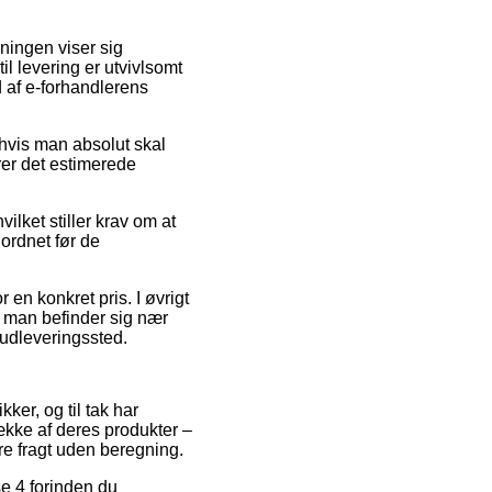
ningen viser sig
l levering er utvivlsomt
d af e-forhandlerens
hvis man absolut skal
rer det estimerede
ilket stiller krav om at
 ordnet før de
 en konkret pris. I øvrigt
 man befinder sig nær
t udleveringssted.
ker, og til tak har
ække af deres produkter –
kre fragt uden beregning.
se 4 forinden du