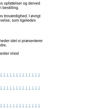
res opfattelser og derved
 bestilling.
s troværdighed. I øvrigt
evelse, som ligeledes
heder idet vi præsenterer
rdre.
antier imod
1
1
1
1
1
1
1
1
1
1
1
1
1
1
1
1
1
1
1
1
1
1
1
1
1
1
1
1
1
1
1
1
1
1
1
1
1
1
1