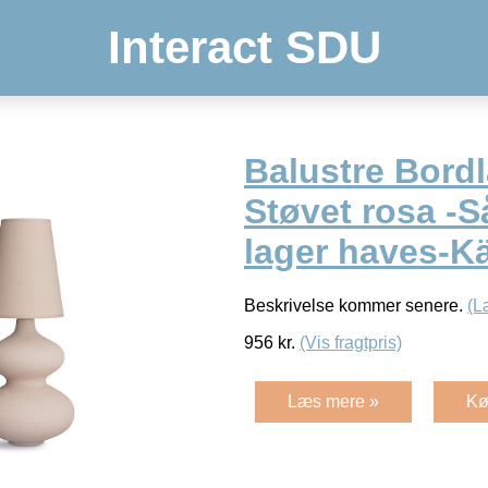
Interact SDU
Balustre Bord
Støvet rosa -
lager haves-K
Beskrivelse kommer senere.
(L
956
kr.
(Vis fragtpris)
Læs mere »
Kø