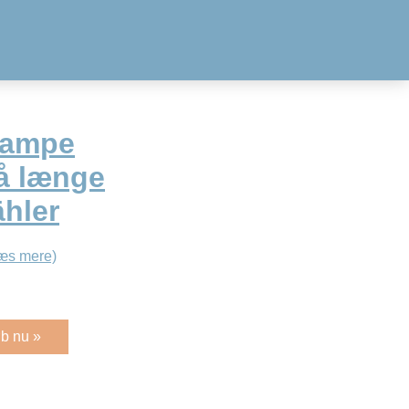
lampe
Så længe
ähler
æs mere)
b nu »