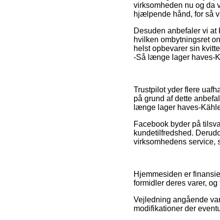
virksomheden nu og da vu
hjælpende hånd, for så vi
Desuden anbefaler vi at 
hvilken ombytningsret on
helst opbevarer sin kvit
-Så længe lager haves-Kä
Trustpilot yder flere ua
på grund af dette anbefa
længe lager haves-Kähler
Facebook byder på tilsvar
kundetilfredshed. Derud
virksomhedens service, so
Hjemmesiden er finansier
formidler deres varer, og 
Vejledning angående varer
modifikationer der event