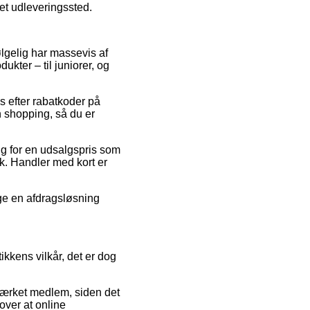
 et udleveringssted.
følgelig har massevis af
kter – til juniorer, og
s efter rabatkoder på
 shopping, så du er
alg for en udsalgspris som
k. Handler med kort er
uge en afdragsløsning
kkens vilkår, det er dog
mærket medlem, siden det
over at online