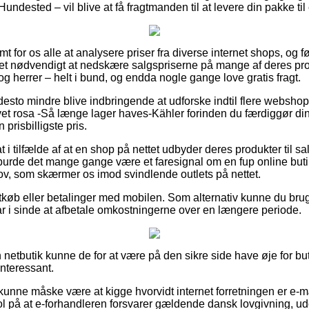
undested – vil blive at få fragtmanden til at levere din pakke til
mt for os alle at analysere priser fra diverse internet shops, og 
det nødvendigt at nedskære salgspriserne på mange af deres produ
og herrer – helt i bund, og endda nogle gange love gratis fragt.
desto mindre blive indbringende at udforske indtil flere webshop
t rosa -Så længe lager haves-Kähler forinden du færdiggør din
 prisbilligste pris.
i tilfælde af at en shop på nettet udbyder deres produkter til s
burde det mange gange være et faresignal om en fup online buti
lov, som skærmer os imod svindlende outlets på nettet.
rtkøb eller betalinger med mobilen. Som alternativ kunne du br
har i sinde at afbetale omkostningerne over en længere periode.
etbutik kunne de for at være på den sikre side have øje for buti
interessant.
unne måske være at kigge hvorvidt internet forretningen er e-
ol på at e-forhandleren forsvarer gældende dansk lovgivning, ud