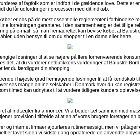
rderes af fagfolk som er indført i de gældende love. Dette er en
dt du får udfordringer i processen med dit indkøb.
køber er obs på de mest essentielle reglementer i forbindelse me
line forretningen garanterer. I den sammenhæng er det tillige r
tering på e-mail, så man fremadrettet kan bevise købet af Balust
hler, uden hensyn til om du shopper til en dame eller herre.
fhængige løsninger til at se nøjere på flere forhenværende kons
les det, at du vurderer netbutikkens vurderinger af Balustre Bor
 før du færdiggør din shopping.
ende i højeste grad fremragende løsninger til at få kendskab til 
over ses mange online selskaber i Danmark hvor du kan registr
m tilmed kan udnyttes til at vurdere tidligere kunders oplevelse
et af indtægter fra annoncer. Vi arbejder tæt sammen med mass
tjener provision i tilfælde af at en af vores brugere foretager en b
 og internet firmaer ajourføres rutinemæssigt, men vi påtager o
uelt er lavet siden vi sidste gang opdaterede de anvendte oplysn