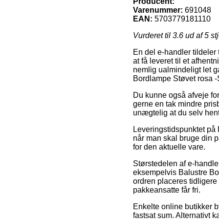
Producent:
Varenummer:
691048
EAN:
5703779181110
Vurderet til
3.6
ud af 5 st
En del e-handler tildeler 
at få leveret til et afhen
nemlig ualmindeligt let 
Bordlampe Støvet rosa -
Du kunne også afveje for 
gerne en tak mindre prisb
unægtelig at du selv hent
Leveringstidspunktet på 
når man skal bruge din pa
for den aktuelle vare.
Størstedelen af e-handle
eksempelvis Balustre Bo
ordren placeres tidligere 
pakkeansatte får fri.
Enkelte online butikker b
fastsat sum. Alternativt