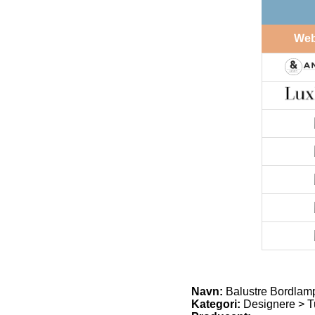
We
Navn:
Balustre Bordlamp
Kategori:
Designere > T