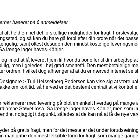
jerner baseret på
6
anmeldelser
til alt held en hel del forskellige muligheder for fragt. Førsteval
tningssted, og så kan du bare gå forbi efter din ordre når det pas
gængelig, samt oftest desuden den mindst kostelige leveringsmo
Så længe lager haves-Kähler.
og imod at få leveret hjem til hvor du bor eller til din arbejdspl
illig, men ligeledes i høj grad smertefri. Den mest betalelige met
er ordren, hvilket dog afhænger af at du er nærved internet sels
Designere > Turi Heisselberg Pedersen kan vise sig at være ual
kke om kort tid, så herved er det bestemt centralt at vi kontrolle
r reklamerer med levering på blot en enkelt hverdag på mange a
rdlampe Støvet rosa -Så længe lager haves-Kähler, men som imid
end et nøjagtigt tidspunkt, således at de kan nå at få de nye vare
yder på gratis fragt, men for det meste er det under forudsætning
 kan man gribe den mest letkøbte form for fragt, som mange gan