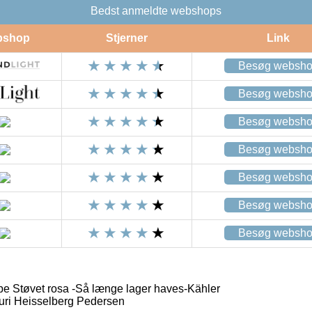
Bedst anmeldte webshops
bshop
Stjerner
Link
Besøg websh
Besøg websh
Besøg websh
Besøg websh
Besøg websh
Besøg websh
Besøg websh
e Støvet rosa -Så længe lager haves-Kähler
uri Heisselberg Pedersen