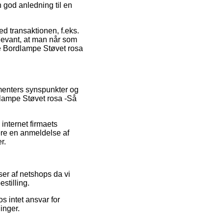
 god anledning til en
d transaktionen, f.eks.
elevant, at man når som
re Bordlampe Støvet rosa
umenters synspunkter og
dlampe Støvet rosa -Så
internet firmaets
ere en anmeldelse af
r.
er af netshops da vi
estilling.
s intet ansvar for
inger.