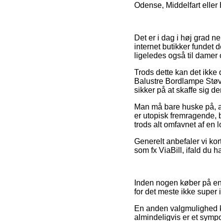
Odense, Middelfart eller H
Det er i dag i høj grad ne
internet butikker fundet 
ligeledes også til damer 
Trods dette kan det ikke 
Balustre Bordlampe Støve
sikker på at skaffe sig den
Man må bare huske på, at 
er utopisk fremragende, 
trods alt omfavnet af en 
Generelt anbefaler vi ko
som fx ViaBill, ifald du 
Inden nogen køber på en n
for det meste ikke super 
En anden valgmulighed k
almindeligvis er et symp