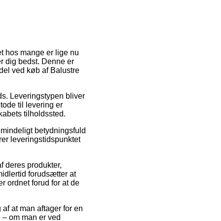
get hos mange er lige nu
ser dig bedst. Denne er
del ved køb af Balustre
ads. Leveringstypen bliver
ode til levering er
kabets tilholdssted.
mindeligt betydningsfuld
rer leveringstidspunktet
f deres produkter,
lertid forudsætter at
r ordnet forud for at de
 af at man aftager for en
ge – om man er ved