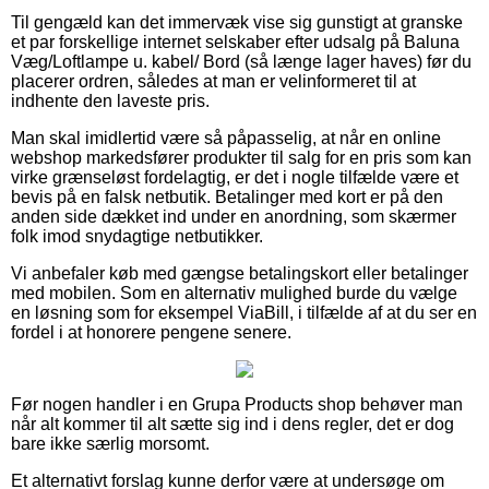
Til gengæld kan det immervæk vise sig gunstigt at granske
et par forskellige internet selskaber efter udsalg på Baluna
Væg/Loftlampe u. kabel/ Bord (så længe lager haves) før du
placerer ordren, således at man er velinformeret til at
indhente den laveste pris.
Man skal imidlertid være så påpasselig, at når en online
webshop markedsfører produkter til salg for en pris som kan
virke grænseløst fordelagtig, er det i nogle tilfælde være et
bevis på en falsk netbutik. Betalinger med kort er på den
anden side dækket ind under en anordning, som skærmer
folk imod snydagtige netbutikker.
Vi anbefaler køb med gængse betalingskort eller betalinger
med mobilen. Som en alternativ mulighed burde du vælge
en løsning som for eksempel ViaBill, i tilfælde af at du ser en
fordel i at honorere pengene senere.
Før nogen handler i en Grupa Products shop behøver man
når alt kommer til alt sætte sig ind i dens regler, det er dog
bare ikke særlig morsomt.
Et alternativt forslag kunne derfor være at undersøge om