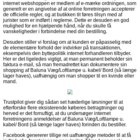
internet webshoppen er medlem af e-mærke ordningen, som
generelt er en angivelse af at online forretningen accepterer
de officielle regler, og at butikken tit føres tilsyn med af
jurister som er indført i reglerne. Dette er desuden en god
mulighed for en hjælpende hånd, når du skulle få
vanskeligheder i forbindelse med din bestilling.
Desuden stiller vi forslag om at kunden er påpasselig med
de elementære forhold der indvirker på transaktionen,
eksempelvis den byttepolitik internet forhandleren tilbyder.
Her er det ligeledes vigtigt, at man permanent beholder sin
faktura e-mail, så man fremadrettet kan dokumentere sin
shopping af Baluna Væg/Loftlampe u. kabel/ Bord (så længe
lager haves), uafhængig om man shopper til en kvinde eller
mand.
Trustpilot giver dig sådan set hæderlige løsninger til at
efterforske flere eksisterende køberes betragtninger og
herved er det fornuftigt, at du undersøger internet
forretningens anmeldelser af Baluna Væg/Loftlampe u.
kabel/ Bord (så længe lager haves) forinden du bestiller.
Facebook genererer tillige ret uafhængige metoder til at få