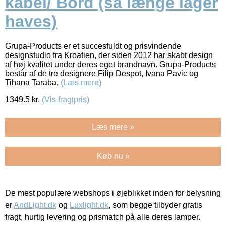
kabel/ Bord (så længe lager
haves)
Grupa-Products er et succesfuldt og prisvindende
designstudio fra Kroatien, der siden 2012 har skabt design
af høj kvalitet under deres eget brandnavn. Grupa-Products
består af de tre designere Filip Despot, Ivana Pavic og
Tihana Taraba,
(Læs mere)
1349.5
kr.
(Vis fragtpris)
Læs mere »
Køb nu »
De mest populære webshops i øjeblikket inden for belysning
er
AndLight.dk
og
Luxlight.dk
, som begge tilbyder gratis
fragt, hurtig levering og prismatch på alle deres lamper.