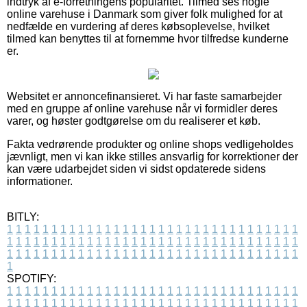
indtryk af e-forretningens popularitet. Tilmed ses nogle
online varehuse i Danmark som giver folk mulighed for at
nedfælde en vurdering af deres købsoplevelse, hvilket
tilmed kan benyttes til at fornemme hvor tilfredse kunderne
er.
Websitet er annoncefinansieret. Vi har faste samarbejder
med en gruppe af online varehuse når vi formidler deres
varer, og høster godtgørelse om du realiserer et køb.
Fakta vedrørende produkter og online shops vedligeholdes
jævnligt, men vi kan ikke stilles ansvarlig for korrektioner der
kan være udarbejdet siden vi sidst opdaterede sidens
informationer.
BITLY:
1
1
1
1
1
1
1
1
1
1
1
1
1
1
1
1
1
1
1
1
1
1
1
1
1
1
1
1
1
1
1
1
1
1
1
1
1
1
1
1
1
1
1
1
1
1
1
1
1
1
1
1
1
1
1
1
1
1
1
1
1
1
1
1
1
1
1
1
1
1
1
1
1
1
1
1
1
1
1
1
1
1
1
1
1
1
1
1
1
1
1
1
1
1
1
1
1
1
1
1
SPOTIFY:
1
1
1
1
1
1
1
1
1
1
1
1
1
1
1
1
1
1
1
1
1
1
1
1
1
1
1
1
1
1
1
1
1
1
1
1
1
1
1
1
1
1
1
1
1
1
1
1
1
1
1
1
1
1
1
1
1
1
1
1
1
1
1
1
1
1