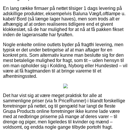
En lang række firmaer på nettet tilsiger 1 dags levering på
adskillige produkter, eksempelvis Baluna Væg/Loftlampe u.
kabel/ Bord (så længe lager haves), men som trods alt er
afhængig af at orden realiseres tidligere end et givent
klokkeslæt, så de har mulighed for at nå at få pakken fikset
inden de lageransatte har fyraften.
Nogle enkelte online outlets byder på fragtfri levering, men
typisk er det under betingelse af at man aftager for en
konkret pris. Som alternativ kunne man beslutte sig for den
mest betalelige mulighed for fragt, som tit – uden hensyn til
om man opholder sig i Kolding, Nyborg eller Hundested – vil
være at få fragtmanden til at bringe varerne til et
afhentningssted.
Det har vist sig at være meget praktisk for alle at
sammenligne priser (via fx PriceRunner) i blandt forskellige
forretninger på nettet, og til gengæld har langt de fleste
Grupa Products online forretninger ikke kunne lade være
med at nedbringe priserne på mange af deres varer – til
drenge og piger, men ligeledes til kvinder og mænd –
voldsomt, og endda nogle gange tilbyde portofri fragt.