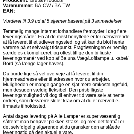
Producent:
Grupa Products
Varenummer:
BA-CW / BA-TW
EAN:
Vurderet til
3.9
ud af 5 stjerner baseret på
3
anmeldelser
Temmelig mange internet forhandlere frembyder i dag flere
leveringsmåder. En af de mest benyttede er for nærværende
at få leveret til et udleveringssted, og så kan du blot hente
varerne på et selvvalgt tidspunkt. Fragtløsningen er nemlig
særdeles ukompliceret, og oftest tillige den billigste
leveringsmanér ved køb af Baluna Væg/Loftlampe u. kabel/
Bord (så længe lager haves).
Du burde lige så vel overveje at få leveret til din
hjemmeadresse eller til adressen hvor du arbejder.
Muligheden er mange gange en sjat mere omkostningsfuld,
men desuden vældig fleksibel. Den prisbilligste
leveringsmulighed vil dog til enhver tid være selv at hente
ordren, som desværre stiller krav om at du er nærved e-
firmaets tilholdssted.
Antal dages levering på Alle Lamper er super væsentlig
såfremt man behøver pakken straks, og med det formål er
det selvfølgelig afgørende at du gransker den anslåede
leveringstid på den aktuelle vare.