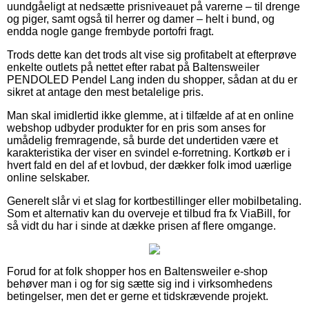
uundgåeligt at nedsætte prisniveauet på varerne – til drenge
og piger, samt også til herrer og damer – helt i bund, og
endda nogle gange frembyde portofri fragt.
Trods dette kan det trods alt vise sig profitabelt at efterprøve
enkelte outlets på nettet efter rabat på Baltensweiler
PENDOLED Pendel Lang inden du shopper, sådan at du er
sikret at antage den mest betalelige pris.
Man skal imidlertid ikke glemme, at i tilfælde af at en online
webshop udbyder produkter for en pris som anses for
umådelig fremragende, så burde det undertiden være et
karakteristika der viser en svindel e-forretning. Kortkøb er i
hvert fald en del af et lovbud, der dækker folk imod uærlige
online selskaber.
Generelt slår vi et slag for kortbestillinger eller mobilbetaling.
Som et alternativ kan du overveje et tilbud fra fx ViaBill, for
så vidt du har i sinde at dække prisen af flere omgange.
Forud for at folk shopper hos en Baltensweiler e-shop
behøver man i og for sig sætte sig ind i virksomhedens
betingelser, men det er gerne et tidskrævende projekt.