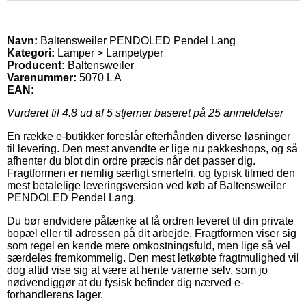
Navn:
Baltensweiler PENDOLED Pendel Lang
Kategori:
Lamper > Lampetyper
Producent:
Baltensweiler
Varenummer:
5070 L A
EAN:
Vurderet til
4.8
ud af 5 stjerner baseret på
25
anmeldelser
En række e-butikker foreslår efterhånden diverse løsninger
til levering. Den mest anvendte er lige nu pakkeshops, og så
afhenter du blot din ordre præcis når det passer dig.
Fragtformen er nemlig særligt smertefri, og typisk tilmed den
mest betalelige leveringsversion ved køb af Baltensweiler
PENDOLED Pendel Lang.
Du bør endvidere påtænke at få ordren leveret til din private
bopæl eller til adressen på dit arbejde. Fragtformen viser sig
som regel en kende mere omkostningsfuld, men lige så vel
særdeles fremkommelig. Den mest letkøbte fragtmulighed vil
dog altid vise sig at være at hente varerne selv, som jo
nødvendiggør at du fysisk befinder dig nærved e-
forhandlerens lager.