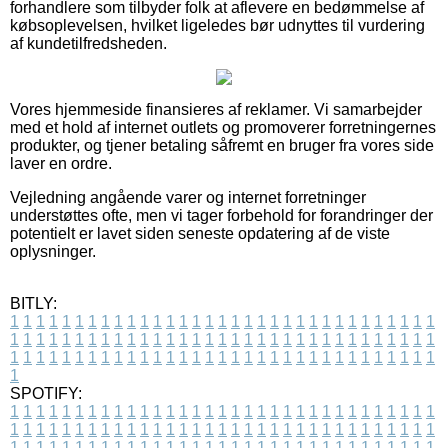
forhandlere som tilbyder folk at aflevere en bedømmelse af
købsoplevelsen, hvilket ligeledes bør udnyttes til vurdering
af kundetilfredsheden.
Vores hjemmeside finansieres af reklamer. Vi samarbejder
med et hold af internet outlets og promoverer forretningernes
produkter, og tjener betaling såfremt en bruger fra vores side
laver en ordre.
Vejledning angående varer og internet forretninger
understøttes ofte, men vi tager forbehold for forandringer der
potentielt er lavet siden seneste opdatering af de viste
oplysninger.
BITLY:
1
1
1
1
1
1
1
1
1
1
1
1
1
1
1
1
1
1
1
1
1
1
1
1
1
1
1
1
1
1
1
1
1
1
1
1
1
1
1
1
1
1
1
1
1
1
1
1
1
1
1
1
1
1
1
1
1
1
1
1
1
1
1
1
1
1
1
1
1
1
1
1
1
1
1
1
1
1
1
1
1
1
1
1
1
1
1
1
1
1
1
1
1
1
1
1
1
1
1
1
SPOTIFY:
1
1
1
1
1
1
1
1
1
1
1
1
1
1
1
1
1
1
1
1
1
1
1
1
1
1
1
1
1
1
1
1
1
1
1
1
1
1
1
1
1
1
1
1
1
1
1
1
1
1
1
1
1
1
1
1
1
1
1
1
1
1
1
1
1
1
1
1
1
1
1
1
1
1
1
1
1
1
1
1
1
1
1
1
1
1
1
1
1
1
1
1
1
1
1
1
1
1
1