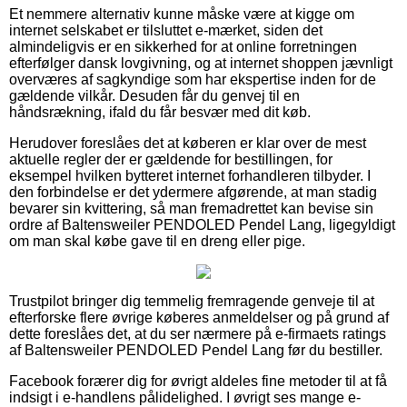
Et nemmere alternativ kunne måske være at kigge om
internet selskabet er tilsluttet e-mærket, siden det
almindeligvis er en sikkerhed for at online forretningen
efterfølger dansk lovgivning, og at internet shoppen jævnligt
overværes af sagkyndige som har ekspertise inden for de
gældende vilkår. Desuden får du genvej til en
håndsrækning, ifald du får besvær med dit køb.
Herudover foreslåes det at køberen er klar over de mest
aktuelle regler der er gældende for bestillingen, for
eksempel hvilken bytteret internet forhandleren tilbyder. I
den forbindelse er det ydermere afgørende, at man stadig
bevarer sin kvittering, så man fremadrettet kan bevise sin
ordre af Baltensweiler PENDOLED Pendel Lang, ligegyldigt
om man skal købe gave til en dreng eller pige.
Trustpilot bringer dig temmelig fremragende genveje til at
efterforske flere øvrige køberes anmeldelser og på grund af
dette foreslåes det, at du ser nærmere på e-firmaets ratings
af Baltensweiler PENDOLED Pendel Lang før du bestiller.
Facebook forærer dig for øvrigt aldeles fine metoder til at få
indsigt i e-handlens pålidelighed. I øvrigt ses mange e-