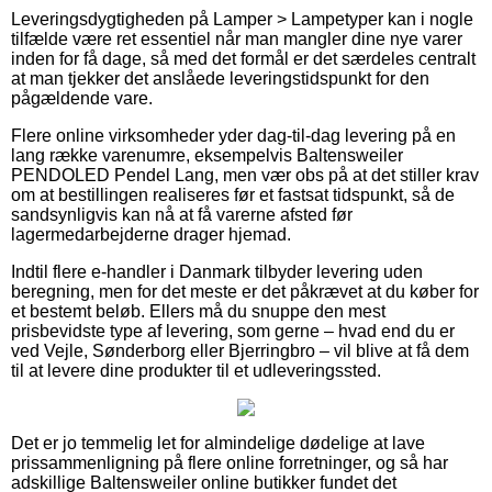
Leveringsdygtigheden på Lamper > Lampetyper kan i nogle
tilfælde være ret essentiel når man mangler dine nye varer
inden for få dage, så med det formål er det særdeles centralt
at man tjekker det anslåede leveringstidspunkt for den
pågældende vare.
Flere online virksomheder yder dag-til-dag levering på en
lang række varenumre, eksempelvis Baltensweiler
PENDOLED Pendel Lang, men vær obs på at det stiller krav
om at bestillingen realiseres før et fastsat tidspunkt, så de
sandsynligvis kan nå at få varerne afsted før
lagermedarbejderne drager hjemad.
Indtil flere e-handler i Danmark tilbyder levering uden
beregning, men for det meste er det påkrævet at du køber for
et bestemt beløb. Ellers må du snuppe den mest
prisbevidste type af levering, som gerne – hvad end du er
ved Vejle, Sønderborg eller Bjerringbro – vil blive at få dem
til at levere dine produkter til et udleveringssted.
Det er jo temmelig let for almindelige dødelige at lave
prissammenligning på flere online forretninger, og så har
adskillige Baltensweiler online butikker fundet det