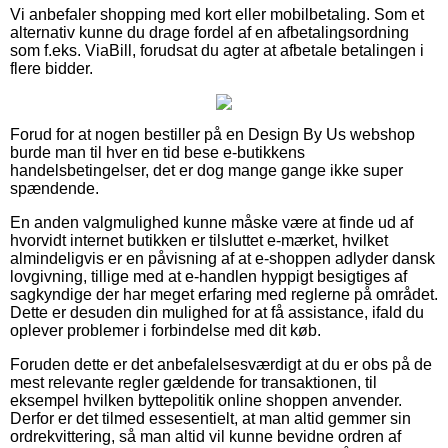
Vi anbefaler shopping med kort eller mobilbetaling. Som et
alternativ kunne du drage fordel af en afbetalingsordning
som f.eks. ViaBill, forudsat du agter at afbetale betalingen i
flere bidder.
Forud for at nogen bestiller på en Design By Us webshop
burde man til hver en tid bese e-butikkens
handelsbetingelser, det er dog mange gange ikke super
spændende.
En anden valgmulighed kunne måske være at finde ud af
hvorvidt internet butikken er tilsluttet e-mærket, hvilket
almindeligvis er en påvisning af at e-shoppen adlyder dansk
lovgivning, tillige med at e-handlen hyppigt besigtiges af
sagkyndige der har meget erfaring med reglerne på området.
Dette er desuden din mulighed for at få assistance, ifald du
oplever problemer i forbindelse med dit køb.
Foruden dette er det anbefalelsesværdigt at du er obs på de
mest relevante regler gældende for transaktionen, til
eksempel hvilken byttepolitik online shoppen anvender.
Derfor er det tilmed essesentielt, at man altid gemmer sin
ordrekvittering, så man altid vil kunne bevidne ordren af