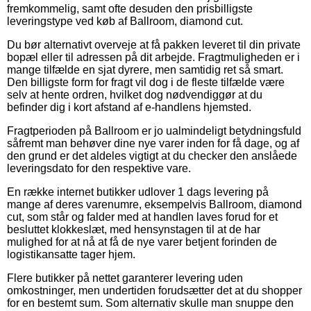
fremkommelig, samt ofte desuden den prisbilligste
leveringstype ved køb af Ballroom, diamond cut.
Du bør alternativt overveje at få pakken leveret til din private
bopæl eller til adressen på dit arbejde. Fragtmuligheden er i
mange tilfælde en sjat dyrere, men samtidig ret så smart.
Den billigste form for fragt vil dog i de fleste tilfælde være
selv at hente ordren, hvilket dog nødvendiggør at du
befinder dig i kort afstand af e-handlens hjemsted.
Fragtperioden på Ballroom er jo ualmindeligt betydningsfuld
såfremt man behøver dine nye varer inden for få dage, og af
den grund er det aldeles vigtigt at du checker den anslåede
leveringsdato for den respektive vare.
En række internet butikker udlover 1 dags levering på
mange af deres varenumre, eksempelvis Ballroom, diamond
cut, som står og falder med at handlen laves forud for et
besluttet klokkeslæt, med hensynstagen til at de har
mulighed for at nå at få de nye varer betjent forinden de
logistikansatte tager hjem.
Flere butikker på nettet garanterer levering uden
omkostninger, men undertiden forudsætter det at du shopper
for en bestemt sum. Som alternativ skulle man snuppe den