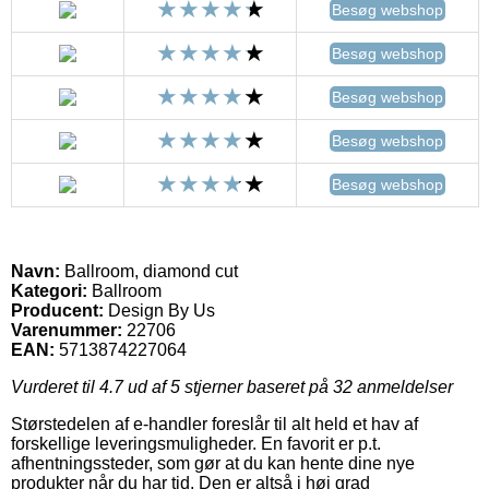
Besøg webshop
Besøg webshop
Besøg webshop
Besøg webshop
Besøg webshop
Navn:
Ballroom, diamond cut
Kategori:
Ballroom
Producent:
Design By Us
Varenummer:
22706
EAN:
5713874227064
Vurderet til
4.7
ud af 5 stjerner baseret på
32
anmeldelser
Størstedelen af e-handler foreslår til alt held et hav af
forskellige leveringsmuligheder. En favorit er p.t.
afhentningssteder, som gør at du kan hente dine nye
produkter når du har tid. Den er altså i høj grad