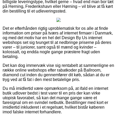
billigste leveringstype, hvilket gerne – hvad end man bor tæt
på Herning, Frederikshavn eller Hørning – vil blive at få kørt
din bestilling til et udleveringssted.
Det er efterhånden rigtig uproblematisk for os alle at finde
information om priser på tværs af internet firmaer i Danmark,
og med det motiv har en hel del Design By Us internet
webshops set sig tvunget til at nedbringe priserne på deres
varer – til juniorer, samt også til mænd og kvinder –
kolossalt, og endda nogle gange præstere fragt uden
betaling.
Det kan dog immervæk vise sig rentabelt at sammenligne en
række online webshops efter rabatkoder på Ballroom,
diamond cut inden du gennemfører dit køb, sådan at du er
tryg ved at få fat i den mest betalelige pris.
Du må imidlertid være opmærksom på, at ifald en internet
butik udlover bedst i test varer til en pris der kan virke
utopisk favorabel, så kan det mange gange være et
faresignal om en svindel netbutik. Bestillinger med kort er
imidlertid inkluderet i et regelsæt, hvilket bistår køberen
imod falske internet forhandlere.