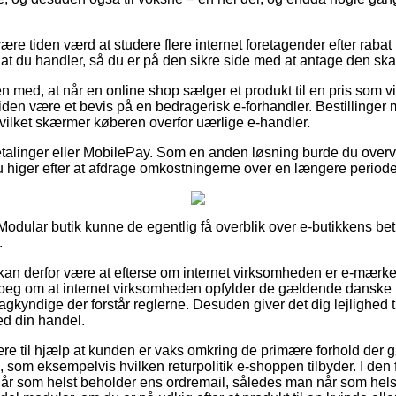
e tiden værd at studere flere internet foretagender efter raba
at du handler, så du er på den sikre side med at antage den ska
 med, at når en online shop sælger et produkt til en pris som v
tiden være et bevis på en bedragerisk e-forhandler. Bestillinger 
hvilket skærmer køberen overfor uærlige e-handler.
betalinger eller MobilePay. Som en anden løsning burde du overvej
du higer efter at afdrage omkostningerne over en længere periode
Modular butik kunne de egentlig få overblik over e-butikkens bet
.
n derfor være at efterse om internet virksomheden er e-mærke ti
erpeg om at internet virksomheden opfylder de gældende danske 
 sagkyndige der forstår reglerne. Desuden giver det dig lejlighed til
d din handel.
re til hjælp at kunden er vaks omkring de primære forhold der 
som eksempelvis hvilken returpolitik e-shoppen tilbyder. I den 
når som helst beholder ens ordremail, således man når som hels