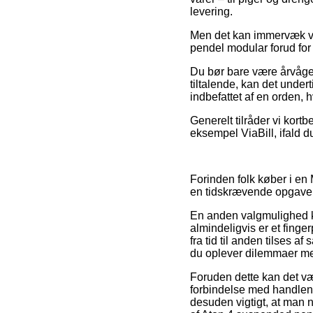
levering.
Men det kan immervæk vær
pendel modular forud for 
Du bør bare være årvågen
tiltalende, kan det under
indbefattet af en orden, 
Generelt tilråder vi kort
eksempel ViaBill, ifald 
Forinden folk køber i en 
en tidskrævende opgave
En anden valgmulighed ka
almindeligvis er et fing
fra tid til anden tilses af
du oplever dilemmaer me
Foruden dette kan det væ
forbindelse med handlen, 
desuden vigtigt, at man 