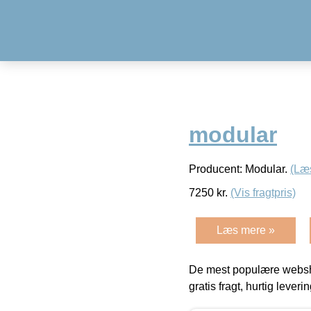
modular
Producent: Modular.
(Læ
7250
kr.
(Vis fragtpris)
Læs mere »
De mest populære websho
gratis fragt, hurtig lever