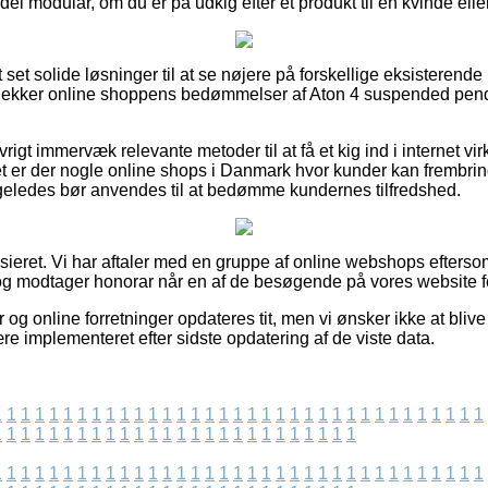
l modular, om du er på udkig efter et produkt til en kvinde ell
ort set solide løsninger til at se nøjere på forskellige eksisteren
u tjekker online shoppens bedømmelser af Aton 4 suspended pend
igt immervæk relevante metoder til at få et kig ind i internet 
t er der nogle online shops i Danmark hvor kunder kan frembrin
igeledes bør anvendes til at bedømme kundernes tilfredshed.
sieret. Vi har aftaler med en gruppe af online webshops eftersom
g modtager honorar når en af de besøgende på vores website fo
og online forretninger opdateres tit, men vi ønsker ikke at blive s
re implementeret efter sidste opdatering af de viste data.
1
1
1
1
1
1
1
1
1
1
1
1
1
1
1
1
1
1
1
1
1
1
1
1
1
1
1
1
1
1
1
1
1
1
1
1
1
1
1
1
1
1
1
1
1
1
1
1
1
1
1
1
1
1
1
1
1
1
1
1
1
1
1
1
1
1
1
1
1
1
1
1
1
1
1
1
1
1
1
1
1
1
1
1
1
1
1
1
1
1
1
1
1
1
1
1