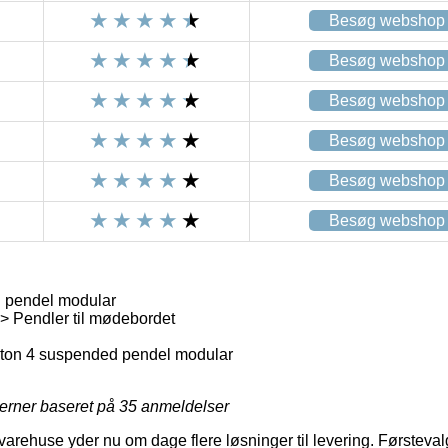
Besøg webshop
Besøg webshop
Besøg webshop
Besøg webshop
Besøg webshop
Besøg webshop
 pendel modular
> Pendler til mødebordet
ton 4 suspended pendel modular
jerner baseret på
35
anmeldelser
rehuse yder nu om dage flere løsninger til levering. Førsteval