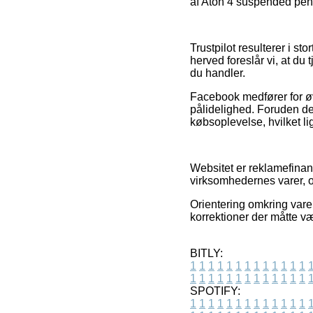
af Aton 4 suspended pende
Trustpilot resulterer i st
herved foreslår vi, at d
du handler.
Facebook medfører for øvr
pålidelighed. Foruden de
købsoplevelse, hvilket l
Websitet er reklamefinan
virksomhedernes varer, o
Orientering omkring varer 
korrektioner der måtte væ
BITLY:
1
1
1
1
1
1
1
1
1
1
1
1
1
1
1
1
1
1
1
1
1
1
1
1
1
1
SPOTIFY:
1
1
1
1
1
1
1
1
1
1
1
1
1