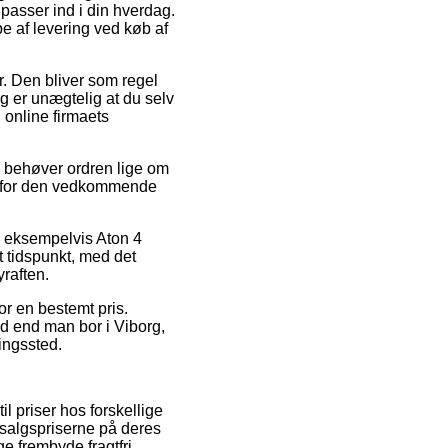
passer ind i din hverdag.
e af levering ved køb af
er. Den bliver som regel
g er unægtelig at du selv
 online firmaets
u behøver ordren lige om
id for den vedkommende
r, eksempelvis Aton 4
t tidspunkt, med det
raften.
or en bestemt pris.
vad end man bor i Viborg,
ningssted.
l priser hos forskellige
 salgspriserne på deres
e frembyde fragtfri