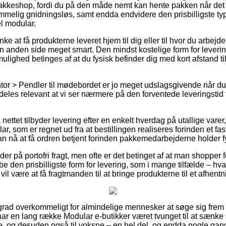
n pakkeshop, fordi du på den måde nemt kan hente pakken når det 
mmelig gnidningsløs, samt endda endvidere den prisbilligste typ
l modular.
e at få produkterne leveret hjem til dig eller til hvor du arbejd
n anden side meget smart. Den mindst kostelige form for leverin
lighed betinges af at du fysisk befinder dig med kort afstand til
tor > Pendler til mødebordet er jo meget udslagsgivende når d
ærdeles relevant at vi ser nærmere på den forventede leveringst
nettet tilbyder levering efter en enkelt hverdag på utallige vare
 som er regnet ud fra at bestillingen realiseres forinden et fas
an nå at få ordren betjent forinden pakkemedarbejderne holder fy
der på portofri fragt, men ofte er det betinget af at man shopper f
ibe den prisbilligste form for levering, som i mange tilfælde – h
vil være at få fragtmanden til at bringe produkterne til et afhent
grad overkommeligt for almindelige mennesker at søge sig frem ti
har en lang række Modular e-butikker været tvunget til at sænke
ge, og desuden også til voksne – en hel del, og endda nogle gang