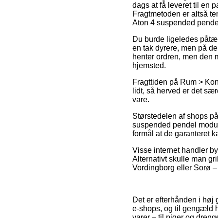
dags at få leveret til e
Fragtmetoden er altså te
Aton 4 suspended pende
Du burde ligeledes påtænk
en tak dyrere, men på de
henter ordren, men den mu
hjemsted.
Fragttiden på Rum > Kon
lidt, så herved er det s
vare.
Størstedelen af shops på 
suspended pendel modular,
formål at de garanteret k
Visse internet handler by
Alternativt skulle man gr
Vordingborg eller Sorø – 
Det er efterhånden i høj 
e-shops, og til gengæld 
varer – til piger og dren