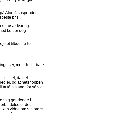
t på Aton 4 suspended
rpeste pris.
irker usædvanlig
med kort er dog
e et tilbud fra for
.
ingelser, men det er bare
lsluttet, da det
regler, og at netshoppen
 at få bistand, for så vidt
gør sig gældende i
forbindelse er det
t kan vidne om sin ordre