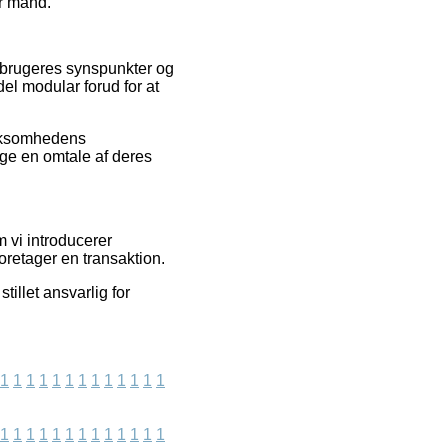
er mand.
de brugeres synspunkter og
el modular forud for at
virksomhedens
ge en omtale af deres
 vi introducerer
retager en transaktion.
tillet ansvarlig for
1
1
1
1
1
1
1
1
1
1
1
1
1
1
1
1
1
1
1
1
1
1
1
1
1
1