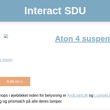
Interact SDU
Aton 4 suspen
s mere)
Køb nu »
ps i øjeblikket inden for belysning er
AndLight.dk
og
Luxlight.
ing og prismatch på alle deres lamper.