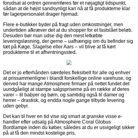
forudsat at ordren gennemføres før et nøjagtigt tidspunkt,
sådan at de højst sandsynligt kan nå at få produkterne klar
før lagerpersonalet drager hjemad.
Flere e-butikker byder på fragt uden omkostninger, men
undertiden afkræver det at du shopper for et fastslået beløb.
Desuden bør man udse dig den mest letkøbte
leveringsløsning, der gerne – uafhængig om du befinder sig
tæt på Køge, Slagelse eller Aars – vil blive at få kørt
produkterne til et afhentningssted.
Det er jo efterhånden særdeles fleksibelt for alle og enhver
at prissammenligne i blandt forskellige online varehuse, og
derved har mange Atmosphere firmaer på nettet fundet det
uundgåeligt at stampe salgspriserne på en række af deres
varer – til babyer og børn, og samtidig også til damer og
herrer – drastisk, og endda nogle gange tilbyde levering
uden gebyr.
Det kan til hver en tid vise sig smart at granske visse e-
handler efter udsalg på Atmosphere Coral Globus
Bordlampe inden du køber, således at du er usvigeligt sikker
på at få den mindst kostelige pris.