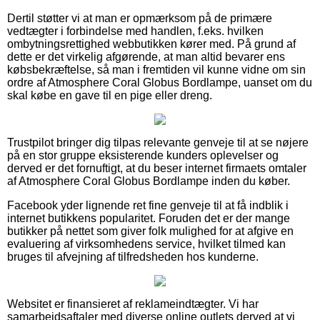
Dertil støtter vi at man er opmærksom på de primære
vedtægter i forbindelse med handlen, f.eks. hvilken
ombytningsrettighed webbutikken kører med. På grund af
dette er det virkelig afgørende, at man altid bevarer ens
købsbekræftelse, så man i fremtiden vil kunne vidne om sin
ordre af Atmosphere Coral Globus Bordlampe, uanset om du
skal købe en gave til en pige eller dreng.
Trustpilot bringer dig tilpas relevante genveje til at se nøjere
på en stor gruppe eksisterende kunders oplevelser og
derved er det fornuftigt, at du beser internet firmaets omtaler
af Atmosphere Coral Globus Bordlampe inden du køber.
Facebook yder lignende ret fine genveje til at få indblik i
internet butikkens popularitet. Foruden det er der mange
butikker på nettet som giver folk mulighed for at afgive en
evaluering af virksomhedens service, hvilket tilmed kan
bruges til afvejning af tilfredsheden hos kunderne.
Websitet er finansieret af reklameindtægter. Vi har
samarbejdsaftaler med diverse online outlets derved at vi