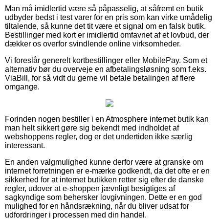
Man må imidlertid være så påpasselig, at såfremt en butik
udbyder bedst i test varer for en pris som kan virke umådelig
tiltalende, så kunne det tit være et signal om en falsk butik.
Bestillinger med kort er imidlertid omfavnet af et lovbud, der
dækker os overfor svindlende online virksomheder.
Vi foreslår generelt kortbestillinger eller MobilePay. Som et
alternativ bør du overveje en afbetalingsløsning som f.eks.
ViaBill, for så vidt du gerne vil betale betalingen af flere
omgange.
Forinden nogen bestiller i en Atmosphere internet butik kan
man helt sikkert gøre sig bekendt med indholdet af
webshoppens regler, dog er det undertiden ikke særlig
interessant.
En anden valgmulighed kunne derfor være at granske om
internet forretningen er e-mærke godkendt, da det ofte er en
sikkerhed for at internet butikken retter sig efter de danske
regler, udover at e-shoppen jævnligt besigtiges af
sagkyndige som behersker lovgivningen. Dette er en god
mulighed for en håndsrækning, når du bliver udsat for
udfordringer i processen med din handel.