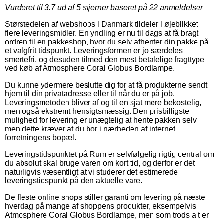
Vurderet til
3.7
ud af 5 stjerner baseret på
22
anmeldelser
Størstedelen af webshops i Danmark tildeler i øjeblikket
flere leveringsmidler. En yndling er nu til dags at få bragt
ordren til en pakkeshop, hvor du selv afhenter din pakke på
et valgfrit tidspunkt. Leveringsformen er jo særdeles
smertefri, og desuden tilmed den mest betalelige fragttype
ved køb af Atmosphere Coral Globus Bordlampe.
Du kunne ydermere beslutte dig for at få produkterne sendt
hjem til din privatadresse eller til når du er på job.
Leveringsmetoden bliver af og til en sjat mere bekostelig,
men også ekstremt hensigtsmæssig. Den prisbilligste
mulighed for levering er unægtelig at hente pakken selv,
men dette kræver at du bor i nærheden af internet
forretningens bopæl.
Leveringstidspunktet på Rum er selvfølgelig rigtig central om
du absolut skal bruge varen om kort tid, og derfor er det
naturligvis væsentligt at vi studerer det estimerede
leveringstidspunkt på den aktuelle vare.
De fleste online shops stiller garanti om levering på næste
hverdag på mange af shoppens produkter, eksempelvis
Atmosphere Coral Globus Bordlampe, men som trods alt er