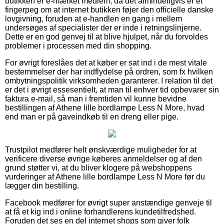
butikken er e-mærket medlem, da det almindeligvis er et
fingerpeg om at internet butikken føjer den officielle danske
lovgivning, foruden at e-handlen en gang i mellem
undersøges af specialister der er inde i retningslinjerne.
Dette er en god genvej til at blive hjulpet, når du forvoldes
problemer i processen med din shopping.
For øvrigt foreslåes det at køber er sat ind i de mest vitale
bestemmelser der har indflydelse på ordren, som fx hvilken
ombytningspolitik virksomheden garanterer. I relation til det
er det i øvrigt essesentielt, at man til enhver tid opbevarer sin
faktura e-mail, så man i fremtiden vil kunne bevidne
bestillingen af Athene lille bordlampe Less N More, hvad
end man er på gaveindkøb til en dreng eller pige.
Trustpilot medfører helt ønskværdige muligheder for at
verificere diverse øvrige køberes anmeldelser og af den
grund støtter vi, at du bliver klogere på webshoppens
vurderinger af Athene lille bordlampe Less N More før du
lægger din bestilling.
Facebook medfører for øvrigt super anstændige genveje til
at få et kig ind i online forhandlerens kundetilfredshed.
Foruden det ses en del internet shops som giver folk