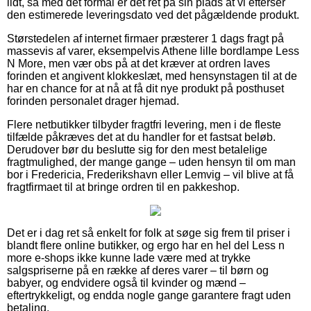
lidt, så med det formål er det ret på sin plads at vi efterser
den estimerede leveringsdato ved det pågældende produkt.
Størstedelen af internet firmaer præsterer 1 dags fragt på
massevis af varer, eksempelvis Athene lille bordlampe Less
N More, men vær obs på at det kræver at ordren laves
forinden et angivent klokkeslæt, med hensynstagen til at de
har en chance for at nå at få dit nye produkt på posthuset
forinden personalet drager hjemad.
Flere netbutikker tilbyder fragtfri levering, men i de fleste
tilfælde påkræves det at du handler for et fastsat beløb.
Derudover bør du beslutte sig for den mest betalelige
fragtmulighed, der mange gange – uden hensyn til om man
bor i Fredericia, Frederikshavn eller Lemvig – vil blive at få
fragtfirmaet til at bringe ordren til en pakkeshop.
Det er i dag ret så enkelt for folk at søge sig frem til priser i
blandt flere online butikker, og ergo har en hel del Less n
more e-shops ikke kunne lade være med at trykke
salgspriserne på en række af deres varer – til børn og
babyer, og endvidere også til kvinder og mænd –
eftertrykkeligt, og endda nogle gange garantere fragt uden
betaling.