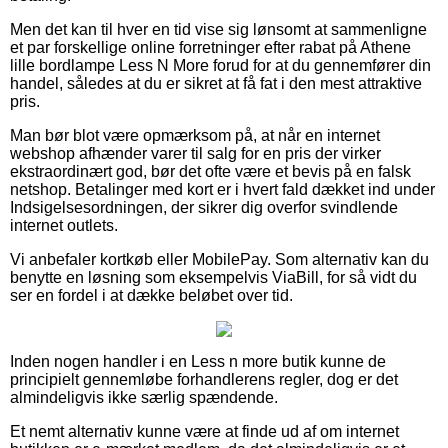
Men det kan til hver en tid vise sig lønsomt at sammenligne
et par forskellige online forretninger efter rabat på Athene
lille bordlampe Less N More forud for at du gennemfører din
handel, således at du er sikret at få fat i den mest attraktive
pris.
Man bør blot være opmærksom på, at når en internet
webshop afhænder varer til salg for en pris der virker
ekstraordinært god, bør det ofte være et bevis på en falsk
netshop. Betalinger med kort er i hvert fald dækket ind under
Indsigelsesordningen, der sikrer dig overfor svindlende
internet outlets.
Vi anbefaler kortkøb eller MobilePay. Som alternativ kan du
benytte en løsning som eksempelvis ViaBill, for så vidt du
ser en fordel i at dække beløbet over tid.
Inden nogen handler i en Less n more butik kunne de
principielt gennemløbe forhandlerens regler, dog er det
almindeligvis ikke særlig spændende.
Et nemt alternativ kunne være at finde ud af om internet