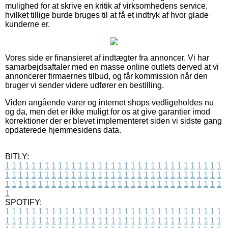
mulighed for at skrive en kritik af virksomhedens service,
hvilket tillige burde bruges til at få et indtryk af hvor glade
kunderne er.
Vores side er finansieret af indtægter fra annoncer. Vi har
samarbejdsaftaler med en masse online outlets derved at vi
annoncerer firmaernes tilbud, og får kommission når den
bruger vi sender videre udfører en bestilling.
Viden angående varer og internet shops vedligeholdes nu
og da, men det er ikke muligt for os at give garantier imod
korrektioner der er blevet implementeret siden vi sidste gang
opdaterede hjemmesidens data.
BITLY:
1
1
1
1
1
1
1
1
1
1
1
1
1
1
1
1
1
1
1
1
1
1
1
1
1
1
1
1
1
1
1
1
1
1
1
1
1
1
1
1
1
1
1
1
1
1
1
1
1
1
1
1
1
1
1
1
1
1
1
1
1
1
1
1
1
1
1
1
1
1
1
1
1
1
1
1
1
1
1
1
1
1
1
1
1
1
1
1
1
1
1
1
1
1
1
1
1
1
1
1
SPOTIFY:
1
1
1
1
1
1
1
1
1
1
1
1
1
1
1
1
1
1
1
1
1
1
1
1
1
1
1
1
1
1
1
1
1
1
1
1
1
1
1
1
1
1
1
1
1
1
1
1
1
1
1
1
1
1
1
1
1
1
1
1
1
1
1
1
1
1