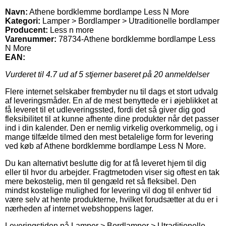
Navn:
Athene bordklemme bordlampe Less N More
Kategori:
Lamper > Bordlamper > Utraditionelle bordlamper
Producent:
Less n more
Varenummer:
78734-Athene bordklemme bordlampe Less
N More
EAN:
Vurderet til
4.7
ud af 5 stjerner baseret på
20
anmeldelser
Flere internet selskaber frembyder nu til dags et stort udvalg
af leveringsmåder. En af de mest benyttede er i øjeblikket at
få leveret til et udleveringssted, fordi det så giver dig god
fleksibilitet til at kunne afhente dine produkter når det passer
ind i din kalender. Den er nemlig virkelig overkommelig, og i
mange tilfælde tilmed den mest betalelige form for levering
ved køb af Athene bordklemme bordlampe Less N More.
Du kan alternativt beslutte dig for at få leveret hjem til dig
eller til hvor du arbejder. Fragtmetoden viser sig oftest en tak
mere bekostelig, men til gengæld ret så fleksibel. Den
mindst kostelige mulighed for levering vil dog til enhver tid
være selv at hente produkterne, hvilket forudsætter at du er i
nærheden af internet webshoppens lager.
Leveringstiden på Lamper > Bordlamper > Utraditionelle