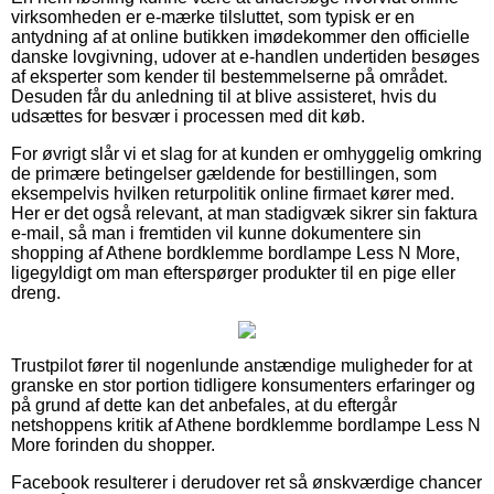
virksomheden er e-mærke tilsluttet, som typisk er en
antydning af at online butikken imødekommer den officielle
danske lovgivning, udover at e-handlen undertiden besøges
af eksperter som kender til bestemmelserne på området.
Desuden får du anledning til at blive assisteret, hvis du
udsættes for besvær i processen med dit køb.
For øvrigt slår vi et slag for at kunden er omhyggelig omkring
de primære betingelser gældende for bestillingen, som
eksempelvis hvilken returpolitik online firmaet kører med.
Her er det også relevant, at man stadigvæk sikrer sin faktura
e-mail, så man i fremtiden vil kunne dokumentere sin
shopping af Athene bordklemme bordlampe Less N More,
ligegyldigt om man efterspørger produkter til en pige eller
dreng.
Trustpilot fører til nogenlunde anstændige muligheder for at
granske en stor portion tidligere konsumenters erfaringer og
på grund af dette kan det anbefales, at du eftergår
netshoppens kritik af Athene bordklemme bordlampe Less N
More forinden du shopper.
Facebook resulterer i derudover ret så ønskværdige chancer