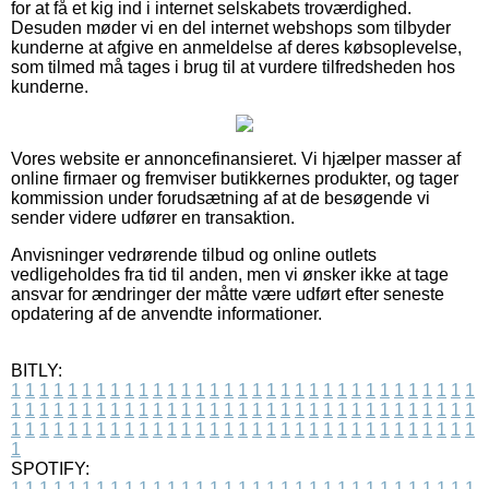
for at få et kig ind i internet selskabets troværdighed.
Desuden møder vi en del internet webshops som tilbyder
kunderne at afgive en anmeldelse af deres købsoplevelse,
som tilmed må tages i brug til at vurdere tilfredsheden hos
kunderne.
Vores website er annoncefinansieret. Vi hjælper masser af
online firmaer og fremviser butikkernes produkter, og tager
kommission under forudsætning af at de besøgende vi
sender videre udfører en transaktion.
Anvisninger vedrørende tilbud og online outlets
vedligeholdes fra tid til anden, men vi ønsker ikke at tage
ansvar for ændringer der måtte være udført efter seneste
opdatering af de anvendte informationer.
BITLY:
1
1
1
1
1
1
1
1
1
1
1
1
1
1
1
1
1
1
1
1
1
1
1
1
1
1
1
1
1
1
1
1
1
1
1
1
1
1
1
1
1
1
1
1
1
1
1
1
1
1
1
1
1
1
1
1
1
1
1
1
1
1
1
1
1
1
1
1
1
1
1
1
1
1
1
1
1
1
1
1
1
1
1
1
1
1
1
1
1
1
1
1
1
1
1
1
1
1
1
1
SPOTIFY:
1
1
1
1
1
1
1
1
1
1
1
1
1
1
1
1
1
1
1
1
1
1
1
1
1
1
1
1
1
1
1
1
1