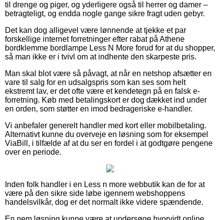
til drenge og piger, og yderligere også til herrer og damer –
betragteligt, og endda nogle gange sikre fragt uden gebyr.
Det kan dog alligevel være lønnende at tjekke et par
forskellige internet forretninger efter rabat på Athene
bordklemme bordlampe Less N More forud for at du shopper,
så man ikke er i tvivl om at indhente den skarpeste pris.
Man skal blot være så påvagt, at når en netshop afsætter en
vare til salg for en udsalgspris som kan ses som helt
ekstremt lav, er det ofte være et kendetegn på en falsk e-
forretning. Køb med betalingskort er dog dækket ind under
en orden, som støtter en imod bedrageriske e-handler.
Vi anbefaler generelt handler med kort eller mobilbetaling.
Alternativt kunne du overveje en løsning som for eksempel
ViaBill, i tilfælde af at du ser en fordel i at godtgøre pengene
over en periode.
Inden folk handler i en Less n more webbutik kan de for at
være på den sikre side løbe igennem webshoppens
handelsvilkår, dog er det normalt ikke videre spændende.
En nem løsning kunne være at undersøge hvorvidt online