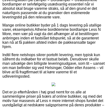
bordlamper er selvfølgelig usædvanlig essentiel når vi
absolut skal bruge varerne straks, så af den grund er det
naturligvis passende at du gransker den estimerede
leveringstid på den relevante vare.
Mange online butikker byder på 1 dags levering på utallige
varer, eksempelvis Athene bordklemme bordlampe Less N
More, men vær på vagt da det afhænger af at bestillingen
anbringes inden et fastslået tidspunkt, så at de garanteret
kan nå at få pakken afsted inden de pakkeansatte tager
hjem.
Indtil flere netshops sikrer portofri levering, men typisk kun
såfremt du indkøber for et fastsat beløb. Derudover skulle
man udvælge den billigste leveringsudgave, som tit – uanset
om man befinder sig ved Helsingør, Odder eller Assens – vil
blive at få fragtfirmaet til at køre varerne til et
udleveringssted.
Det er jo efterhånden i høj grad nemt for os alle at
sammenligne priser på tværs af online butikker, og med det
motiv har massevis af Less n more internet shops fundet det
uundgåeligt at nedskære salgspriserne på deres produkter –