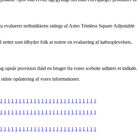
 du evaluerer netbutikkens ratings af Astro Trimless Square Adjustable
 nettet som tilbyder folk at notere en evaluering af købsoplevelsen,
og opnår provision ifald en bruger fra vores website udfører et indkøb.
sidste opdatering af vores informationer.
1
1
1
1
1
1
1
1
1
1
1
1
1
1
1
1
1
1
1
1
1
1
1
1
1
1
1
1
1
1
1
1
1
1
1
1
1
1
1
1
1
1
1
1
1
1
1
1
1
1
1
1
1
1
1
1
1
1
1
1
1
1
1
1
1
1
1
1
1
1
1
1
1
1
1
1
1
1