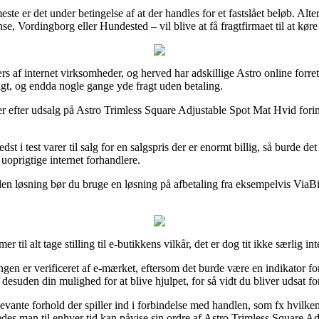
ste er det under betingelse af at der handles for et fastslået beløb. Alt
, Vordingborg eller Hundested – vil blive at få fragtfirmaet til at køre 
ærs af internet virksomheder, og herved har adskillige Astro online forret
ligt, og endda nogle gange yde fragt uden betaling.
dler efter udsalg på Astro Trimless Square Adjustable Spot Mat Hvid for
bedst i test varer til salg for en salgspris der er enormt billig, så burd
uoprigtige internet forhandlere.
en løsning bør du bruge en løsning på afbetaling fra eksempelvis ViaBill,
til alt tage stilling til e-butikkens vilkår, det er dog tit ikke særlig int
gen er verificeret af e-mærket, eftersom det burde være en indikator fo
esuden din mulighed for at blive hjulpet, for så vidt du bliver udsat f
evante forhold der spiller ind i forbindelse med handlen, som fx hvilken 
åledes man til enhver tid kan påvise sin ordre af Astro Trimless Square 