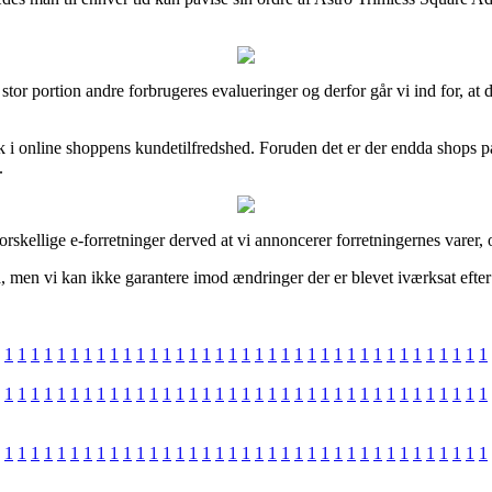
stor portion andre forbrugeres evalueringer og derfor går vi ind for, at
k i online shoppens kundetilfredshed. Foruden det er der endda shops på
.
rskellige e-forretninger derved at vi annoncerer forretningernes varer, 
, men vi kan ikke garantere imod ændringer der er blevet iværksat efter 
1
1
1
1
1
1
1
1
1
1
1
1
1
1
1
1
1
1
1
1
1
1
1
1
1
1
1
1
1
1
1
1
1
1
1
1
1
1
1
1
1
1
1
1
1
1
1
1
1
1
1
1
1
1
1
1
1
1
1
1
1
1
1
1
1
1
1
1
1
1
1
1
1
1
1
1
1
1
1
1
1
1
1
1
1
1
1
1
1
1
1
1
1
1
1
1
1
1
1
1
1
1
1
1
1
1
1
1
1
1
1