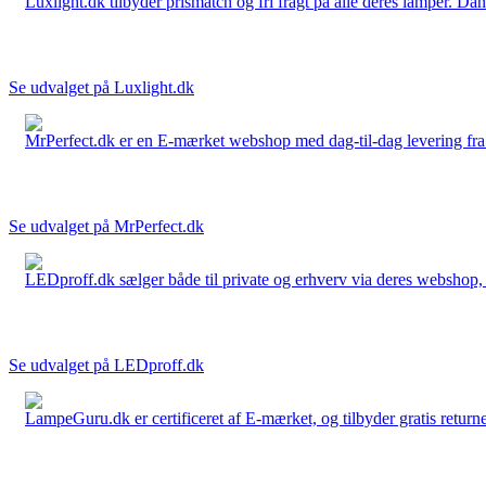
Luxlight.dk tilbyder prismatch og fri fragt på alle deres lamper. D
Se udvalget på Luxlight.dk
MrPerfect.dk er en E-mærket webshop med dag-til-dag levering fra der
Se udvalget på MrPerfect.dk
LEDproff.dk sælger både til private og erhverv via deres webshop, h
Se udvalget på LEDproff.dk
LampeGuru.dk er certificeret af E-mærket, og tilbyder gratis returne