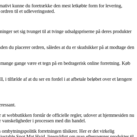
ernativt kunne du foretrække den mest letkøbte form for levering,
ordren til et udleveringssted.
ninger set sig tvunget til at tvinge udsalgspriserne på deres produkter
inden du placerer ordren, således at du er skudsikker på at modtage den
e det mange gange være et tegn på en bedragerisk online forretning. Køb
 i tilfælde af at du ser en fordel i at afbetale beløbet over et længere
eressant.
r at webbutikken forstår de officielle regler, udover at hjemmesiden nu
or vanskeligheder i processen med din handel.
ombytningspolitik forretningen tilsikrer. Her er det virkelig
Adjustable Spot Mat Hvid, ligegyldigt om man efterspørger produkter til