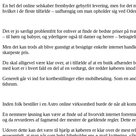
En hel del online selskaber frembyder gebyrfri levering, men for det me
hvilket i de fleste tilfælde – uafhængig om man opholder sig ved Odense
Det er jo særligt problemfrit for enhver at finde de bedste priser på tv
– til børn og babyer, og yderligere også til damer og herrer – betragte
Men det kan trods alt blive gunstigt at besigtige enkelte internet han
skarpeste pris.
Du skal alligevel være klar over, at i tilfælde af at en butik afhænder 
med kort er i hvert fald en del af en vedtægt, der redder køberen imod 
Generelt går vi ind for kortbestillinger eller mobilbetaling. Som en and
tidsrum.
Inden folk bestiller i en Astro online virksomhed burde de når alt kommer 
En nemmere løsning kan være at finde ud af hvorvidt internet forretnin
og da revurderes af fagmænd der mestrer de gældende regler. Dette er d
Udover dette kan det være til hjælp at køberen er klar over de mest rel
essesentielt, at man når som helst bibeholder ens e-mail kvittering, s