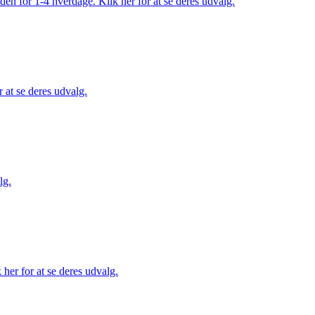
den for 1-4 hverdage. Klik her for at se deres udvalg.
 at se deres udvalg.
lg.
her for at se deres udvalg.