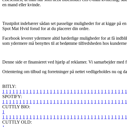
en mand eller kvinde.
Trustpilot indebærer sådan set passelige muligheder for at kigge på en 
Spot Mat Hvid forud for at du placerer din ordre.
Facebook leverer ydermere altid hæderlige muligheder for at få indbli
som ydermere må benyttes til at bedømme tilfredsheden hos kunderne
Denne side er finansieret ved hjælp af reklamer. Vi samarbejder med fo
Orientering om tilbud og forretninger på nettet vedligeholdes nu og da
BITLY:
1
1
1
1
1
1
1
1
1
1
1
1
1
1
1
1
1
1
1
1
1
1
1
1
1
1
1
1
1
1
1
1
1
1
1
1
1
SPOTIFY:
1
1
1
1
1
1
1
1
1
1
1
1
1
1
1
1
1
1
1
1
1
1
1
1
1
1
1
1
1
1
1
1
1
1
1
1
1
CUTTLY BIO:
1
1
1
1
1
1
1
1
1
1
1
1
1
1
1
1
1
1
1
1
1
1
1
1
1
1
1
1
1
1
1
1
1
1
1
1
1
1
CUTTLY OLD: