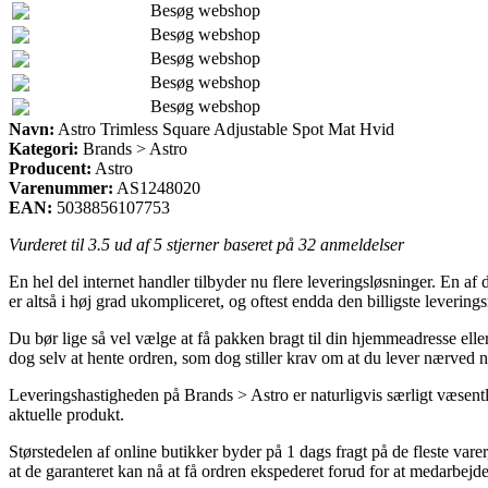
Besøg webshop
Besøg webshop
Besøg webshop
Besøg webshop
Besøg webshop
Navn:
Astro Trimless Square Adjustable Spot Mat Hvid
Kategori:
Brands > Astro
Producent:
Astro
Varenummer:
AS1248020
EAN:
5038856107753
Vurderet til
3.5
ud af 5 stjerner baseret på
32
anmeldelser
En hel del internet handler tilbyder nu flere leveringsløsninger. En af
er altså i høj grad ukompliceret, og oftest endda den billigste lever
Du bør lige så vel vælge at få pakken bragt til din hjemmeadresse eller
dog selv at hente ordren, som dog stiller krav om at du lever nærved 
Leveringshastigheden på Brands > Astro er naturligvis særligt væsentlig
aktuelle produkt.
Størstedelen af online butikker byder på 1 dags fragt på de fleste vare
at de garanteret kan nå at få ordren ekspederet forud for at medarbejde