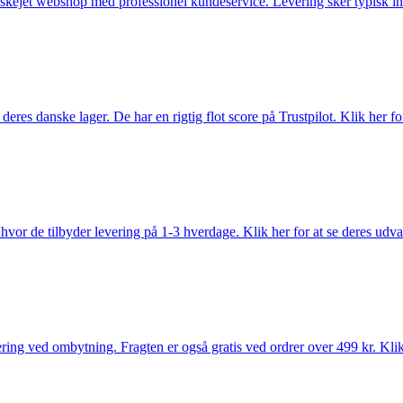
anskejet webshop med professionel kundeservice. Levering sker typisk in
es danske lager. De har en rigtig flot score på Trustpilot. Klik her for
vor de tilbyder levering på 1-3 hverdage. Klik her for at se deres udva
ring ved ombytning. Fragten er også gratis ved ordrer over 499 kr. Klik 