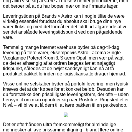
dog altid vise sig at være at du selv henter produkterne, men
det beroer på at du har bopæl nær online firmaets lager.
Leveringstiden på Brands > Astro kan i nogle tilfælde være
virkelig essentiel forudsat du absolut skal bruge dine nye
varer fluks, og med det formål er det fuldt ud afgørende at vi
ser det anslåede leveringstidspunkt ved den pågældende
vare.
Temmelig mange internet varehuse byder på dag-til-dag
levering på flere varer, eksempelvis Astro Tacoma Single
Væglampe Poleret Krom & Skærm Opal, men vær på vagt
da det er afhængig af at ordren lægges før et nøjagtigt
tidspunkt, således at de højst sandsynligt kan nå at få
produktet pakket forinden de logistikansatte drager hjemad.
Visse online selskaber byder på portofri levering, men typisk
kræves det at der købes for et konkret beløb. Desuden kan
du foretrække den prisbilligste leveringsform, der ofte – uden
hensyn til om man opholder sig nær Roskilde, Ringsted eller
Nivå – vil blive at få dem til at køre pakken til en pakkeshop.
Det er efterhånden ultra fremkommeligt for almindelige
mennesker at lave prissammenligning i blandt flere online