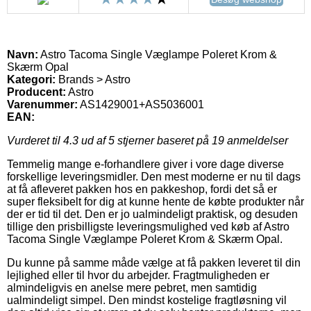
Navn:
Astro Tacoma Single Væglampe Poleret Krom &
Skærm Opal
Kategori:
Brands > Astro
Producent:
Astro
Varenummer:
AS1429001+AS5036001
EAN:
Vurderet til
4.3
ud af 5 stjerner baseret på
19
anmeldelser
Temmelig mange e-forhandlere giver i vore dage diverse
forskellige leveringsmidler. Den mest moderne er nu til dags
at få afleveret pakken hos en pakkeshop, fordi det så er
super fleksibelt for dig at kunne hente de købte produkter når
der er tid til det. Den er jo ualmindeligt praktisk, og desuden
tillige den prisbilligste leveringsmulighed ved køb af Astro
Tacoma Single Væglampe Poleret Krom & Skærm Opal.
Du kunne på samme måde vælge at få pakken leveret til din
lejlighed eller til hvor du arbejder. Fragtmuligheden er
almindeligvis en anelse mere pebret, men samtidig
ualmindeligt simpel. Den mindst kostelige fragtløsning vil