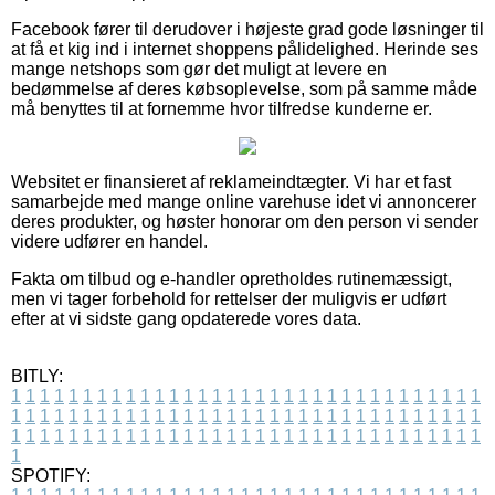
Facebook fører til derudover i højeste grad gode løsninger til
at få et kig ind i internet shoppens pålidelighed. Herinde ses
mange netshops som gør det muligt at levere en
bedømmelse af deres købsoplevelse, som på samme måde
må benyttes til at fornemme hvor tilfredse kunderne er.
Websitet er finansieret af reklameindtægter. Vi har et fast
samarbejde med mange online varehuse idet vi annoncerer
deres produkter, og høster honorar om den person vi sender
videre udfører en handel.
Fakta om tilbud og e-handler opretholdes rutinemæssigt,
men vi tager forbehold for rettelser der muligvis er udført
efter at vi sidste gang opdaterede vores data.
BITLY:
1
1
1
1
1
1
1
1
1
1
1
1
1
1
1
1
1
1
1
1
1
1
1
1
1
1
1
1
1
1
1
1
1
1
1
1
1
1
1
1
1
1
1
1
1
1
1
1
1
1
1
1
1
1
1
1
1
1
1
1
1
1
1
1
1
1
1
1
1
1
1
1
1
1
1
1
1
1
1
1
1
1
1
1
1
1
1
1
1
1
1
1
1
1
1
1
1
1
1
1
SPOTIFY: