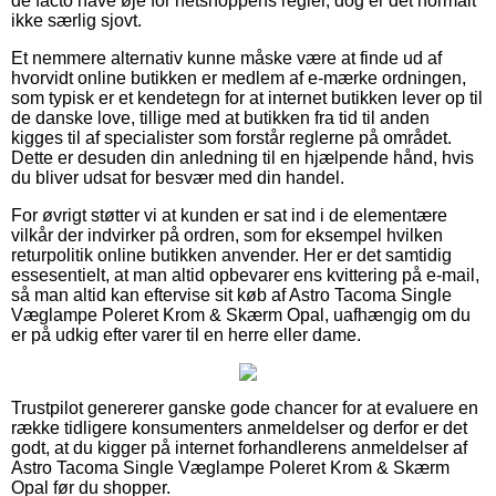
de facto have øje for netshoppens regler, dog er det normalt
ikke særlig sjovt.
Et nemmere alternativ kunne måske være at finde ud af
hvorvidt online butikken er medlem af e-mærke ordningen,
som typisk er et kendetegn for at internet butikken lever op til
de danske love, tillige med at butikken fra tid til anden
kigges til af specialister som forstår reglerne på området.
Dette er desuden din anledning til en hjælpende hånd, hvis
du bliver udsat for besvær med din handel.
For øvrigt støtter vi at kunden er sat ind i de elementære
vilkår der indvirker på ordren, som for eksempel hvilken
returpolitik online butikken anvender. Her er det samtidig
essesentielt, at man altid opbevarer ens kvittering på e-mail,
så man altid kan eftervise sit køb af Astro Tacoma Single
Væglampe Poleret Krom & Skærm Opal, uafhængig om du
er på udkig efter varer til en herre eller dame.
Trustpilot genererer ganske gode chancer for at evaluere en
række tidligere konsumenters anmeldelser og derfor er det
godt, at du kigger på internet forhandlerens anmeldelser af
Astro Tacoma Single Væglampe Poleret Krom & Skærm
Opal før du shopper.