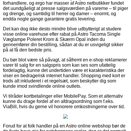
forhandlere, og ergo har masser af Astro netbutikker fundet
det uundgåeligt at presse salgsværdien på varerne – til piger
og drenge, og samtidig til herrer og damer – enormt, og
endda nogle gange garantere gratis levering.
Det kan dog ikke desto mindre blive udbytterigt at studere
visse online varehuse efter rabat på Astro Tacoma Single
Væglampe Poleret Krom & Skærm Opal inden du
gennemfører din bestilling, sådan at du er usvigeligt sikker
på at få den bedste pris.
Du bør blot være så påvagt, at såfremt en e-shop reklamerer
varer til salg for en salgspris som kan ses som ufattelig
fordelagtig, kunne det undertiden være et karakteristika der
viser en bedragerisk internet handler. Shopping med kort er
trods alt inkluderet i et regelsæt, som beskytter dig som
kunde imod svindlende online outlets.
Vi tilråder kortbetalinger eller MobilePay. Som et alternativ
kunne du drage fordel af en afdragsordning som f.eks.
ViaBill, hvis du gerne vil honorere omkostningerne over tid.
Forud for at folk handler på en Astro online webshop bør de