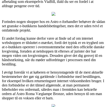
afbetaling som eksempelvis ViaBill, ifald du ser en fordel i at
afdrage pengene over tid.
Forinden nogen shopper hos en Astro e-forhandler behøver de sådan
set granske e-butikkens handelsbetingelser, men det er uden tvivl et
omfattende projekt.
Et andet forslag kunne derfor være at finde ud af om internet
webshoppen er tilsluttet e-mærket, fordi det typisk er en tryghed om
at e-butikken opererer i overensstemmelse med den officielle danske
lovgivning, foruden at netshoppen tit efterses af jurister der har
megen viden om lovgivningen. Desuden giver det dig genvej til en
håndsrækning, når du møder udfordringer i processen med din
bestilling.
I øvrigt foreslår vi at køberen er hensynstagende til de mest aktuelle
bestemmelser der gør sig gældende i forbindelse med bestillingen,
for eksempel hvilken returneringsret internet virksomheden bruger. I
den forbindelse er det tilmed afgørende, at man permanent
bibeholder ens ordremail, således man i fremtiden kan bekræfte
ordren af Astro Roma Væglampe Bronze, uden hensyn til om man
shopper til en voksen eller et barn.