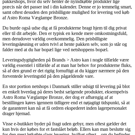
pakkeshops, hvor du selv henter de nyindkøbte produkter lige
præcis når det passer ind i din kalender. Denne er jo temmelig smart,
samt oftest desuden den prisbilligste mulighed for levering ved køb
af Astro Roma Væglampe Bronze.
Du burde også udse dig at få produkterne bragt hjem til dig privat
eller til dit arbejde. Den er typisk en kende mere omkostningsfuld,
men derudover vældig overkommelig. Den prisbilligste
leveringsløsning er uden tvivl at hente pakken selv, som jo står og
falder med at du har bopæl lige ved netshoppens bopæl.
Leveringsdygtigheden på Brands > Astro kan i nogle tilfælde være
vældig essentiel i tilfælde af at man har behov for produkterne fluks,
så af den grund er det rigtig fornuftigt at du kigger nærmere på den
forventede leveringstid på den pågældende vare.
En stor portion netshops i Danmark stiller udsigt til levering på blot
en enkelt hverdag på deres bedst sælgende produkter, eksempelvis
Astro Roma Væglampe Bronze, der dog er afhængig af at
bestillingen køres igennem tidligere end et nøjagtigt tidspunkt, så at
de garanteret kan nå at få ordren ekspederet inden lagerpersonalet
drager hjemad.
Visse e-butikker byder på fragt uden gebyr, men oftest gælder det
kun hvis der købes for et fastslået beløb. Ellers kan man beslutte sig
for den mest letkøbte slags levering, hvilket oftest – om du befinder