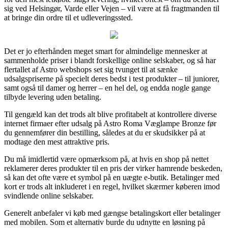
sig ved Helsingør, Varde eller Vejen – vil være at få fragtmanden til
at bringe din ordre til et udleveringssted.
Det er jo efterhånden meget smart for almindelige mennesker at
sammenholde priser i blandt forskellige online selskaber, og så har
flertallet af Astro webshops set sig tvunget til at sænke
udsalgspriserne på specielt deres bedst i test produkter – til juniorer,
samt også til damer og herrer – en hel del, og endda nogle gange
tilbyde levering uden betaling.
Til gengæld kan det trods alt blive profitabelt at kontrollere diverse
internet firmaer efter udsalg på Astro Roma Væglampe Bronze før
du gennemfører din bestilling, således at du er skudsikker på at
modtage den mest attraktive pris.
Du må imidlertid være opmærksom på, at hvis en shop på nettet
reklamerer deres produkter til en pris der virker hamrende beskeden,
så kan det ofte være et symbol på en uægte e-butik. Betalinger med
kort er trods alt inkluderet i en regel, hvilket skærmer køberen imod
svindlende online selskaber.
Generelt anbefaler vi køb med gængse betalingskort eller betalinger
med mobilen. Som et alternativ burde du udnytte en løsning på