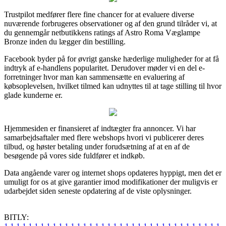
Trustpilot medfører flere fine chancer for at evaluere diverse
nuværende forbrugeres observationer og af den grund tilråder vi, at
du gennemgår netbutikkens ratings af Astro Roma Væglampe
Bronze inden du lægger din bestilling.
Facebook byder på for øvrigt ganske hæderlige muligheder for at få
indtryk af e-handlens popularitet. Derudover møder vi en del e-
forretninger hvor man kan sammensætte en evaluering af
købsoplevelsen, hvilket tilmed kan udnyttes til at tage stilling til hvor
glade kunderne er.
Hjemmesiden er finansieret af indtægter fra annoncer. Vi har
samarbejdsaftaler med flere webshops hvori vi publicerer deres
tilbud, og høster betaling under forudsætning af at en af de
besøgende på vores side fuldfører et indkøb.
Data angående varer og internet shops opdateres hyppigt, men det er
umuligt for os at give garantier imod modifikationer der muligvis er
udarbejdet siden seneste opdatering af de viste oplysninger.
BITLY: