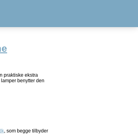
ne
 praktiske ekstra
D lamper benytter den
dk
, som begge tilbyder