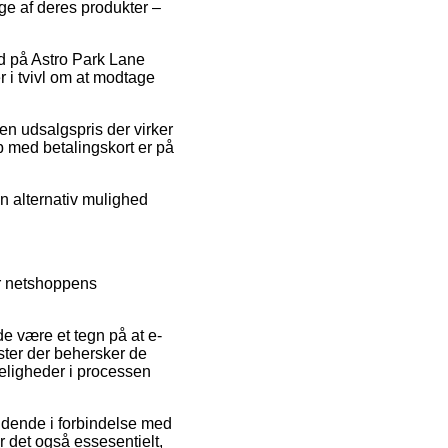
ge af deres produkter –
ud på Astro Park Lane
 i tvivl om at modtage
 en udsalgspris der virker
b med betalingskort er på
en alternativ mulighed
for netshoppens
e være et tegn på at e-
rister der behersker de
keligheder i processen
ldende i forbindelse med
 det også essesentielt,