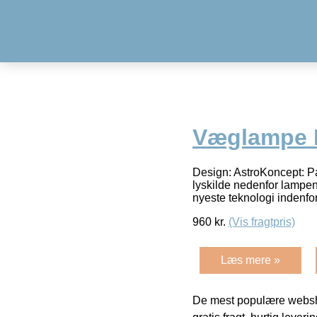
Væglampe M
Design: AstroKoncept: Pa
lyskilde nedenfor lampen
nyeste teknologi indenfor
960
kr.
(Vis fragtpris)
Læs mere »
De mest populære websho