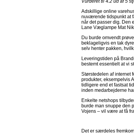
Vurderet til
4.2
ud af 5 st
Adskillige online varehu
nuværende tidspunkt at f
når det passer dig. Den 
Lane Væglampe Mat Nikk
Du burde omvendt prøve at
beklageligvis en tak dyre
selv henter pakken, hvil
Leveringstiden på Brands 
bestemt essentielt at vi 
Størstedelen af internet
produkter, eksempelvis A
tidligere end et fastsat t
inden medarbejderne har 
Enkelte netshops tilbyder
burde man snuppe den pri
Vojens – vil være at få fr
Det er særdeles fremkommel