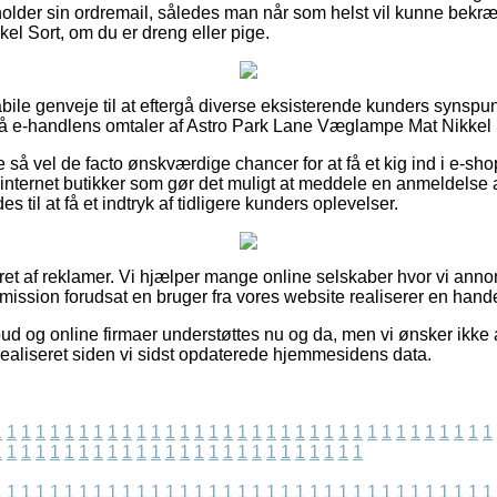
older sin ordremail, således man når som helst vil kunne bekræ
l Sort, om du er dreng eller pige.
 habile genveje til at eftergå diverse eksisterende kunders synspu
på e-handlens omtaler af Astro Park Lane Væglampe Mat Nikkel 
e så vel de facto ønskværdige chancer for at få et kig ind i e-s
internet butikker som gør det muligt at meddele en anmeldelse 
s til at få et indtryk af tidligere kunders oplevelser.
eret af reklamer. Vi hjælper mange online selskaber hvor vi an
mission forudsat en bruger fra vores website realiserer en hande
d og online firmaer understøttes nu og da, men vi ønsker ikke at 
 realiseret siden vi sidst opdaterede hjemmesidens data.
1
1
1
1
1
1
1
1
1
1
1
1
1
1
1
1
1
1
1
1
1
1
1
1
1
1
1
1
1
1
1
1
1
1
1
1
1
1
1
1
1
1
1
1
1
1
1
1
1
1
1
1
1
1
1
1
1
1
1
1
1
1
1
1
1
1
1
1
1
1
1
1
1
1
1
1
1
1
1
1
1
1
1
1
1
1
1
1
1
1
1
1
1
1
1
1