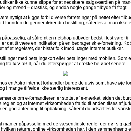
utikker ikke kunne slippe for at nedskære salgsværdien på man
inder og mænd – drastisk, og endda nogle gange tilbyde fri fragt.
 nyttigt at kigge forbi diverse forretninger på nettet efter tilb
 forinden du gennemfører din bestilling, således at man ikke er
 påpasselig, at såfremt en netshop udbyder bedst i test varer til
er det tit være en indikation på en bedragerisk e-forretning. Kø
t af et regelsæt, der bistår folk imod uægte internet butikker.
estillinger med betalingskort eller betalinger med mobilen. Som 
g fra fx ViaBill, når du efterspørger at dække beløbet senere.
er hos en Astro internet forhandler burde de utvivlsomt have øje 
dog i mange tilfælde ikke særlig interessant.
emærke om e-forhandleren er støttet af e-mærket, siden det burd
le regler, og at internet virksomheden fra tid til anden tilses af ju
r en god anledning til opbakning, såfremt du udsættes for vans
 at man er påpasselig med de væsentligste regler der gør sig gæ
el hvilken returret online virksomheden har. I den sammenhæng er