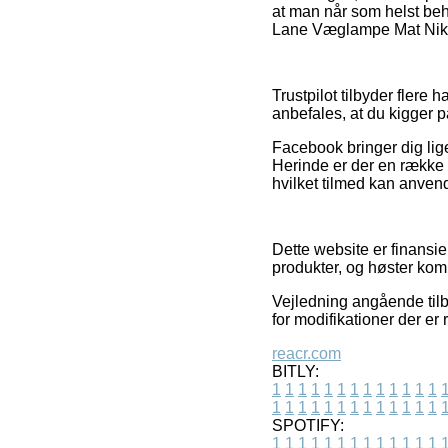
at man når som helst beh
Lane Væglampe Mat Nikke
Trustpilot tilbyder flere
anbefales, at du kigger 
Facebook bringer dig lig
Herinde er der en række 
hvilket tilmed kan anvende
Dette website er finansi
produkter, og høster kom
Vejledning angående tilbu
for modifikationer der er
reacr.com
BITLY:
1
1
1
1
1
1
1
1
1
1
1
1
1
1
1
1
1
1
1
1
1
1
1
1
1
1
SPOTIFY:
1
1
1
1
1
1
1
1
1
1
1
1
1