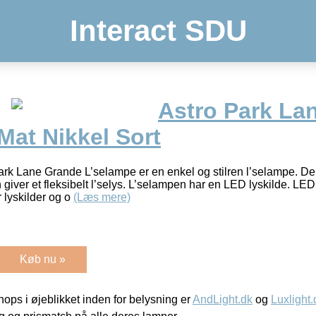
Interact SDU
Astro Park La
at Nikkel Sort
rk Lane Grande L’selampe er en enkel og stilren l’selampe. Den
 giver et fleksibelt l’selys. L’selampen har en LED lyskilde. LE
 lyskilder og o
(Læs mere)
Køb nu »
ps i øjeblikket inden for belysning er
AndLight.dk
og
Luxlight.