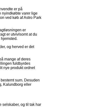
anvendte er på
 nyindkøbte varer lige
ion ved køb af Astro Park
ragtløsningen er
agt er utvivlsomt at du
s hjemsted.
der, og herved er det
 på mange af deres
llingen fuldbyrdes
dit nye produkt ordnet
 en bestemt sum. Desuden
g, Kalundborg eller
 selskaber, og til tak har