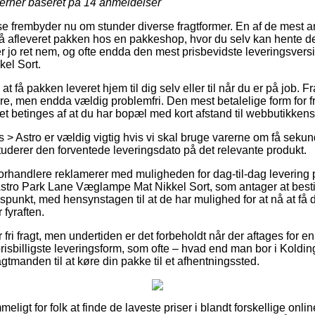
jerner baseret på
14
anmeldelser
se frembyder nu om stunder diverse fragtformer. En af de mest 
å afleveret pakken hos en pakkeshop, hvor du selv kan hente de
er jo ret nem, og ofte endda den mest prisbevidste leveringsvers
el Sort.
 få pakken leveret hjem til dig selv eller til når du er på job. F
re, men endda vældig problemfri. Den mest betalelige form for fr
ket betinges af at du har bopæl med kort afstand til webbutikken
> Astro er vældig vigtig hvis vi skal bruge varerne om få sekun
studerer den forventede leveringsdato på det relevante produkt.
 forhandlere reklamerer med muligheden for dag-til-dag levering
stro Park Lane Væglampe Mat Nikkel Sort, som antager at besti
idspunkt, med hensynstagen til at de har mulighed for at nå at få 
fyraften.
 fri fragt, men undertiden er det forbeholdt når der aftages for
sbilligste leveringsform, som ofte – hvad end man bor i Koldin
agtmanden til at køre din pakke til et afhentningssted.
igt for folk at finde de laveste priser i blandt forskellige online