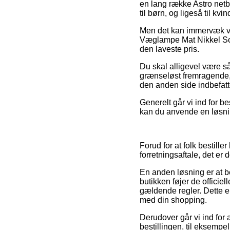
en lang række Astro netb
til børn, og ligeså til kv
Men det kan immervæk være
Væglampe Mat Nikkel Sort
den laveste pris.
Du skal alligevel være så
grænseløst fremragende, 
den anden side indbefatte
Generelt går vi ind for b
kan du anvende en løsnin
Forud for at folk bestill
forretningsaftale, det er 
En anden løsning er at b
butikken føjer de officiel
gældende regler. Dette e
med din shopping.
Derudover går vi ind for
bestillingen, til eksemp