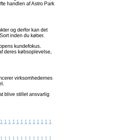
fte handlen af Astro Park
nkter og derfor kan det
Sort inden du køber.
hoppens kundefokus.
af deres købsoplevelse,
noncerer virksomhedernes
l.
blive stillet ansvarlig
1
1
1
1
1
1
1
1
1
1
1
1
1
1
1
1
1
1
1
1
1
1
1
1
1
1