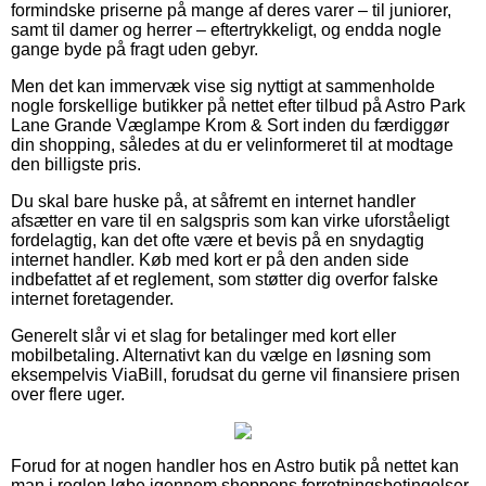
formindske priserne på mange af deres varer – til juniorer,
samt til damer og herrer – eftertrykkeligt, og endda nogle
gange byde på fragt uden gebyr.
Men det kan immervæk vise sig nyttigt at sammenholde
nogle forskellige butikker på nettet efter tilbud på Astro Park
Lane Grande Væglampe Krom & Sort inden du færdiggør
din shopping, således at du er velinformeret til at modtage
den billigste pris.
Du skal bare huske på, at såfremt en internet handler
afsætter en vare til en salgspris som kan virke uforståeligt
fordelagtig, kan det ofte være et bevis på en snydagtig
internet handler. Køb med kort er på den anden side
indbefattet af et reglement, som støtter dig overfor falske
internet foretagender.
Generelt slår vi et slag for betalinger med kort eller
mobilbetaling. Alternativt kan du vælge en løsning som
eksempelvis ViaBill, forudsat du gerne vil finansiere prisen
over flere uger.
Forud for at nogen handler hos en Astro butik på nettet kan
man i reglen løbe igennem shoppens forretningsbetingelser,