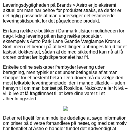
Leveringsdygtigheden på Brands > Astro er jo ekstremt
aktuel om man har behov for produktet straks, så derfor er
det rigtig passende at man undersøger det estimerede
leveringstidspunkt for det pågældende produkt.
En lang række e-butikker i Danmark tilsiger muligheden for
dag-til-dag levering på en lang række produkter,
eksempelvis Astro Park Lane Grande Væglampe Krom &
Sort, men det beroer på at bestillingen anbringes forud for et
fastsat klokkeslæt, sådan at de med sikkerhed kan nå at få
ordren ordnet før logistikpersonalet har fri.
Enkelte online selskaber frembyder levering uden
beregning, men typisk er det under betingelse af at man
shopper for et bestemt beløb. Derudover må du vælge den
mest letkøbte leveringsmetode, der i mange tilfælde – uden
hensyn til om man bor tæt på Roskilde, Nakskov eller Nivå –
vil blive at få fragtfirmaet til at køre dine varer til et
afhentningssted.
Det er ret ligetil for almindelige dødelige at søge information
om priser på diverse forhandlere på nettet, og med det motiv
har flertallet af Astro e-handler fundet det nødvendigt at