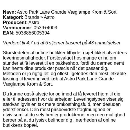
Navn:
Astro Park Lane Grande Væglampe Krom & Sort
Kategori:
Brands > Astro
Producent:
Astro
Varenummer:
0539+4003
EAN:
5038856005394
Vurderet til
4.7
ud af 5 stjerner baseret på
43
anmeldelser
Størstedelen af online butikker tilbyder i øjeblikket alverdens
leveringsmuligheder. Førstevalget hos mange er nu om
stunder at få leveret til en pakkeshop, fordi du dermed nemt
kan hente dine produkter præcis når det passer dig.
Metoden er jo rigtig let, og oftest ligeledes den mest letkøbte
løsning til levering ved køb af Astro Park Lane Grande
Væglampe Krom & Sort.
Du kunne også afveje for og imod at få leveret hjem til dig
eller til adressen hvor du arbejder. Leveringstypen viser sig
sædvanligvis en tak mere omkostningsfuld, men desuden
yderst enkel. Den mest prisbevidste fragtmulighed er
utvivlsomt at du selv henter produkterne, men den mulighed
beroer på at du fysisk befinder dig i nærheden af online
butikkens bopæl.