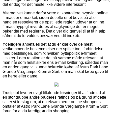
det er dog for det meste ikke videre interessant.
Alternativet kunne derfor være at kontrollere hvorvidt online
firmaet er e-mærket, siden det ofte er et bevis på at e-
handlen respekterer de opstillede regler, udover at online
firmaet hyppigt revurderes af sagkyndige der er meget
bekendte med reglerne. Det giver dig genvej til at få hjælp,
såfremt du forvoldes besvær ved dit indkøb.
Yderligere anbefales det at du er klar over de mest
vedkommende bestemmelser der spiller ind i forbindelse
med bestillingen, som fx hvilken byttepolitik e-firmaet
tilsikrer. I den relation er det på samme måde relevant, at
man når som helst sikrer ens e-mail kvittering, således man
en anden gang vil kunne bekræfte købet af Astro Park Lane
Grande Væglampe Krom & Sort, om man skal købe gave til
en herre eller dame.
Trustpilot leverer evigt tiltalende løsninger til at finde ud af
en stor gruppe andre brugeres ratings og på grund af dette
stiller vi forslag om, at du eksaminerer online shoppens
omtaler af Astro Park Lane Grande Væglampe Krom & Sort
forud for at du færdiggør din shopping.