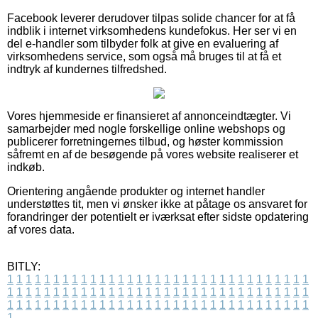
Facebook leverer derudover tilpas solide chancer for at få
indblik i internet virksomhedens kundefokus. Her ser vi en
del e-handler som tilbyder folk at give en evaluering af
virksomhedens service, som også må bruges til at få et
indtryk af kundernes tilfredshed.
Vores hjemmeside er finansieret af annonceindtægter. Vi
samarbejder med nogle forskellige online webshops og
publicerer forretningernes tilbud, og høster kommission
såfremt en af de besøgende på vores website realiserer et
indkøb.
Orientering angående produkter og internet handler
understøttes tit, men vi ønsker ikke at påtage os ansvaret for
forandringer der potentielt er iværksat efter sidste opdatering
af vores data.
BITLY:
1
1
1
1
1
1
1
1
1
1
1
1
1
1
1
1
1
1
1
1
1
1
1
1
1
1
1
1
1
1
1
1
1
1
1
1
1
1
1
1
1
1
1
1
1
1
1
1
1
1
1
1
1
1
1
1
1
1
1
1
1
1
1
1
1
1
1
1
1
1
1
1
1
1
1
1
1
1
1
1
1
1
1
1
1
1
1
1
1
1
1
1
1
1
1
1
1
1
1
1