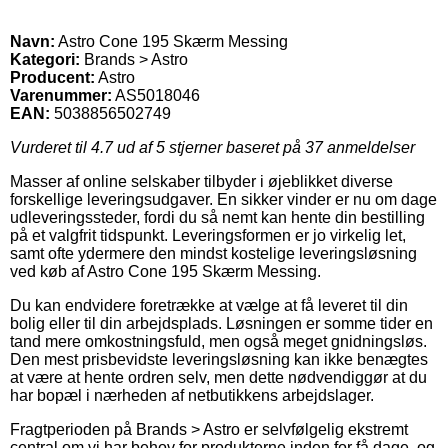
Navn:
Astro Cone 195 Skærm Messing
Kategori:
Brands > Astro
Producent:
Astro
Varenummer:
AS5018046
EAN:
5038856502749
Vurderet til
4.7
ud af 5 stjerner baseret på
37
anmeldelser
Masser af online selskaber tilbyder i øjeblikket diverse
forskellige leveringsudgaver. En sikker vinder er nu om dage
udleveringssteder, fordi du så nemt kan hente din bestilling
på et valgfrit tidspunkt. Leveringsformen er jo virkelig let,
samt ofte ydermere den mindst kostelige leveringsløsning
ved køb af Astro Cone 195 Skærm Messing.
Du kan endvidere foretrække at vælge at få leveret til din
bolig eller til din arbejdsplads. Løsningen er somme tider en
tand mere omkostningsfuld, men også meget gnidningsløs.
Den mest prisbevidste leveringsløsning kan ikke benægtes
at være at hente ordren selv, men dette nødvendiggør at du
har bopæl i nærheden af netbutikkens arbejdslager.
Fragtperioden på Brands > Astro er selvfølgelig ekstremt
central om vi har behov for produkterne inden for få dage, og