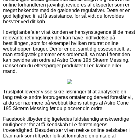
online forhandleren jævnligt revideres af eksperter som er
meget bekendte med de gældende regulativer. Dette er en
god lejlighed til at få assistance, for så vidt du forvoldes
besvær ved dit køb.
I øvrigt anbefaler vi at kunden er hensynstagende til de mest
relevante retningslinjer der kan have indflydelse på
bestillingen, som for eksempel hvilken returret online
webshoppen bruger. Derfor er det samtidig essesentielt, at
man stadigvæk gemmer ens ordremail, så man i fremtiden
kan bevidne sin ordre af Astro Cone 195 Skærm Messing,
uanset om du efterspørger produkter til en kvinde eller
mand.
Trustpilot leverer visse sikre løsninger til at analysere en
lang række andre forbrugeres omtaler og derved foreslår vi,
at du ser nærmere på webbutikkens ratings af Astro Cone
195 Skærm Messing før du placerer din ordre.
Facebook tilbyder dig ligeledes fuldstændig ønskværdige
muligheder for at få kendskab til e-forretningens
troværdighed. Desuden ser vi en række online selskaber i
Danmark som tilbyder folk at formulere en omtale af