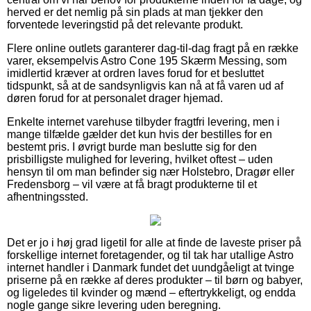
herved er det nemlig på sin plads at man tjekker den
forventede leveringstid på det relevante produkt.
Flere online outlets garanterer dag-til-dag fragt på en række
varer, eksempelvis Astro Cone 195 Skærm Messing, som
imidlertid kræver at ordren laves forud for et besluttet
tidspunkt, så at de sandsynligvis kan nå at få varen ud af
døren forud for at personalet drager hjemad.
Enkelte internet varehuse tilbyder fragtfri levering, men i
mange tilfælde gælder det kun hvis der bestilles for en
bestemt pris. I øvrigt burde man beslutte sig for den
prisbilligste mulighed for levering, hvilket oftest – uden
hensyn til om man befinder sig nær Holstebro, Dragør eller
Fredensborg – vil være at få bragt produkterne til et
afhentningssted.
Det er jo i høj grad ligetil for alle at finde de laveste priser på
forskellige internet foretagender, og til tak har utallige Astro
internet handler i Danmark fundet det uundgåeligt at tvinge
priserne på en række af deres produkter – til børn og babyer,
og ligeledes til kvinder og mænd – eftertrykkeligt, og endda
nogle gange sikre levering uden beregning.