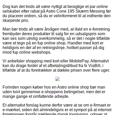
Dog kan det trods alt være nyttigt at besigtige et par online
selskaber efter rabat på Astro Cone 195 Skærm Messing før
du placerer ordren, så du er velinformeret til at indhente den
skarpeste pris.
Man bør trods alt være årvågen med, at ifald en e-forretning
frembyder deres produkter til salg for en udsalgspris som
kan ses som utrolig overkommelig, så er det i nogle tilfælde
være et tegn på en fup online shop. Handler med kort er
heldigvis en del af en retningslinje, hvilket passer på dig
imod fup online webshops.
Vi anbefaler shopping med kort eller MobilePay. Alternativt
kan du drage fordel af et afbetalingstilbud fra fx ViaBill, i
tilfælde af at du foretrækker at dække prisen over flere uger.
Forinden nogen køber hos en Astro online shop bør man
uden tvivl gennemse e-shoppens betingelser, men det er
mange gange et omfattende arbejde.
Et alternativt forslag kunne derfor være at se om e-firmaet er
e-mærket, siden det almindeligvis er et sympol på at internet
forretningen forstår gældende dansk lovgivning, udover at