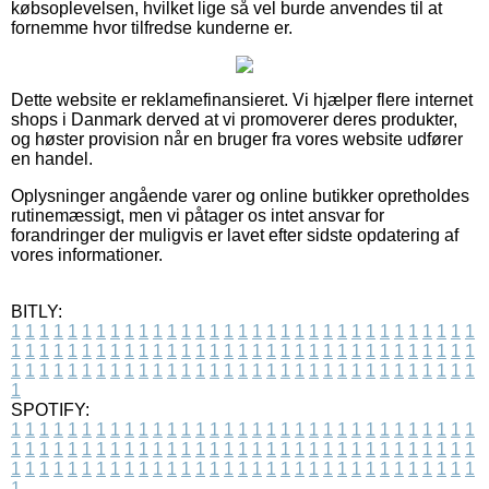
købsoplevelsen, hvilket lige så vel burde anvendes til at
fornemme hvor tilfredse kunderne er.
Dette website er reklamefinansieret. Vi hjælper flere internet
shops i Danmark derved at vi promoverer deres produkter,
og høster provision når en bruger fra vores website udfører
en handel.
Oplysninger angående varer og online butikker opretholdes
rutinemæssigt, men vi påtager os intet ansvar for
forandringer der muligvis er lavet efter sidste opdatering af
vores informationer.
BITLY:
1
1
1
1
1
1
1
1
1
1
1
1
1
1
1
1
1
1
1
1
1
1
1
1
1
1
1
1
1
1
1
1
1
1
1
1
1
1
1
1
1
1
1
1
1
1
1
1
1
1
1
1
1
1
1
1
1
1
1
1
1
1
1
1
1
1
1
1
1
1
1
1
1
1
1
1
1
1
1
1
1
1
1
1
1
1
1
1
1
1
1
1
1
1
1
1
1
1
1
1
SPOTIFY:
1
1
1
1
1
1
1
1
1
1
1
1
1
1
1
1
1
1
1
1
1
1
1
1
1
1
1
1
1
1
1
1
1
1
1
1
1
1
1
1
1
1
1
1
1
1
1
1
1
1
1
1
1
1
1
1
1
1
1
1
1
1
1
1
1
1
1
1
1
1
1
1
1
1
1
1
1
1
1
1
1
1
1
1
1
1
1
1
1
1
1
1
1
1
1
1
1
1
1
1