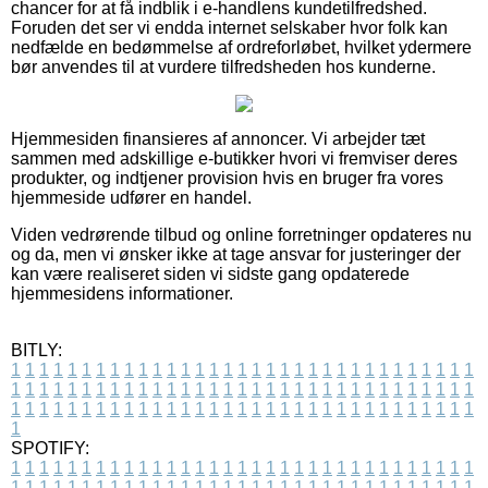
chancer for at få indblik i e-handlens kundetilfredshed.
Foruden det ser vi endda internet selskaber hvor folk kan
nedfælde en bedømmelse af ordreforløbet, hvilket ydermere
bør anvendes til at vurdere tilfredsheden hos kunderne.
Hjemmesiden finansieres af annoncer. Vi arbejder tæt
sammen med adskillige e-butikker hvori vi fremviser deres
produkter, og indtjener provision hvis en bruger fra vores
hjemmeside udfører en handel.
Viden vedrørende tilbud og online forretninger opdateres nu
og da, men vi ønsker ikke at tage ansvar for justeringer der
kan være realiseret siden vi sidste gang opdaterede
hjemmesidens informationer.
BITLY:
1
1
1
1
1
1
1
1
1
1
1
1
1
1
1
1
1
1
1
1
1
1
1
1
1
1
1
1
1
1
1
1
1
1
1
1
1
1
1
1
1
1
1
1
1
1
1
1
1
1
1
1
1
1
1
1
1
1
1
1
1
1
1
1
1
1
1
1
1
1
1
1
1
1
1
1
1
1
1
1
1
1
1
1
1
1
1
1
1
1
1
1
1
1
1
1
1
1
1
1
SPOTIFY:
1
1
1
1
1
1
1
1
1
1
1
1
1
1
1
1
1
1
1
1
1
1
1
1
1
1
1
1
1
1
1
1
1
1
1
1
1
1
1
1
1
1
1
1
1
1
1
1
1
1
1
1
1
1
1
1
1
1
1
1
1
1
1
1
1
1