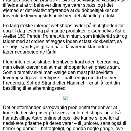
tilfælde af at vi behøver dine nye varer straks, og i det
øjemed er det relativt afgørende at du dobbelttjekker det
forventede leveringstidspunkt ved det aktuelle produkt.
En lang række internet webshops byder på muligheden for
dag-til-dag levering på mange produkter, eksempelvis Astro
Atelier 150 Pendel Poleret Aluminium, som imidlertid står og
falder med at ordren aflægges inden et fast klokkeslæt, så
de højst sandsynligt kan nå at få varerne klar inden
lagermedarbejderne får fri.
Flere internet selskaber frembyder fragt uden beregning,
men oftest kræver det at man shopper for en præcis sum.
Som alternativ skal man vælge den mest prisbevidste
leveringsudgave, der typisk – uafhængig om du bor ved
Fredericia, Solrød Strand eller Hammel – er at få kørt din
bestilling til et afhentningssted.
Det er efterhånden usædvanlig problemfrit for enhver at
finde de bedste priser på tværs af internet shops, og altså
har adskillige Astro online shops ikke kunne slippe for at
nedskære priserne på deres varer – til juniorer, samt også til
herrer og damer – betragteligt, og endda nogle gange love