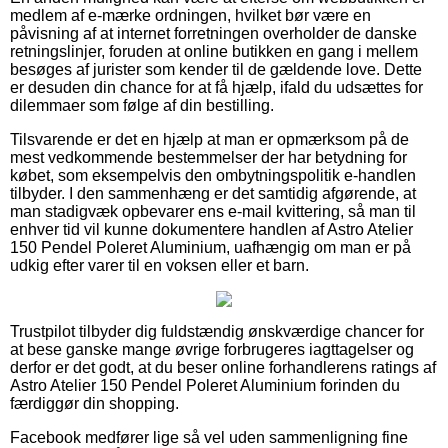
medlem af e-mærke ordningen, hvilket bør være en
påvisning af at internet forretningen overholder de danske
retningslinjer, foruden at online butikken en gang i mellem
besøges af jurister som kender til de gældende love. Dette
er desuden din chance for at få hjælp, ifald du udsættes for
dilemmaer som følge af din bestilling.
Tilsvarende er det en hjælp at man er opmærksom på de
mest vedkommende bestemmelser der har betydning for
købet, som eksempelvis den ombytningspolitik e-handlen
tilbyder. I den sammenhæng er det samtidig afgørende, at
man stadigvæk opbevarer ens e-mail kvittering, så man til
enhver tid vil kunne dokumentere handlen af Astro Atelier
150 Pendel Poleret Aluminium, uafhængig om man er på
udkig efter varer til en voksen eller et barn.
Trustpilot tilbyder dig fuldstændig ønskværdige chancer for
at bese ganske mange øvrige forbrugeres iagttagelser og
derfor er det godt, at du beser online forhandlerens ratings af
Astro Atelier 150 Pendel Poleret Aluminium forinden du
færdiggør din shopping.
Facebook medfører lige så vel uden sammenligning fine