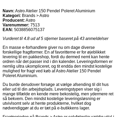
Navn:
Astro Atelier 150 Pendel Poleret Aluminium
Kategori:
Brands > Astro
Producent:
Astro
Varenummer:
7513
EAN:
5038856075137
Vurderet til
4.8
ud af 5 stjerner baseret på
43
anmeldelser
En masse e-forhandlere giver nu om dage diverse
forskellige fragtformer. En af favoritterne er for øjeblikket
levering til en pakkeshop, fordi du dermed nemt kan hente
ordren når det passer ind i din kalender. Leveringsformen er
nemlig ultra ukompliceret, og tit endda den mindst kostelige
mulighed for fragt ved køb af Astro Atelier 150 Pendel
Poleret Aluminium.
Du burde derudover forsøge at vælge afsending til dit hus
eller ud til din arbejdsplads. Leveringstypen viser sig i
mange tilfælde en kende mere bekostelig, men ydermere ret
så bekvem. Den mindst kostelige leveringsløsning er
utvivlsomt selv at hente produkterne, hvilket dog
nødvendiggør at du er tæt på e-butikkens lager.
Fragtperioden på Brands > Astro er selvfølgelig vældig vital i