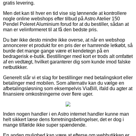
gratis levering.
Men det kan til hver en tid vise sig lønnende at kontrollere
nogle online webshops efter tilbud på Astro Atelier 150
Pendel Poleret Aluminium forud for at du bestiller, sådan at
man er velinformeret til at få den bedste pris.
Du bør ikke desto mindre ikke overse, at når en webshop
annoncerer et produkt for en pris der er hamrende letkøbt, så
burde det mange gange være et kendetegn på en
bedragerisk e-butik. Bestillinger med kort er trods alt omfattet
af en vedtægt, hvilket garanterer dig som kunde imod falske
netbutikker.
Generelt slår vi et slag for bestillinger med betalingskort eller
betalinger med mobilen. Som alternativ kan du vælge en
afbetalingsløsning som eksempelvis ViaBill, ifald du agter at
finansiere omkostningerne over flere uger.
Inden nogen handler i en Astro internet handler kunne man
helt sikkert læse dens forretningsbetingelser, det er dog i
mange tilfælde ikke super spændende.
En anden mulighed kan være at efterse om webbutikken er