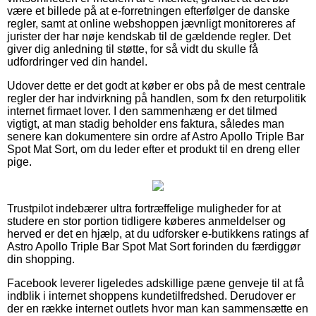
være et billede på at e-forretningen efterfølger de danske
regler, samt at online webshoppen jævnligt monitoreres af
jurister der har nøje kendskab til de gældende regler. Det
giver dig anledning til støtte, for så vidt du skulle få
udfordringer ved din handel.
Udover dette er det godt at køber er obs på de mest centrale
regler der har indvirkning på handlen, som fx den returpolitik
internet firmaet lover. I den sammenhæng er det tilmed
vigtigt, at man stadig beholder ens faktura, således man
senere kan dokumentere sin ordre af Astro Apollo Triple Bar
Spot Mat Sort, om du leder efter et produkt til en dreng eller
pige.
Trustpilot indebærer ultra fortræffelige muligheder for at
studere en stor portion tidligere køberes anmeldelser og
herved er det en hjælp, at du udforsker e-butikkens ratings af
Astro Apollo Triple Bar Spot Mat Sort forinden du færdiggør
din shopping.
Facebook leverer ligeledes adskillige pæne genveje til at få
indblik i internet shoppens kundetilfredshed. Derudover er
der en række internet outlets hvor man kan sammensætte en