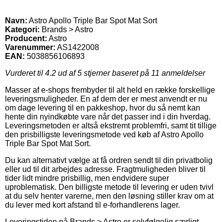
Navn:
Astro Apollo Triple Bar Spot Mat Sort
Kategori:
Brands > Astro
Producent:
Astro
Varenummer:
AS1422008
EAN:
5038856106893
Vurderet til
4.2
ud af 5 stjerner baseret på
11
anmeldelser
Masser af e-shops frembyder til alt held en række forskellige
leveringsmuligheder. En af dem der er mest anvendt er nu
om dage levering til en pakkeshop, hvor du så nemt kan
hente din nyindkøbte vare når det passer ind i din hverdag.
Leveringsmetoden er altså ekstremt problemfri, samt tit tillige
den prisbilligste leveringsmetode ved køb af Astro Apollo
Triple Bar Spot Mat Sort.
Du kan alternativt vælge at få ordren sendt til din privatbolig
eller ud til dit arbejdes adresse. Fragtmuligheden bliver til
tider lidt mindre prisbillig, men endvidere super
uproblematisk. Den billigste metode til levering er uden tvivl
at du selv henter varerne, men den løsning stiller krav om at
du lever med kort afstand til e-forhandlerens lager.
Leveringstiden på Brands > Astro er selvfølgelig særligt