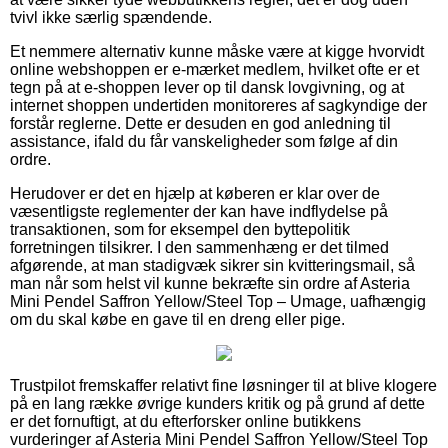
tvivl ikke særlig spændende.
Et nemmere alternativ kunne måske være at kigge hvorvidt
online webshoppen er e-mærket medlem, hvilket ofte er et
tegn på at e-shoppen lever op til dansk lovgivning, og at
internet shoppen undertiden monitoreres af sagkyndige der
forstår reglerne. Dette er desuden en god anledning til
assistance, ifald du får vanskeligheder som følge af din
ordre.
Herudover er det en hjælp at køberen er klar over de
væsentligste reglementer der kan have indflydelse på
transaktionen, som for eksempel den byttepolitik
forretningen tilsikrer. I den sammenhæng er det tilmed
afgørende, at man stadigvæk sikrer sin kvitteringsmail, så
man når som helst vil kunne bekræfte sin ordre af Asteria
Mini Pendel Saffron Yellow/Steel Top – Umage, uafhængig
om du skal købe en gave til en dreng eller pige.
Trustpilot fremskaffer relativt fine løsninger til at blive klogere
på en lang række øvrige kunders kritik og på grund af dette
er det fornuftigt, at du efterforsker online butikkens
vurderinger af Asteria Mini Pendel Saffron Yellow/Steel Top