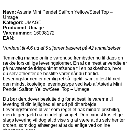
Navn:
Asteria Mini Pendel Saffron Yellow/Steel Top –
Umage
Kategori:
UMAGE
Producent:
Umage
Varenummer:
16098172
EAN:
Vurderet til
4.6
ud af 5 stjerner baseret på
42
anmeldelser
Temmelig mange online varehuse frembyder nu til dags en
række forskellige leveringsformer. En af de mest anvendte er
på nuværende tidspunkt at afsende til en pakkeshop, hvor
du selv afhenter de bestilte varer når du har tid.
Leveringsformen er nemlig ret så ligetil, samt oftest tilmed
den mindst kostelige leveringstype ved køb af Asteria Mini
Pendel Saffron Yellow/Steel Top – Umage.
Du bør derudover beslutte dig for at bestille varerne til
levering til din lejlighed eller ud på dit arbejde.
Leveringsformen bliver som regel et hak mindre prisbillig,
men til gengæld ualmindeligt simpel. Den mindst kostelige
slags levering vil dog altid vise sig at være at du selv henter
ordren, som dog afhænger af at du er lige ved online