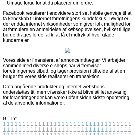
– Umage forud for at du placerer din ordre.
Facebook resulterer i endvidere stort set habile genveje til at
få kendskab til internet forretningens kundefokus. I øvrigt er
der endda internet virksomheder som giver folk mulighed for
at formulere en anmeldelse af købsoplevelsen, hvilket tillige
burde drages fordel af til at få et indtryk af hvor glade
kunderne er.
Vores side er finansieret af annonceindtægter. Vi arbejder
sammen med diverse e-shops når vi fremviser
forretningernes tilbud, og tager provision i tilfælde af at en
bruger fra vores side realiserer en transaktion.
Data angående produkter og internet webshops
understøttes tit, men vi ønsker ikke at blive stillet ansvarlig
for forandringer der kan være udført siden sidste opdatering
af de anvendte informationer.
BITLY:
1
1
1
1
1
1
1
1
1
1
1
1
1
1
1
1
1
1
1
1
1
1
1
1
1
1
1
1
1
1
1
1
1
1
1
1
1
1
1
1
1
1
1
1
1
1
1
1
1
1
1
1
1
1
1
1
1
1
1
1
1
1
1
1
1
1
1
1
1
1
1
1
1
1
1
1
1
1
1
1
1
1
1
1
1
1
1
1
1
1
1
1
1
1
1
1
1
1
1