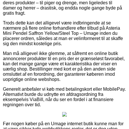
deres produkter – til piger og drenge, men ligeledes til
damer og herrer – drastisk, og endda nogle gange byde på
gratis fragt.
Trods dette kan det alligevel være indbringende at se
nærmere på flere online forhandlere efter tilbud på Asteria
Mini Pendel Saffron Yellow/Steel Top – Umage inden du
placerer ordren, således at man er velinformeret til at skaffe
sig den mindst kostelige pris.
Man må alligevel ikke glemme, at såfremt en online butik
annoncerer produkter til en pris der er grænseløst favorabel,
kan det mange gange være et karakteristika der viser en
uærlig shop. Bestillinger med kort er på den anden side
omsluttet af en forordning, der garanterer køberen imod
uoprigtige online webshops.
Generelt anbefaler vi køb med betalingskort eller MobilePay.
Alternativt burde du udnytte en afdragsordning fra
eksempelvis ViaBill, når du ser en fordel i at finansiere
regningen over tid.
Før nogen køber på en Umage internet butik kunne man for
at være sikker tyde webbutikkens regler, det er dog uden