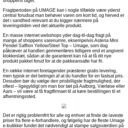
shoppens lager.
Fragtperioden på UMAGE kan i nogle tilfælde være yderst
central forudsat man behøver varen om kort tid, og herved er
det i sandhed relevant at du kigger nærmere på
leveringstiden ved det aktuelle produkt.
En masse internet webshops yder dag-til-dag fragt på
mange af shoppens varenumre, eksempelvis Asteria Mini
Pendel Saffron Yellow/Steel Top – Umage, som dog
påkræver at handlen gemmenføres tidligere end et angivent
klokkeslæt, sådan at de garanteret kan nå at få dit nye
produkt pakket forud for at de pakkeansatte har fri.
En række internet foretagender præsterer gratis levering,
men typisk er det betinget af at du handler for en fastsat pris.
Desuden bør du vælge den prisbilligste fragtmulighed, der
oftest – ligegyldigt om man bor tæt på Aalborg, Værløse eller
Aars – vil være at få fragtfirmaet til at køre bestillingen til et
afhentningssted.
Det er rigtig problemfrit for alle og enhver at finde de laveste
priser fra flere e-forhandlere, og følgelig har de fleste Umage
e-butikker fundet det nødvendigt at stampe salgsværdien på