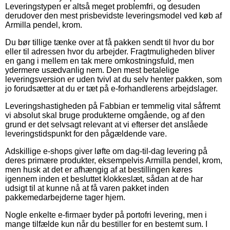
Leveringstypen er altså meget problemfri, og desuden
derudover den mest prisbevidste leveringsmodel ved køb af
Armilla pendel, krom.
Du bør tillige tænke over at få pakken sendt til hvor du bor
eller til adressen hvor du arbejder. Fragtmuligheden bliver
en gang i mellem en tak mere omkostningsfuld, men
ydermere usædvanlig nem. Den mest betalelige
leveringsversion er uden tvivl at du selv henter pakken, som
jo forudsætter at du er tæt på e-forhandlerens arbejdslager.
Leveringshastigheden på Fabbian er temmelig vital såfremt
vi absolut skal bruge produkterne omgående, og af den
grund er det selvsagt relevant at vi efterser det anslåede
leveringstidspunkt for den pågældende vare.
Adskillige e-shops giver løfte om dag-til-dag levering på
deres primære produkter, eksempelvis Armilla pendel, krom,
men husk at det er afhængig af at bestillingen køres
igennem inden et besluttet klokkeslæt, sådan at de har
udsigt til at kunne nå at få varen pakket inden
pakkemedarbejderne tager hjem.
Nogle enkelte e-firmaer byder på portofri levering, men i
mange tilfælde kun når du bestiller for en bestemt sum. I