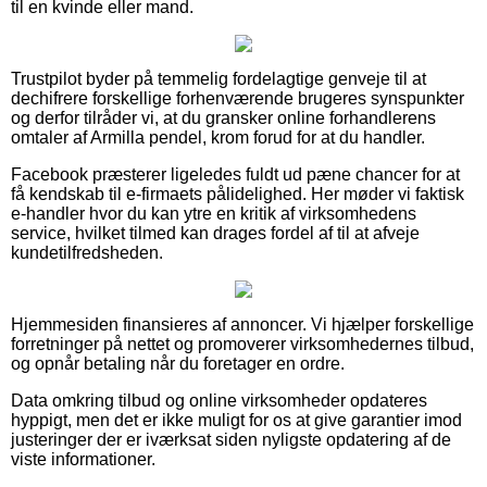
til en kvinde eller mand.
Trustpilot byder på temmelig fordelagtige genveje til at
dechifrere forskellige forhenværende brugeres synspunkter
og derfor tilråder vi, at du gransker online forhandlerens
omtaler af Armilla pendel, krom forud for at du handler.
Facebook præsterer ligeledes fuldt ud pæne chancer for at
få kendskab til e-firmaets pålidelighed. Her møder vi faktisk
e-handler hvor du kan ytre en kritik af virksomhedens
service, hvilket tilmed kan drages fordel af til at afveje
kundetilfredsheden.
Hjemmesiden finansieres af annoncer. Vi hjælper forskellige
forretninger på nettet og promoverer virksomhedernes tilbud,
og opnår betaling når du foretager en ordre.
Data omkring tilbud og online virksomheder opdateres
hyppigt, men det er ikke muligt for os at give garantier imod
justeringer der er iværksat siden nyligste opdatering af de
viste informationer.