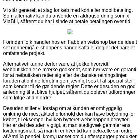
Vi slår generelt et slag for køb med kort eller mobilbetaling.
Som alternativ kan du anvende en afdragsordning som fx
ViaBill, såfremt du har i sinde at betale betalingen over tid.
Forinden folk handler hos en Fabbian webshop bør de ideelt
set gennemgå e-shoppens handelsaftale, dog er det bare et
omfattende projekt.
Alternativet kunne derfor være at tjekke hvorvidt
webbutikken er e-mærke godkendt, som bør være en garanti
for at netbutikken retter sig efter de danske retningslinjer,
foruden at online forretningen jævnligt ses til af specialister
som kender til de gældende regler. Dette er desuden en god
anledning til at blive hjulpet, såfremt du oplever udfordringer
som følge af din ordre.
Desuden stiller vi forslag om at kunden er omhyggelig
omkring de mest aktuelle forhold der kan have betydning for
købet, til eksempel hvilken bytteret webshoppen benytter.
Her er det desuden vigtigt, at man stadigvæk gemmer ens
kvitteringsmail, så man til enhver tid kan bekræfte sin ordre
af Armilla pendel, krom, uanset om du efterspørger produkter