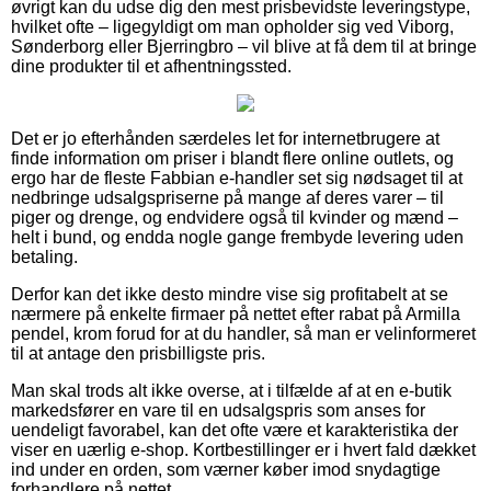
øvrigt kan du udse dig den mest prisbevidste leveringstype,
hvilket ofte – ligegyldigt om man opholder sig ved Viborg,
Sønderborg eller Bjerringbro – vil blive at få dem til at bringe
dine produkter til et afhentningssted.
Det er jo efterhånden særdeles let for internetbrugere at
finde information om priser i blandt flere online outlets, og
ergo har de fleste Fabbian e-handler set sig nødsaget til at
nedbringe udsalgspriserne på mange af deres varer – til
piger og drenge, og endvidere også til kvinder og mænd –
helt i bund, og endda nogle gange frembyde levering uden
betaling.
Derfor kan det ikke desto mindre vise sig profitabelt at se
nærmere på enkelte firmaer på nettet efter rabat på Armilla
pendel, krom forud for at du handler, så man er velinformeret
til at antage den prisbilligste pris.
Man skal trods alt ikke overse, at i tilfælde af at en e-butik
markedsfører en vare til en udsalgspris som anses for
uendeligt favorabel, kan det ofte være et karakteristika der
viser en uærlig e-shop. Kortbestillinger er i hvert fald dækket
ind under en orden, som værner køber imod snydagtige
forhandlere på nettet.